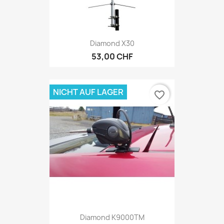
Diamond X30
53,00 CHF
NICHT AUF LAGER
favorite_border
Diamond K9000TM