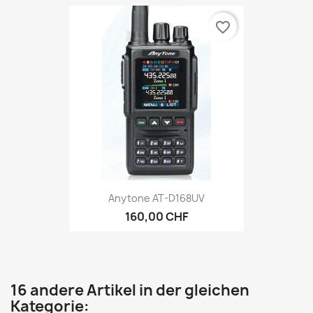
favorite_border
Anytone AT-D168UV
160,00 CHF
16 andere Artikel in der gleichen
Kategorie: