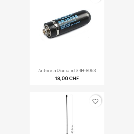
Antenna Diamond SRH-805S
18,00 CHF
favorite_border