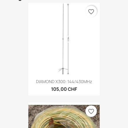
favorite_border
DIAMOND X300: 144/430MHz
105,00 CHF
favorite_border