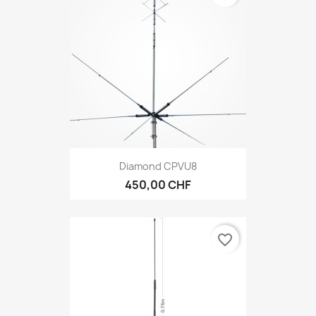
Diamond CPVU8
450,00 CHF
favorite_border