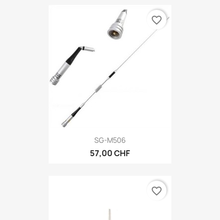
favorite_border
SG-M506
57,00 CHF
favorite_border