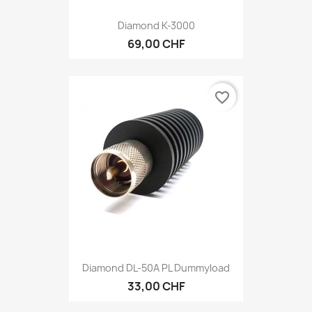
Diamond K-3000
69,00 CHF
favorite_border
Diamond DL-50A PL Dummyload
33,00 CHF