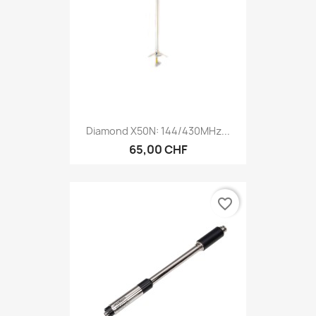
Diamond X50N: 144/430MHz...
65,00 CHF
favorite_border