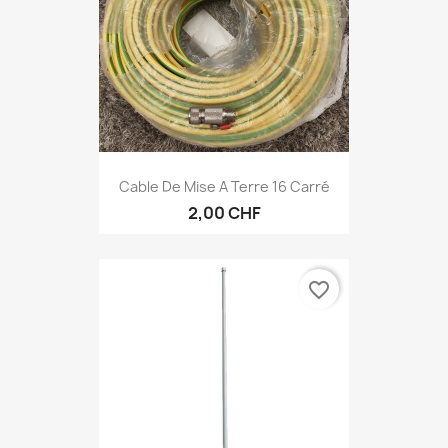
Cable De Mise A Terre 16 Carré
2,00 CHF
favorite_border