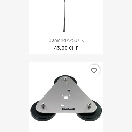
Diamond AZ507FX
43,00 CHF
favorite_border