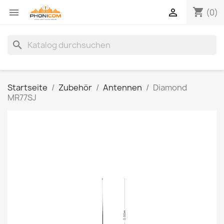
shopping_cart


(0)
search
Startseite
Zubehör
Antennen
Diamond
MR77SJ