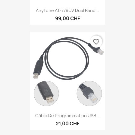
Anytone AT-779UV Dual Band...
99,00 CHF
favorite_border
Câble De Programmation USB...
21,00 CHF