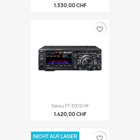
1.330,00 CHF
favorite_border
Yaesu FT-DX10 HF
1.420,00 CHF
NICHT AUF LAGER
favorite_border