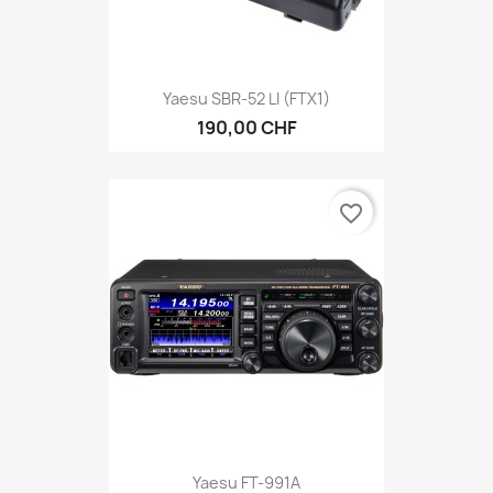
Yaesu SBR-52 LI (FTX1)
190,00 CHF
favorite_border
Yaesu FT-991A