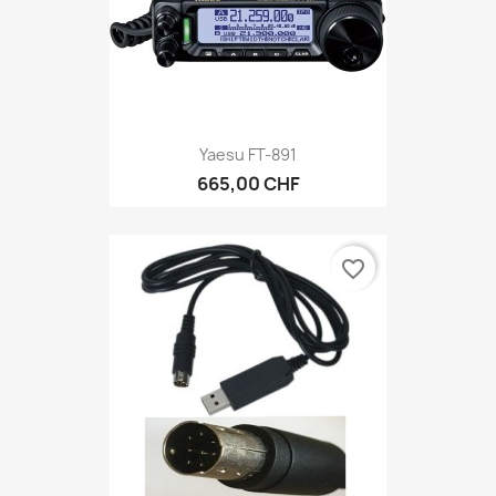
Yaesu FT-891
665,00 CHF
favorite_border