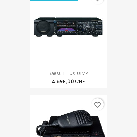
Yaesu FT-DX101MP
4.698,00 CHF
favorite_border