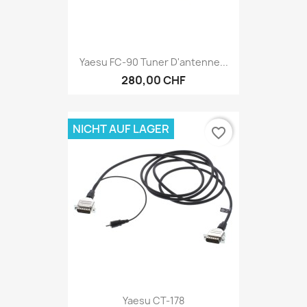
Yaesu FC-90 Tuner D'antenne...
280,00 CHF
NICHT AUF LAGER
favorite_border
Yaesu CT-178