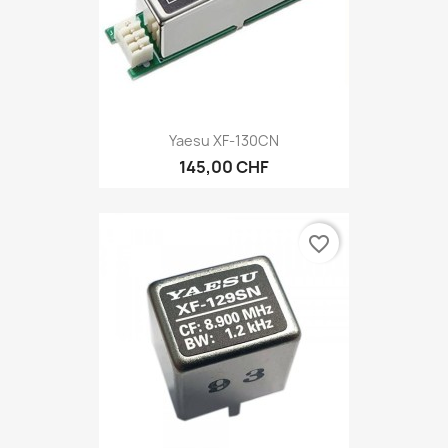
Yaesu XF-130CN
145,00 CHF
favorite_border