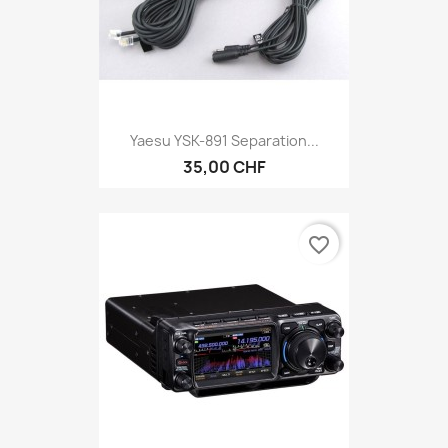
Yaesu YSK-891 Separation...
35,00 CHF
favorite_border