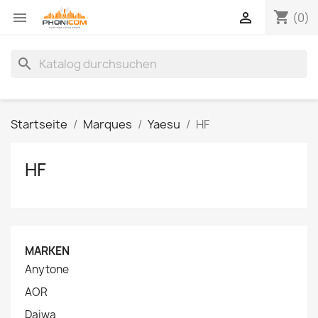
shopping_cart


(0)
search
Startseite
Marques
Yaesu
HF
HF
MARKEN
Anytone
AOR
Daiwa