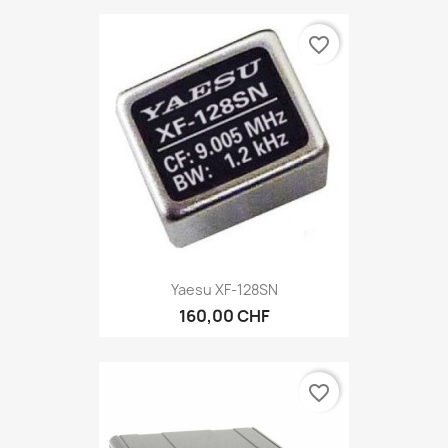
favorite_border
Yaesu XF-128SN
160,00 CHF
favorite_border