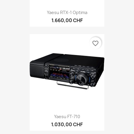
Yaesu RTX-1 Optima
1.660,00 CHF
favorite_border
Yaesu FT-710
1.030,00 CHF