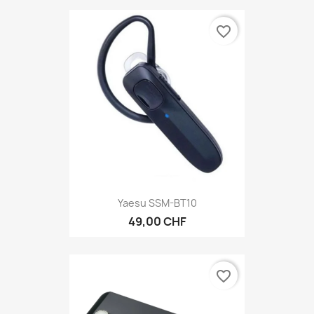
favorite_border
Yaesu SSM-BT10
49,00 CHF
favorite_border