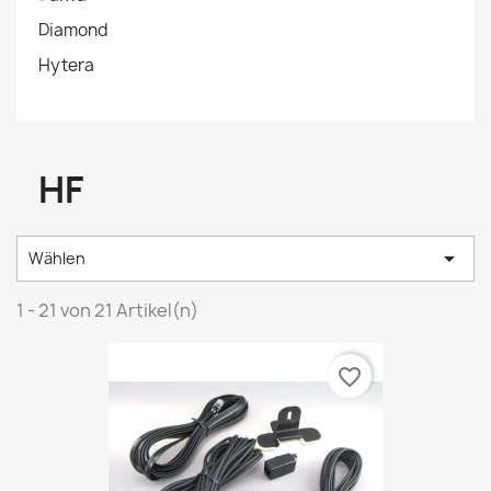
Diamond
Hytera
HF

Wählen
1 - 21 von 21 Artikel(n)
favorite_border