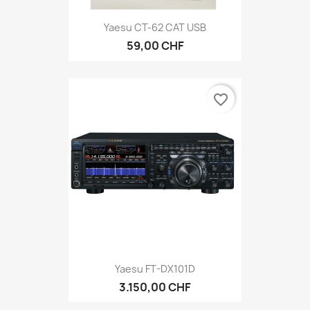
Yaesu CT-62 CAT USB
59,00 CHF
favorite_border
Yaesu FT-DX101D
3.150,00 CHF