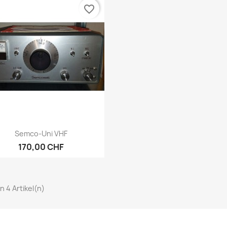
favorite_border
Vorschau

Semco-Uni VHF
170,00 CHF
on 4 Artikel(n)