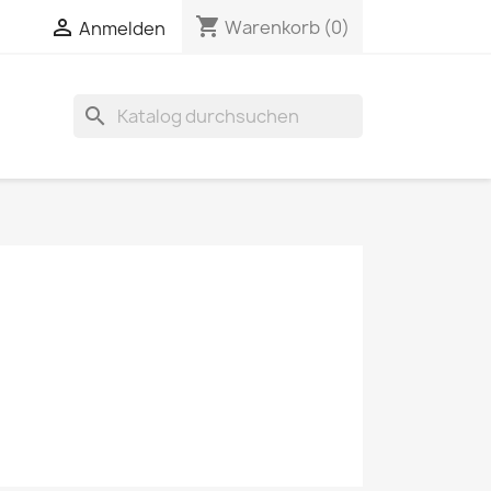
shopping_cart


Warenkorb
(0)
Anmelden
search