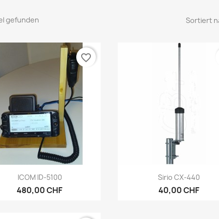
kel gefunden
Sortiert n
favorite_border
Vorschau
Vorschau


ICOM ID-5100
Sirio CX-440
480,00 CHF
40,00 CHF