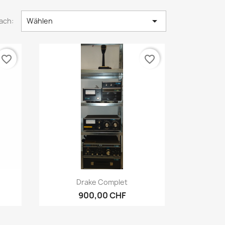

ach:
Wählen
favorite_border
favorite_border
Vorschau

Drake Complet
900,00 CHF