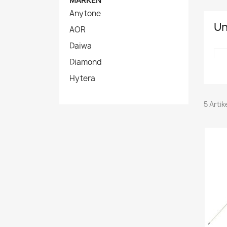
MARKEN
Anytone
Un
AOR
Daiwa
Diamond
Hytera
5 Arti