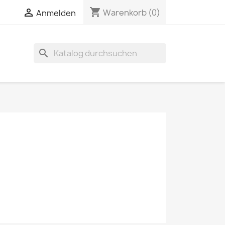
shopping_cart


Warenkorb
(0)
Anmelden
search