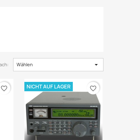

ach:
Wählen
NICHT AUF LAGER
favorite_border
favorite_border