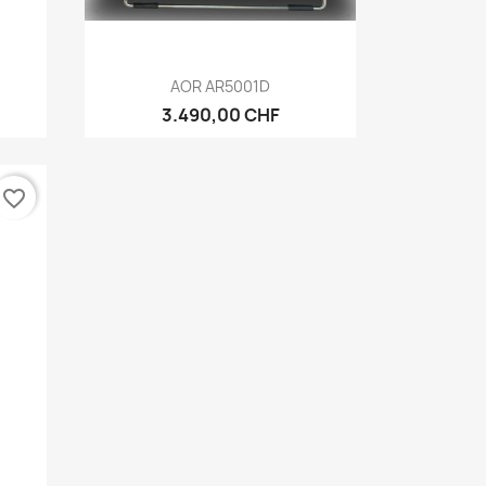
Vorschau

AOR AR5001D
3.490,00 CHF
favorite_border