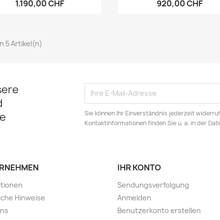
1.190,00 CHF
920,00 CHF
on 5 Artikel(n)
sere
d
Sie können Ihr Einverständnis jederzeit widerru
e
Kontaktinformationen finden Sie u. a. in der Da
RNEHMEN
IHR KONTO
tionen
Sendungsverfolgung
iche Hinweise
Anmelden
uns
Benutzerkonto erstellen