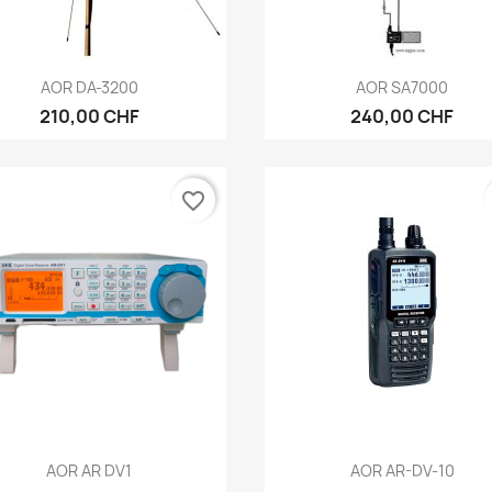
Vorschau
Vorschau


AOR DA-3200
AOR SA7000
210,00 CHF
240,00 CHF
favorite_border
Vorschau
Vorschau


AOR AR DV1
AOR AR-DV-10