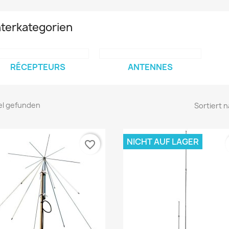
terkategorien
RÉCEPTEURS
ANTENNES
kel gefunden
Sortiert n
NICHT AUF LAGER
favorite_border