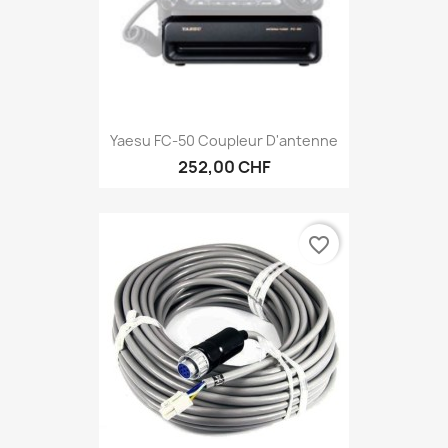
Yaesu FC-50 Coupleur D'antenne
252,00 CHF
favorite_border