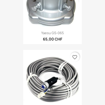
Yaesu GS-065
65,00 CHF
favorite_border