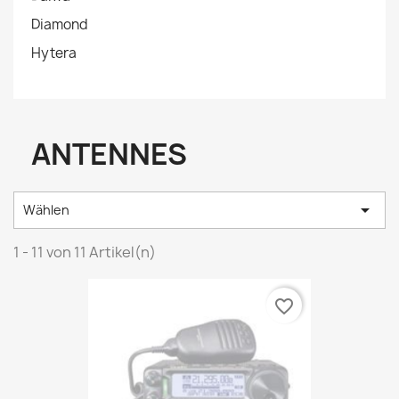
Diamond
Hytera
ANTENNES

Wählen
1 - 11 von 11 Artikel(n)
favorite_border