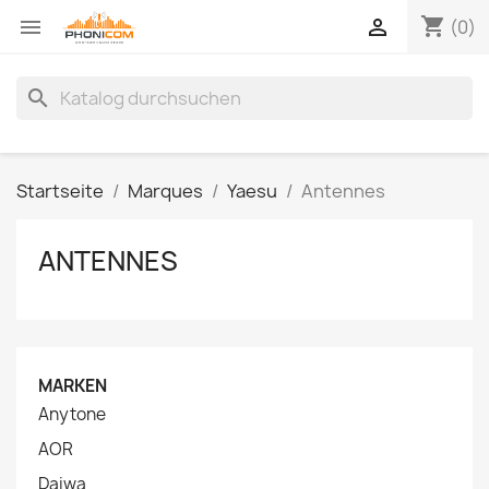
shopping_cart


(0)
search
Startseite
Marques
Yaesu
Antennes
ANTENNES
MARKEN
Anytone
AOR
Daiwa