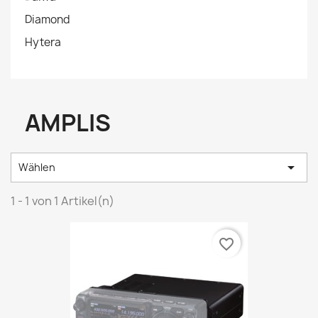
Diamond
Hytera
AMPLIS

Wählen
1 - 1 von 1 Artikel(n)
favorite_border