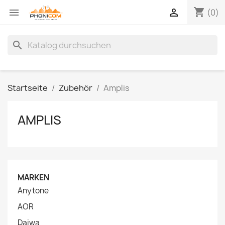
shopping_cart


(0)
search
Startseite
Zubehör
Amplis
AMPLIS
MARKEN
Anytone
AOR
Daiwa