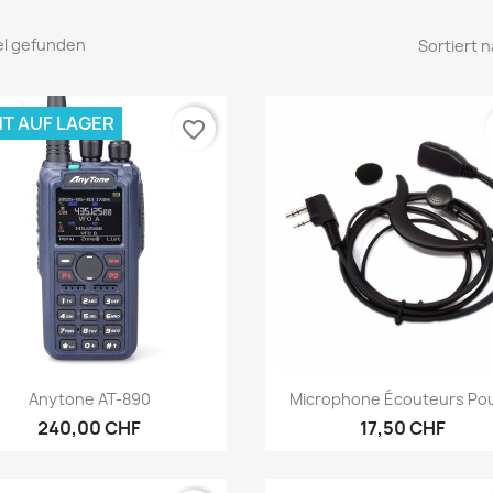
kel gefunden
Sortiert n
HT AUF LAGER
favorite_border
Vorschau
Vorschau


Anytone AT-890
Microphone Écouteurs Pour
240,00 CHF
17,50 CHF