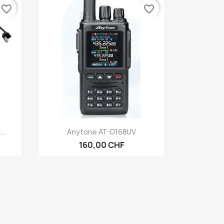
favorite_border
favorite_border
Vorschau

..
Anytone AT-D168UV
160,00 CHF