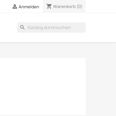
shopping_cart


Warenkorb
(0)
Anmelden
search