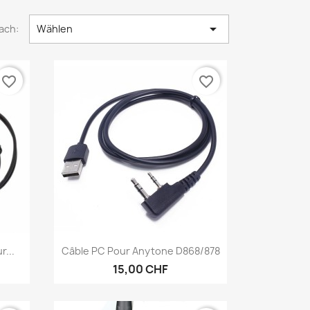

ach:
Wählen
favorite_border
favorite_border
Vorschau

...
Câble PC Pour Anytone D868/878
15,00 CHF