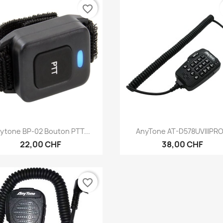
favorite_border
Vorschau
Vorschau


ytone BP-02 Bouton PTT...
AnyTone AT-D578UVIIIPRO.
22,00 CHF
38,00 CHF
favorite_border