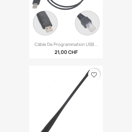
Câble De Programmation USB...
21,00 CHF
favorite_border