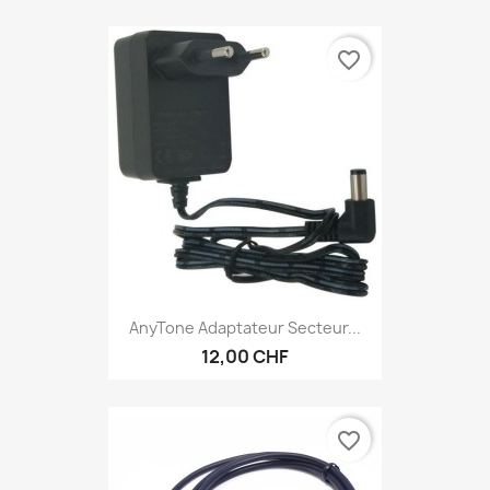
favorite_border
AnyTone Adaptateur Secteur...
12,00 CHF
favorite_border