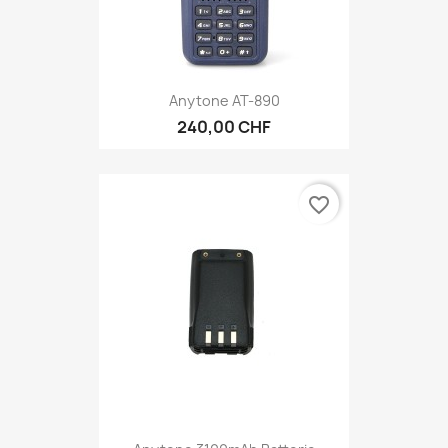
Anytone AT-890
240,00 CHF
favorite_border