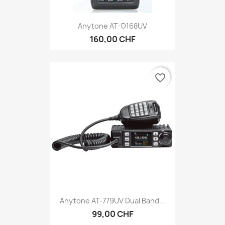
Anytone AT-D168UV
160,00 CHF
favorite_border
Anytone AT-779UV Dual Band...
99,00 CHF