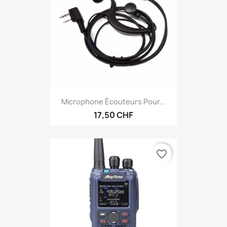
Microphone Écouteurs Pour...
17,50 CHF
favorite_border