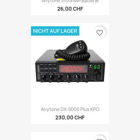
Anytone 3100mAh Batterie
26,00 CHF
NICHT AUF LAGER
favorite_border
Anytone DX-5000 Plus KPO
230,00 CHF