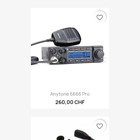
favorite_border
Anytone 6666 Pro
260,00 CHF
favorite_border