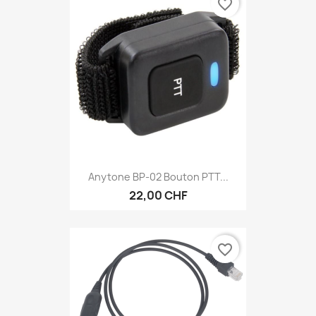
favorite_border
Anytone BP-02 Bouton PTT...
22,00 CHF
favorite_border