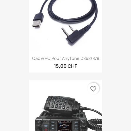
Câble PC Pour Anytone D868/878
15,00 CHF
favorite_border