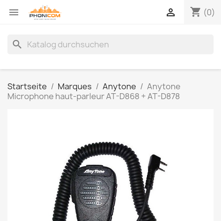
shopping_cart


(0)
search
Startseite
Marques
Anytone
Anytone
Microphone haut-parleur AT-D868 + AT-D878