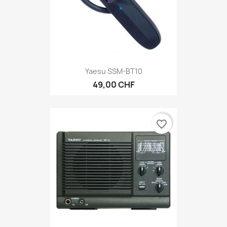
Yaesu SSM-BT10
49,00 CHF
favorite_border