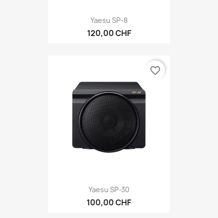
Yaesu SP-8
120,00 CHF
favorite_border
Yaesu SP-30
100,00 CHF