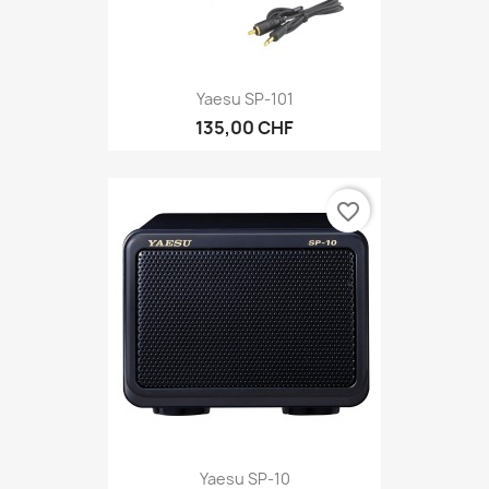
Yaesu SP-101
135,00 CHF
favorite_border
Yaesu SP-10