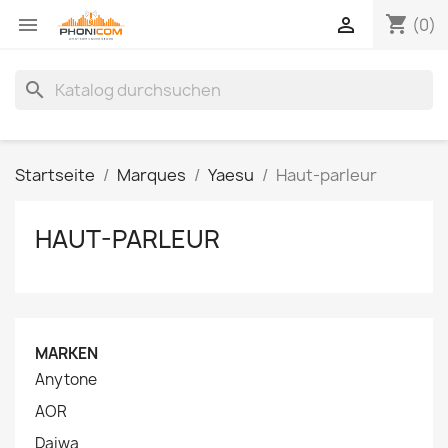
shopping_cart


(0)
search
Startseite
Marques
Yaesu
Haut-parleur
HAUT-PARLEUR
MARKEN
Anytone
AOR
Daiwa