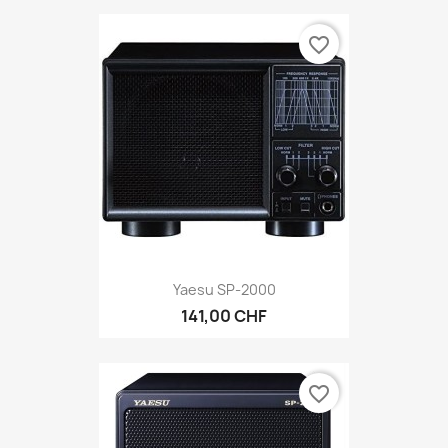
favorite_border
Yaesu SP-2000
141,00 CHF
favorite_border