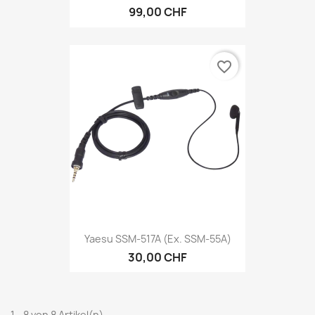
99,00 CHF
favorite_border
Yaesu SSM-517A (ex. SSM-55A)
30,00 CHF
1 - 8 von 8 Artikel(n)