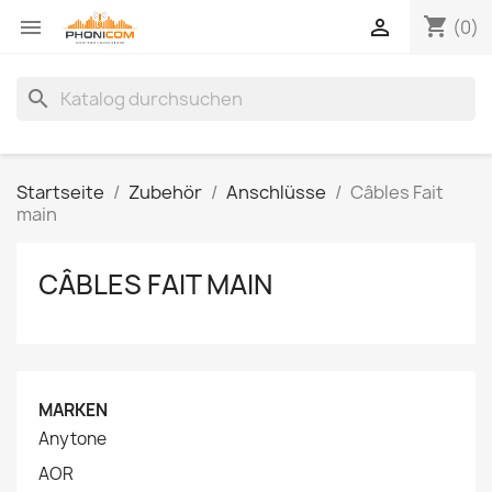
shopping_cart


(0)
search
Startseite
Zubehör
Anschlüsse
Câbles Fait
main
CÂBLES FAIT MAIN
MARKEN
Anytone
AOR