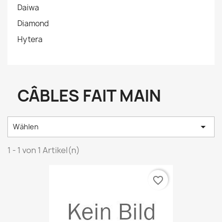
Daiwa
Diamond
Hytera
CÂBLES FAIT MAIN

Wählen
1 - 1 von 1 Artikel(n)
favorite_border