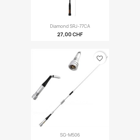
Diamond SRJ-77CA
27,00 CHF
favorite_border
SG-M506