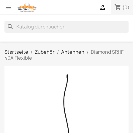
shopping_cart


(0)
search
Startseite
Zubehör
Antennen
Diamond SRHF-
40A Flexible