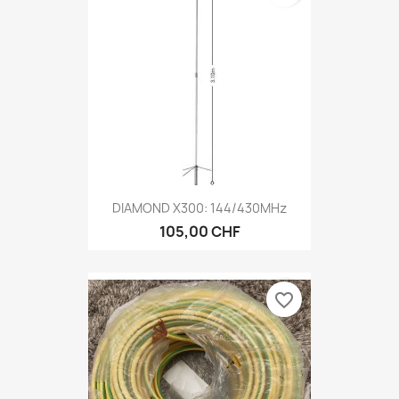
DIAMOND X300: 144/430MHz
105,00 CHF
favorite_border