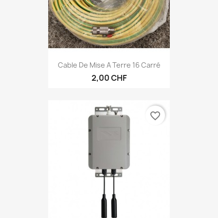
Cable De Mise A Terre 16 Carré
2,00 CHF
favorite_border