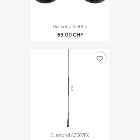
Diamond K-3000
69,00 CHF
favorite_border
Diamond AZ507FX