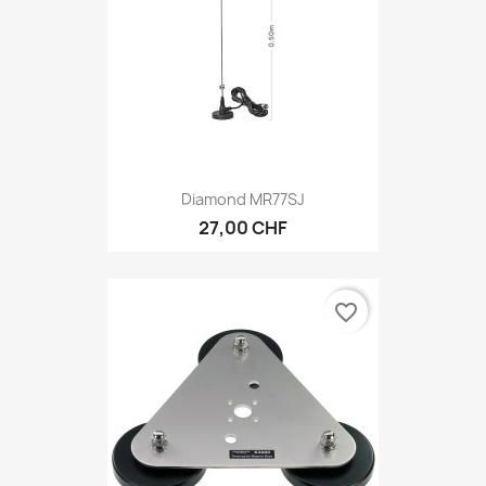
Diamond MR77SJ
27,00 CHF
favorite_border