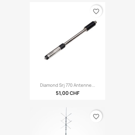
favorite_border
Diamond Srj 770 Antenne...
51,00 CHF
favorite_border