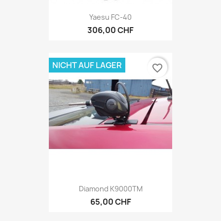
Yaesu FC-40
306,00 CHF
NICHT AUF LAGER
favorite_border
Diamond K9000TM
65,00 CHF