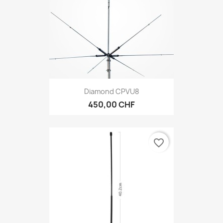
Diamond CPVU8
450,00 CHF
favorite_border