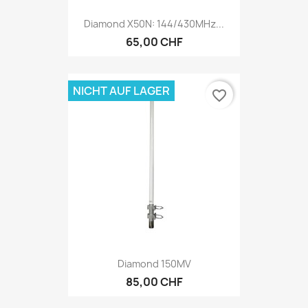
Diamond X50N: 144/430MHz...
65,00 CHF
NICHT AUF LAGER
favorite_border
Diamond 150MV
85,00 CHF