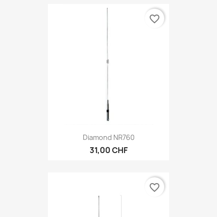
favorite_border
Diamond NR760
31,00 CHF
favorite_border