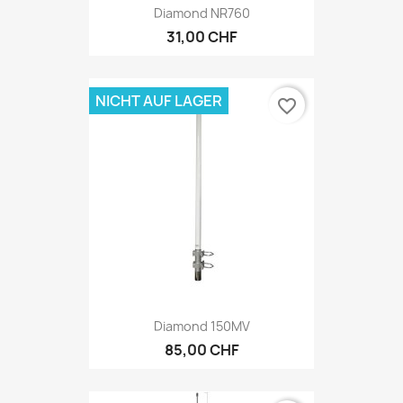
Diamond NR760
31,00 CHF
NICHT AUF LAGER
favorite_border
Diamond 150MV
85,00 CHF