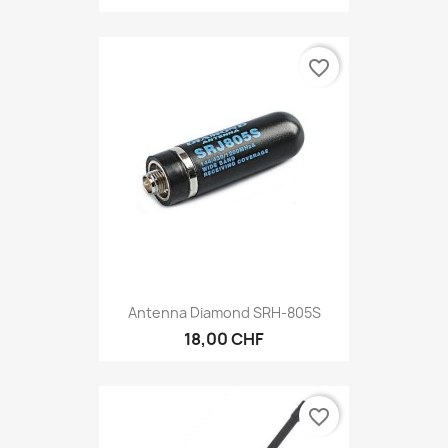
favorite_border
Antenna Diamond SRH-805S
18,00 CHF
favorite_border