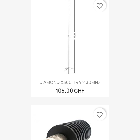
favorite_border
DIAMOND X300: 144/430MHz
105,00 CHF
favorite_border