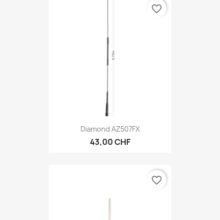
favorite_border
Diamond AZ507FX
43,00 CHF
favorite_border