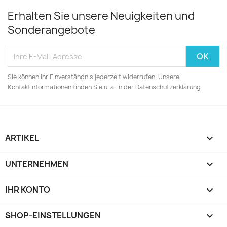
Erhalten Sie unsere Neuigkeiten und
Sonderangebote
Sie können Ihr Einverständnis jederzeit widerrufen. Unsere
Kontaktinformationen finden Sie u. a. in der Datenschutzerklärung.
ARTIKEL

UNTERNEHMEN

IHR KONTO

SHOP-EINSTELLUNGEN
keyboard_arrow_down