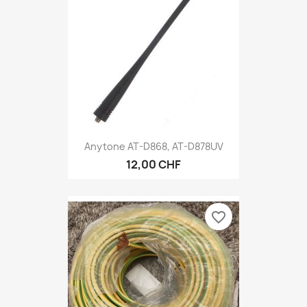
Anytone AT-D868, AT-D878UV
12,00 CHF
favorite_border