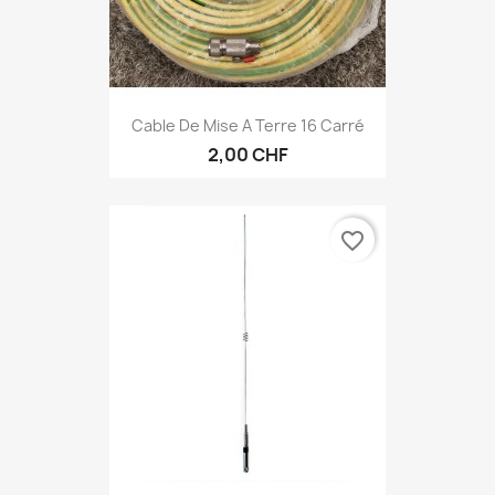
Cable De Mise A Terre 16 Carré
2,00 CHF
favorite_border