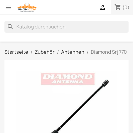
shopping_cart


(0)
search
Startseite
Zubehör
Antennen
Diamond Srj 770