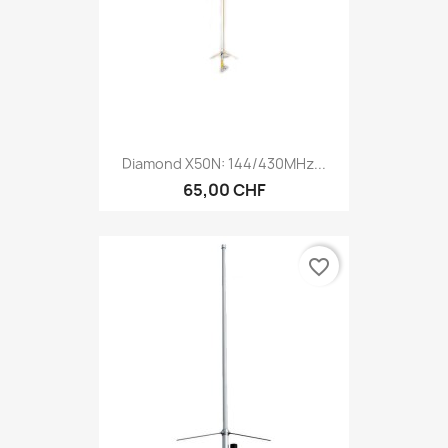
Diamond X50N: 144/430MHz...
65,00 CHF
favorite_border