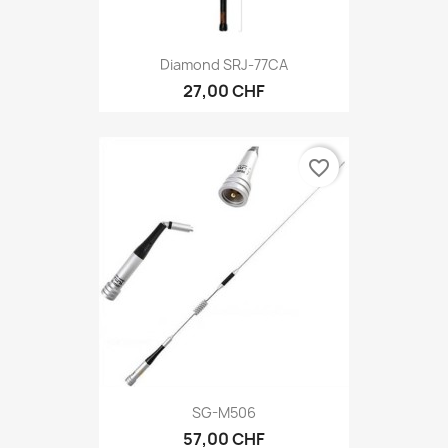
Diamond SRJ-77CA
27,00 CHF
favorite_border
SG-M506
57,00 CHF