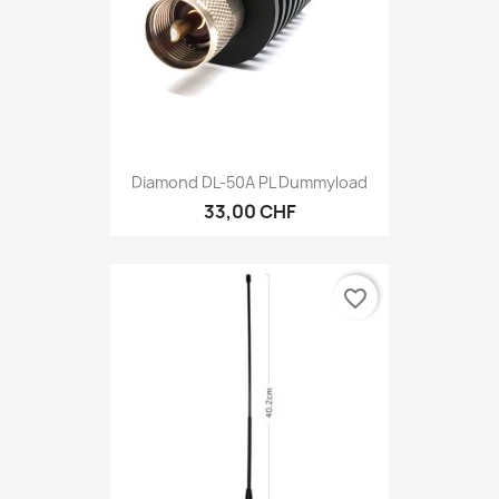
Diamond DL-50A PL Dummyload
33,00 CHF
favorite_border