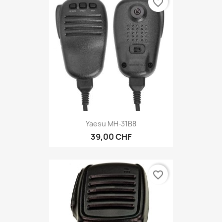
favorite_border
Yaesu MH-31B8
39,00 CHF
favorite_border