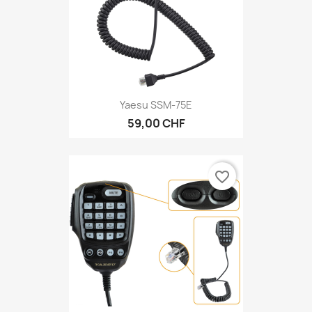
Yaesu SSM-75E
59,00 CHF
favorite_border