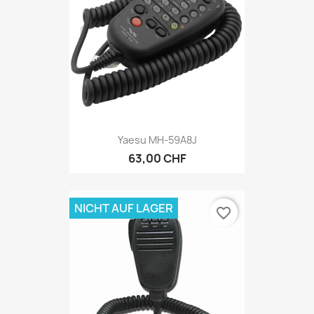
Yaesu MH-59A8J
63,00 CHF
NICHT AUF LAGER
favorite_border