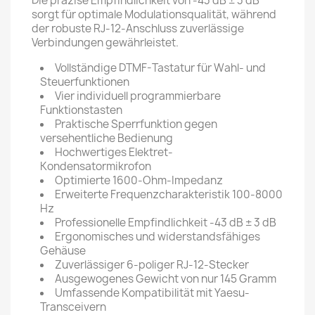
Die präzise Empfindlichkeit von -43 dB ± 3 dB
sorgt für optimale Modulationsqualität, während
der robuste RJ-12-Anschluss zuverlässige
Verbindungen gewährleistet.
Vollständige DTMF-Tastatur für Wahl- und
Steuerfunktionen
Vier individuell programmierbare
Funktionstasten
Praktische Sperrfunktion gegen
versehentliche Bedienung
Hochwertiges Elektret-
Kondensatormikrofon
Optimierte 1600-Ohm-Impedanz
Erweiterte Frequenzcharakteristik 100-8000
Hz
Professionelle Empfindlichkeit -43 dB ± 3 dB
Ergonomisches und widerstandsfähiges
Gehäuse
Zuverlässiger 6-poliger RJ-12-Stecker
Ausgewogenes Gewicht von nur 145 Gramm
Umfassende Kompatibilität mit Yaesu-
Transceivern