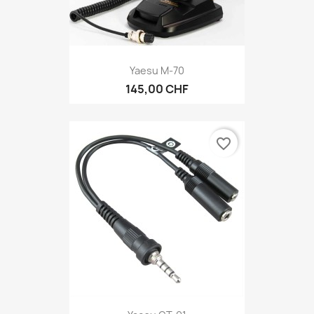
Yaesu M-70
145,00 CHF
favorite_border