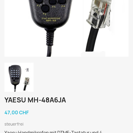
YAESU MH-48A6JA
47,00 CHF
steuerfrei
Yaesu Handmikrofon mit DTMF-Tastatur und 4