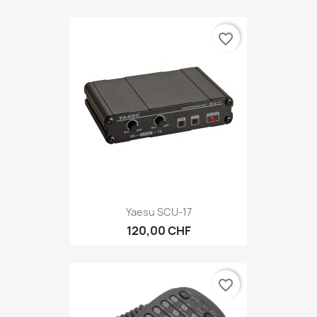
favorite_border
Yaesu SCU-17
120,00 CHF
favorite_border