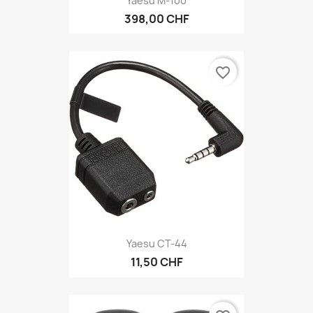
Yaesu M-100
398,00 CHF
favorite_border
Yaesu CT-44
11,50 CHF