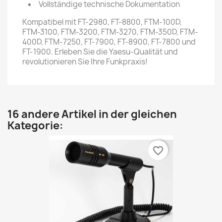
Vollständige technische Dokumentation
Kompatibel mit FT-2980, FT-8800, FTM-100D,
FTM-3100, FTM-3200, FTM-3270, FTM-350D, FTM-
400D, FTM-7250, FT-7900, FT-8900, FT-7800 und
FT-1900. Erleben Sie die Yaesu-Qualität und
revolutionieren Sie Ihre Funkpraxis!
16 andere Artikel in der gleichen
Kategorie:
favorite_border