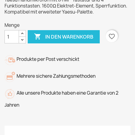
Funktionstasten. 1600Ω Elektret-Element, Sperrfunktion.
Kompatibel mit erweiteter Yaesu-Palette.
Menge

favorite_border
IN DEN WARENKORB
Produkte per Post verschickt
Mehrere sichere Zahlungsmethoden
Alle unsere Produkte haben eine Garantie von 2
Jahren