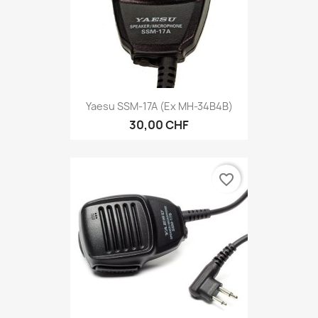
Yaesu SSM-17A (ex MH-34B4B)
30,00 CHF
favorite_border