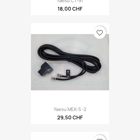
Yaesu CT-91
18,00 CHF
favorite_border
Yaesu MEK-5 -2
29,50 CHF