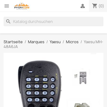
shopping_cart


(0)
search
Startseite
Marques
Yaesu
Micros
Yaesu MH-
48A6JA