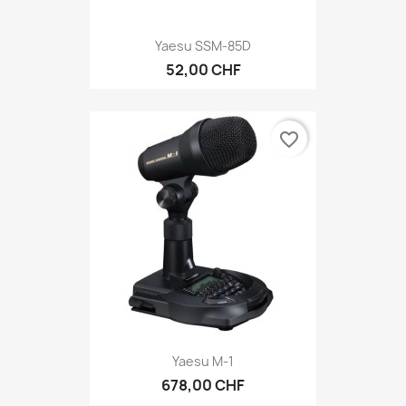
Yaesu SSM-85D
52,00 CHF
favorite_border
Yaesu M-1
678,00 CHF