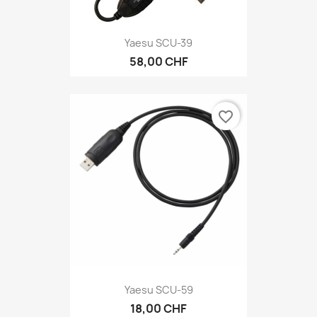
Yaesu SCU-39
58,00 CHF
favorite_border
Yaesu SCU-59
18,00 CHF