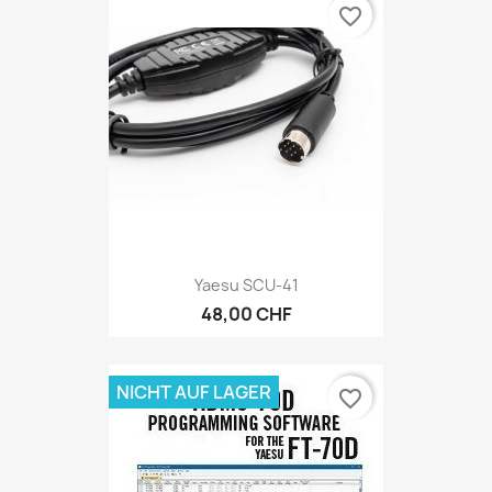
favorite_border
Yaesu SCU-41
48,00 CHF
NICHT AUF LAGER
favorite_border