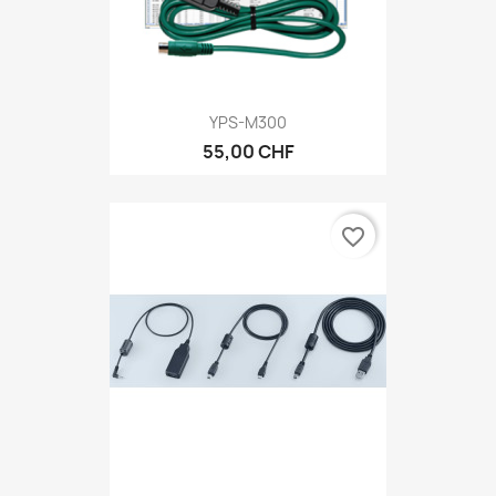
YPS-M300
55,00 CHF
favorite_border