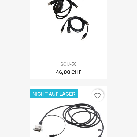
SCU-58
46,00 CHF
NICHT AUF LAGER
favorite_border