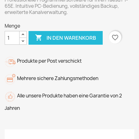
65E. Intuitive PC-Bedienung, vollständiges Backup,
erweiterte Kanalverwaltung.
Menge

favorite_border
IN DEN WARENKORB
Produkte per Post verschickt
Mehrere sichere Zahlungsmethoden
Alle unsere Produkte haben eine Garantie von 2
Jahren