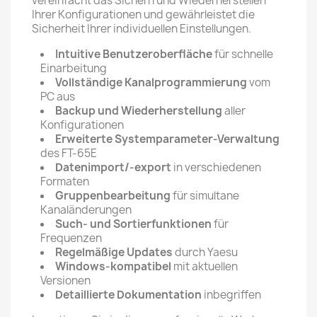
vereinfacht das Sichern und Wiederherstellen
Ihrer Konfigurationen und gewährleistet die
Sicherheit Ihrer individuellen Einstellungen.
Intuitive Benutzeroberfläche
für schnelle
Einarbeitung
Vollständige Kanalprogrammierung
vom
PC aus
Backup und Wiederherstellung
aller
Konfigurationen
Erweiterte Systemparameter-Verwaltung
des FT-65E
Datenimport/-export
in verschiedenen
Formaten
Gruppenbearbeitung
für simultane
Kanaländerungen
Such- und Sortierfunktionen
für
Frequenzen
Regelmäßige Updates
durch Yaesu
Windows-kompatibel
mit aktuellen
Versionen
Detaillierte Dokumentation
inbegriffen