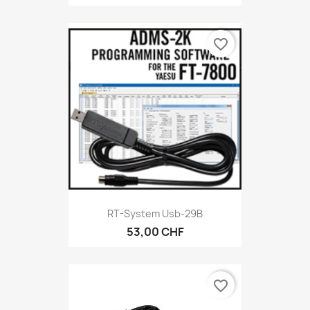
favorite_border
RT-System Usb-29B
53,00 CHF
favorite_border