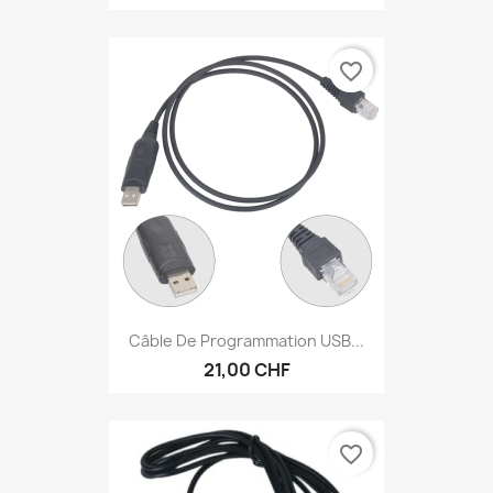
favorite_border
Câble De Programmation USB...
21,00 CHF
favorite_border