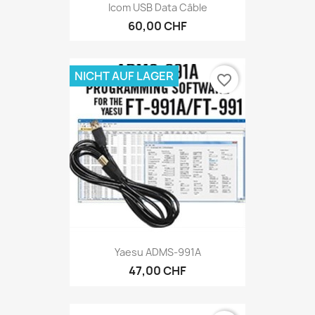
Icom USB Data Câble
60,00 CHF
NICHT AUF LAGER
favorite_border
Yaesu ADMS-991A
47,00 CHF