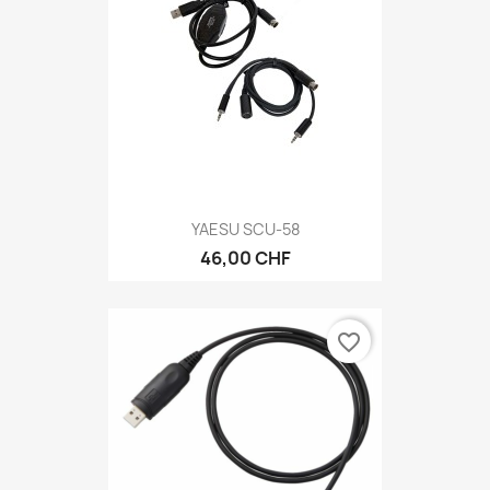
YAESU SCU-58
46,00 CHF
favorite_border