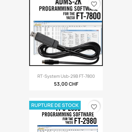
favorite_border
RT-System Usb-29B FT-7800
53,00 CHF
RUPTURE DE STOCK
favorite_border