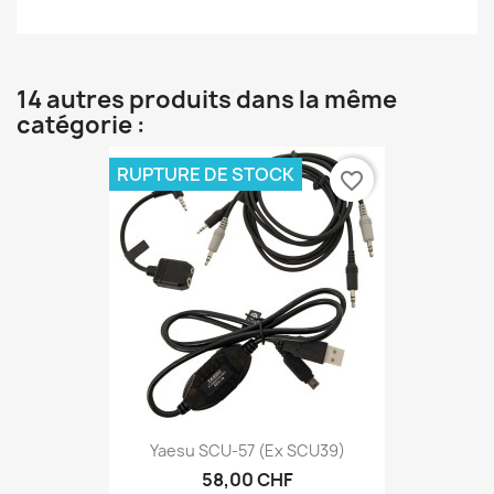
14 autres produits dans la même
catégorie :
RUPTURE DE STOCK
favorite_border
Yaesu SCU-57 (ex SCU39)
58,00 CHF