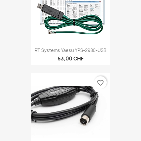
RT Systems Yaesu YPS-2980-USB
53,00 CHF
favorite_border