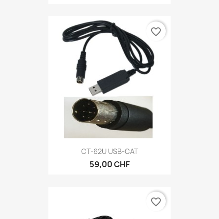
favorite_border
CT-62U USB-CAT
59,00 CHF
favorite_border