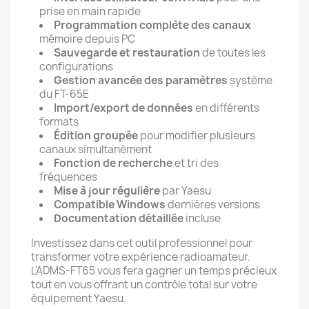
prise en main rapide
Programmation complète des canaux
mémoire depuis PC
Sauvegarde et restauration
de toutes les
configurations
Gestion avancée des paramètres
système
du FT-65E
Import/export de données
en différents
formats
Édition groupée
pour modifier plusieurs
canaux simultanément
Fonction de recherche
et tri des
fréquences
Mise à jour régulière
par Yaesu
Compatible Windows
dernières versions
Documentation détaillée
incluse
Investissez dans cet outil professionnel pour
transformer votre expérience radioamateur.
L'ADMS-FT65 vous fera gagner un temps précieux
tout en vous offrant un contrôle total sur votre
équipement Yaesu.