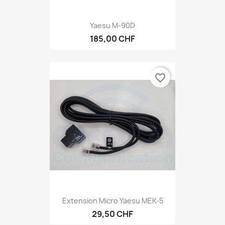
Yaesu M-90D
185,00 CHF
favorite_border
Extension Micro Yaesu MEK-5
29,50 CHF