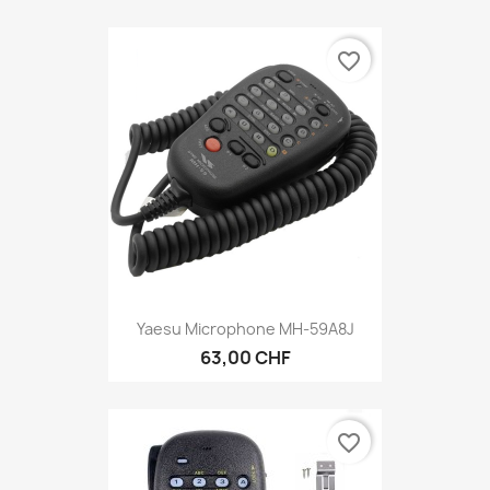
favorite_border
Yaesu Microphone MH-59A8J
63,00 CHF
favorite_border