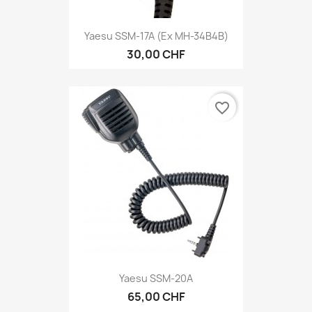
Yaesu SSM-17A (ex MH-34B4B)
30,00 CHF
favorite_border
Yaesu SSM-20A
65,00 CHF