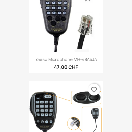
Yaesu Microphone MH-48A6JA
47,00 CHF
favorite_border