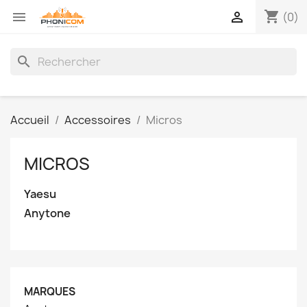
shopping_cart


(0)
search
Accueil
Accessoires
Micros
MICROS
Yaesu
Anytone
MARQUES