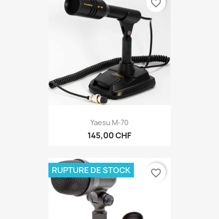
favorite_border
Yaesu M-70
145,00 CHF
RUPTURE DE STOCK
favorite_border