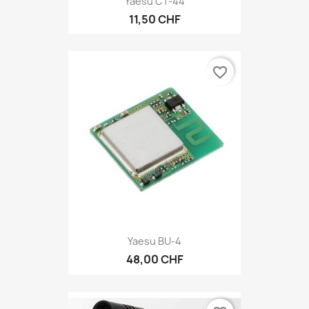
Yaesu CT-44
11,50 CHF
favorite_border
Yaesu BU-4
48,00 CHF