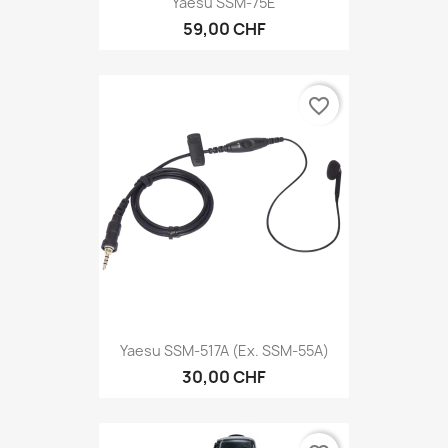
Yaesu SSM-75E
59,00 CHF
favorite_border
Yaesu SSM-517A (ex. SSM-55A)
30,00 CHF