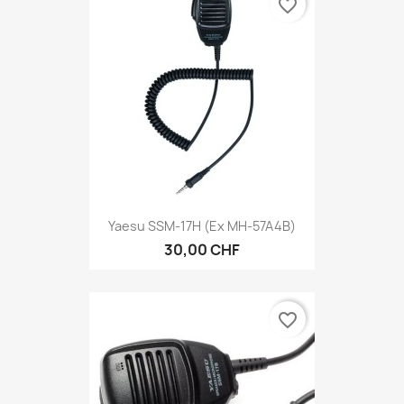
favorite_border
Yaesu SSM-17H (ex MH-57A4B)
30,00 CHF
favorite_border