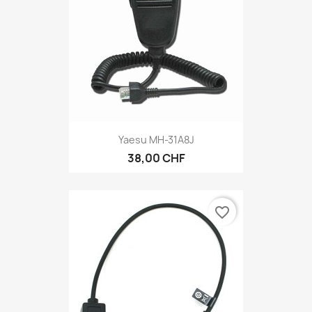
Yaesu MH-31A8J
38,00 CHF
favorite_border