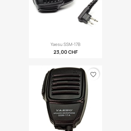
Yaesu SSM-17B
23,00 CHF
favorite_border