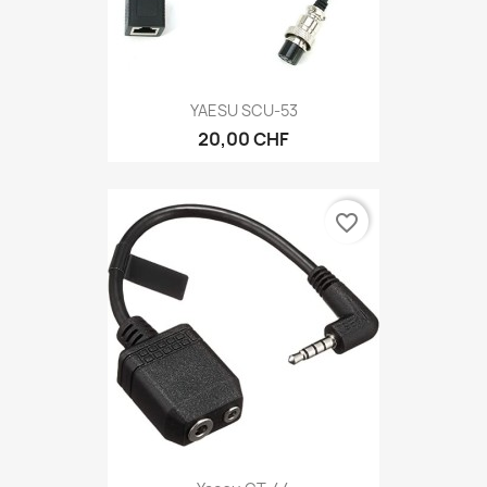
YAESU SCU-53
20,00 CHF
favorite_border