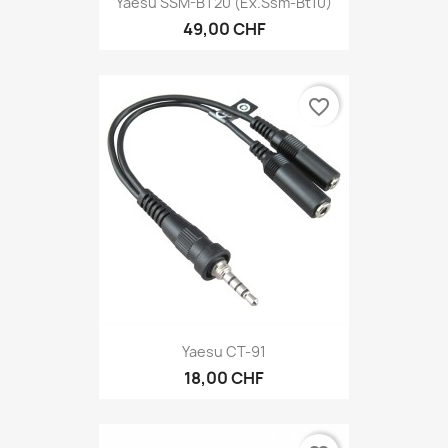
Yaesu SSM-BT20 (ex.ssm-Bt10)
49,00 CHF
favorite_border
Yaesu CT-91
18,00 CHF