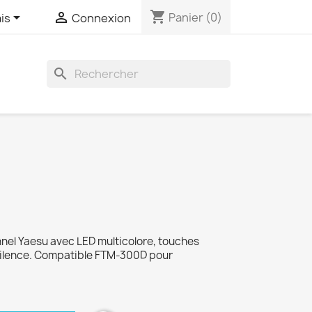
shopping_cart


Panier
(0)
is
Connexion
search
el Yaesu avec LED multicolore, touches
silence. Compatible FTM-300D pour