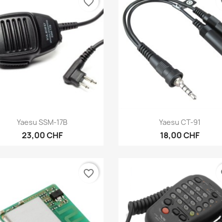
favorite_border
fa
Aperçu rapide
Aperçu rapide


Yaesu SSM-17B
Yaesu CT-91
23,00 CHF
18,00 CHF
favorite_border
fa