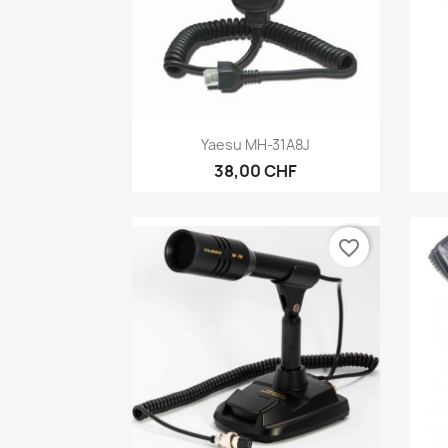
Aperçu rapide

Yaesu MH-31A8J
38,00 CHF
favorite_border