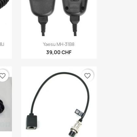
Aperçu rapide

8J
Yaesu MH-31B8
39,00 CHF
vorite_border
favorite_border