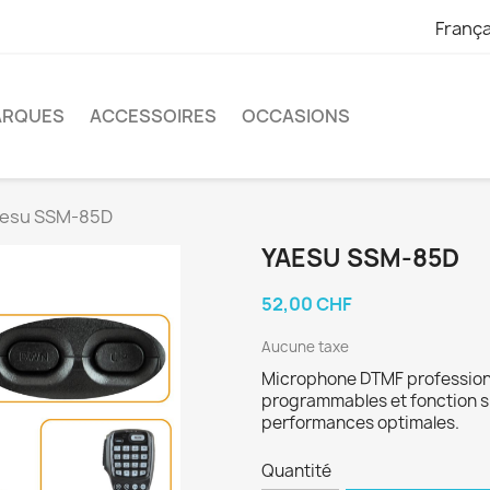
França
ARQUES
ACCESSOIRES
OCCASIONS
aesu SSM-85D
YAESU SSM-85D
52,00 CHF
Aucune taxe
Microphone DTMF professionn
programmables et fonction 
performances optimales.
Quantité