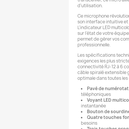
d'utilisation.
Ce microphone révolution
son interface intuitive e
L'indicateur LED multicol
sur l'état de votre équip
permet de gérer vos com
professionnelle.
Les spécifications tech
exigences les plus stric
connectivité RJ-12 à 6 co
câble spiralé extensible g
optimale dans toutes les 
Pavé de numérotat
téléphoniques
Voyant LED multico
instantanée
Bouton de sourdin
Quatre touches fon
besoins
Trois touches pro