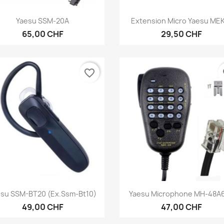
Aperçu rapide
Aperçu rapide


Yaesu SSM-20A
Extension Micro Yaesu ME
65,00 CHF
29,50 CHF
favorite_border
fa
Aperçu rapide
Aperçu rapide


esu SSM-BT20 (ex.ssm-Bt10)
Yaesu Microphone MH-48A
49,00 CHF
47,00 CHF