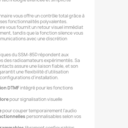
naire vous offre un contrôle total grâce à
t ses fonctionnalités polyvalentes.
ore vous fournit un retour visuel immédiat
ement, tandis que la fonction silence vous
munications avec une discrétion
niques du SSM-85D répondent aux
tes des radioamateurs expérimentés. Sa
ntacts assure une liaison fiable, et son
arantit une flexibilité d'utilisation
configurations d'installation.
ion DTMF
intégré pour les fonctions
lore
pour signalisation visuelle
e
pour couper temporairement l'audio
ctionnelles
personnalisables selon vos
grammables
librement configurables