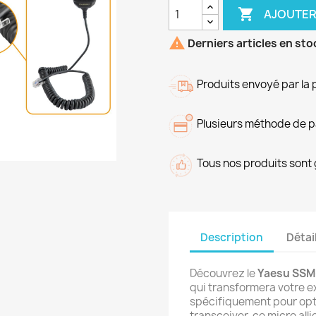

AJOUTER

Derniers articles en sto
Produits envoyé par la 
Plusieurs méthode de 
Tous nos produits sont 
Description
Détai
Découvrez le
Yaesu SSM
qui transformera votre 
spécifiquement pour opt
transceiver, ce micro all