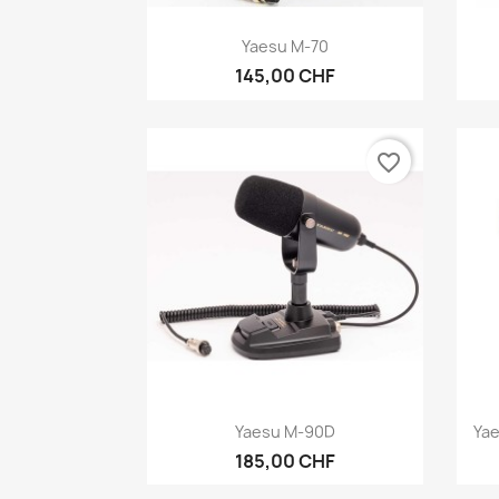
Aperçu rapide

Yaesu M-70
145,00 CHF
favorite_border
Aperçu rapide

Yaesu M-90D
Ya
185,00 CHF