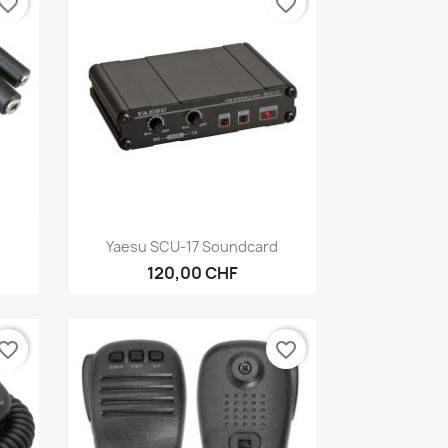
vorite_border
favorite_border
Aperçu rapide

Yaesu SCU-17 Soundcard
120,00 CHF
vorite_border
favorite_border