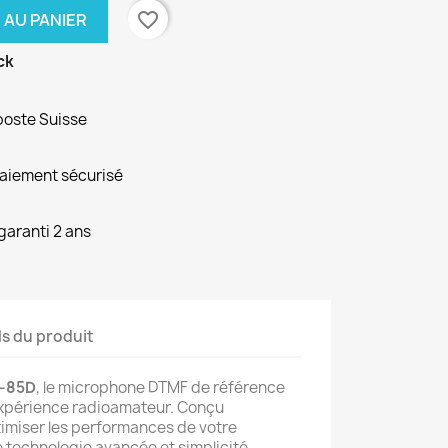
favorite_border
 AU PANIER
ck
poste Suisse
paiement sécurisé
garanti 2 ans
ls du produit
-85D
, le microphone DTMF de référence
expérience radioamateur. Conçu
imiser les performances de votre
ie technologie avancée et simplicité