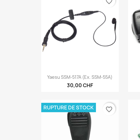
favorite_border
Aperçu rapide

Yaesu SSM-517A (ex. SSM-55A)
30,00 CHF
RUPTURE DE STOCK
favorite_border