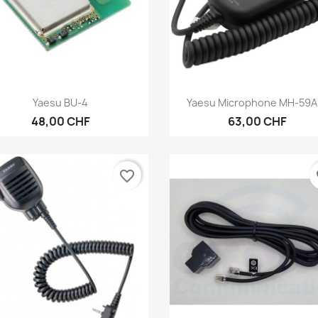
Aperçu rapide
Aperçu rapide


Yaesu BU-4
Yaesu Microphone MH-59A
48,00 CHF
63,00 CHF
favorite_border
fa