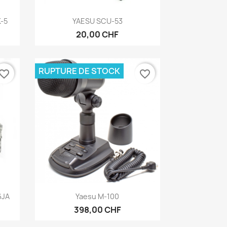
Aperçu rapide

K-5
YAESU SCU-53
20,00 CHF
RUPTURE DE STOCK
vorite_border
favorite_border
Aperçu rapide

6JA
Yaesu M-100
398,00 CHF