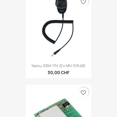
favorite_border
Yaesu SSM-17H (ex MH-57A4B)
30,00 CHF
favorite_border