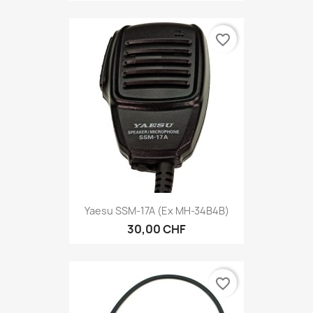
favorite_border
Yaesu SSM-17A (ex MH-34B4B)
30,00 CHF
favorite_border