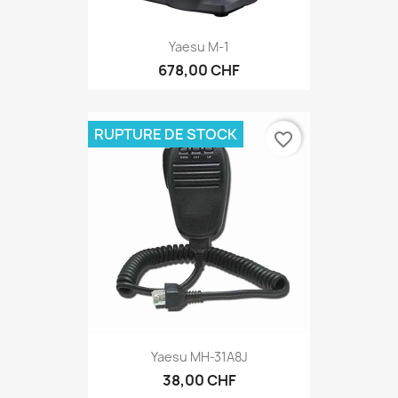
Yaesu M-1
678,00 CHF
RUPTURE DE STOCK
favorite_border
Yaesu MH-31A8J
38,00 CHF