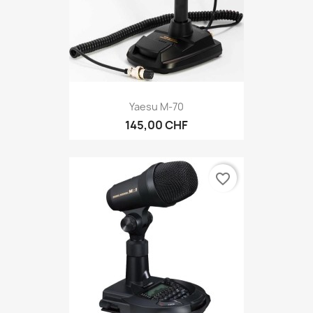
Yaesu M-70
145,00 CHF
favorite_border