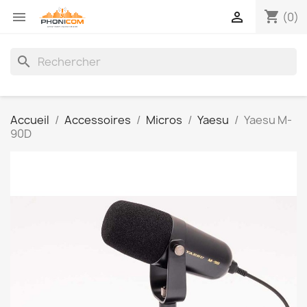
shopping_cart


(0)
search
Accueil
Accessoires
Micros
Yaesu
Yaesu M-
90D