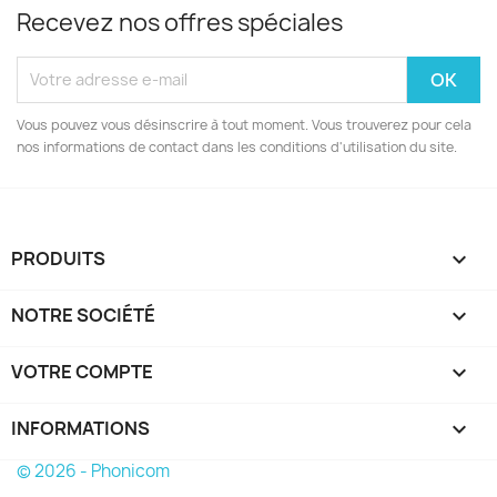
Recevez nos offres spéciales
Vous pouvez vous désinscrire à tout moment. Vous trouverez pour cela
nos informations de contact dans les conditions d'utilisation du site.
PRODUITS

NOTRE SOCIÉTÉ

VOTRE COMPTE

INFORMATIONS
keyboard_arrow_down
© 2026 - Phonicom