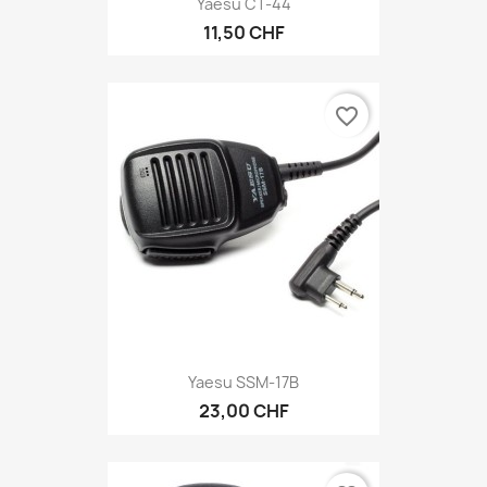
Yaesu CT-44
11,50 CHF
favorite_border
Yaesu SSM-17B
23,00 CHF