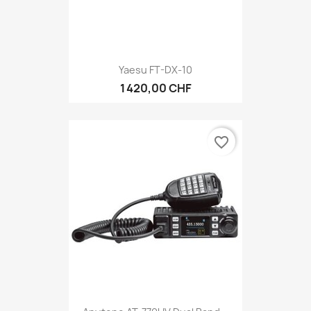
Yaesu FT-DX-10
1 420,00 CHF
favorite_border