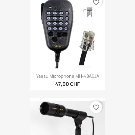
favorite_border
Yaesu Microphone MH-48A6JA
47,00 CHF
favorite_border