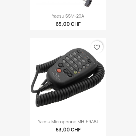
Yaesu SSM-20A
65,00 CHF
favorite_border
Yaesu Microphone MH-59A8J
63,00 CHF