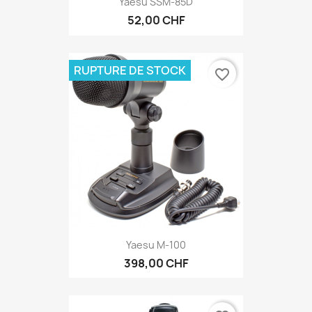
Yaesu SSM-85D
52,00 CHF
RUPTURE DE STOCK
favorite_border
Yaesu M-100
398,00 CHF