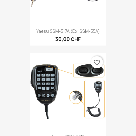
Yaesu SSM-517A (ex. SSM-55A)
30,00 CHF
favorite_border