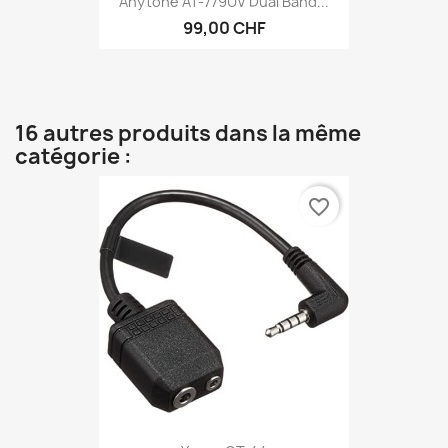
Anytone AT-779UV Dual Band...
99,00 CHF
16 autres produits dans la même
catégorie :
favorite_border