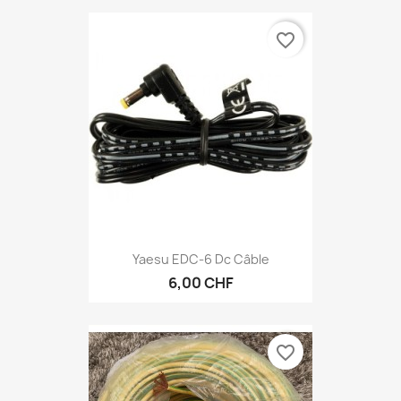
favorite_border
Yaesu EDC-6 Dc Câble
6,00 CHF
favorite_border