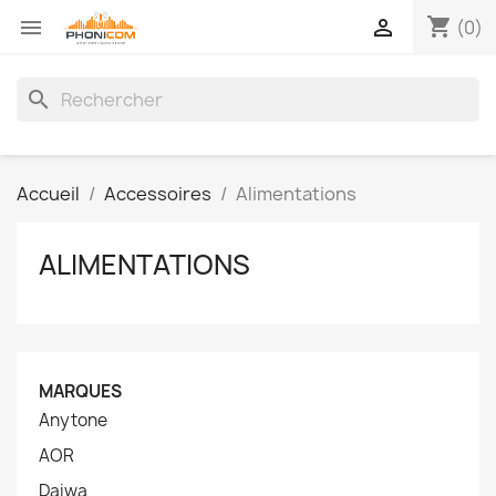
shopping_cart


(0)
search
Accueil
Accessoires
Alimentations
ALIMENTATIONS
MARQUES
Anytone
AOR
Daiwa