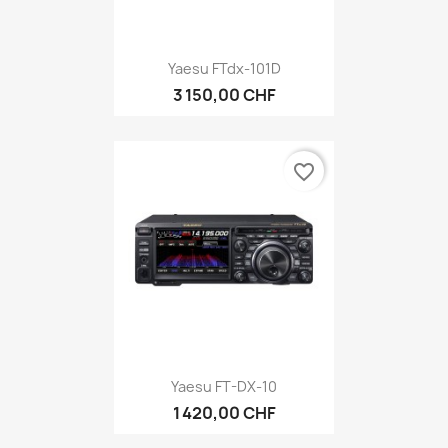
Yaesu FTdx-101D
3 150,00 CHF
favorite_border
Yaesu FT-DX-10
1 420,00 CHF