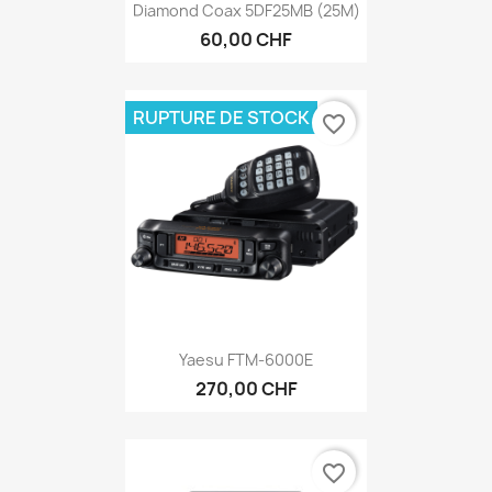
60,00 CHF
RUPTURE DE STOCK
favorite_border
Yaesu FTM-6000E
270,00 CHF
favorite_border