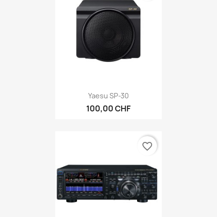
Yaesu SP-30
100,00 CHF
favorite_border