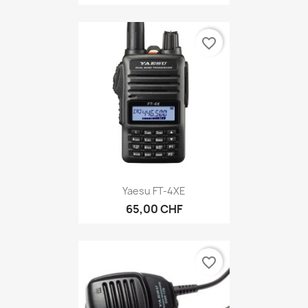
favorite_border
Yaesu FT-4XE
65,00 CHF
favorite_border