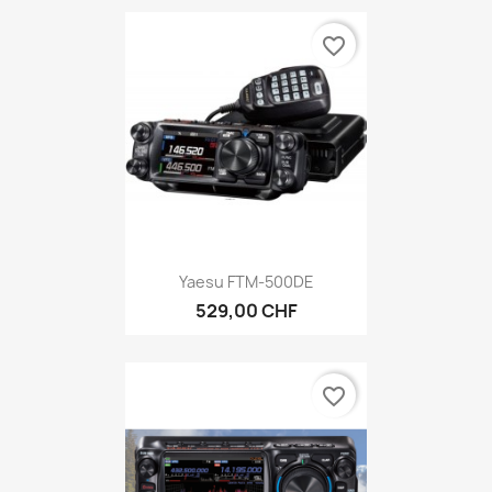
favorite_border
Yaesu FTM-500DE
529,00 CHF
favorite_border