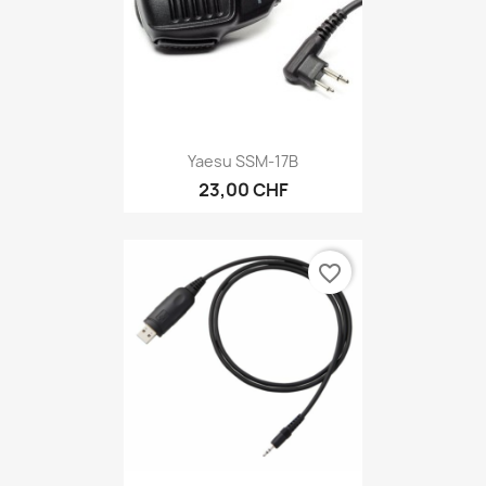
Yaesu SSM-17B
23,00 CHF
favorite_border