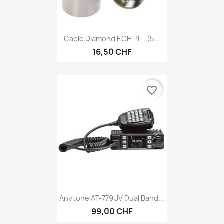
Cable Diamond ECH PL - (5...
16,50 CHF
favorite_border
Anytone AT-779UV Dual Band...
99,00 CHF