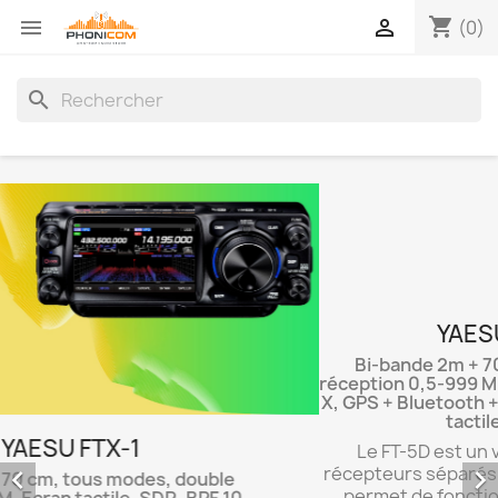
shopping_cart


(0)
search
YAESU FT-5D


Bi-bande 2m + 70cm, large plage de