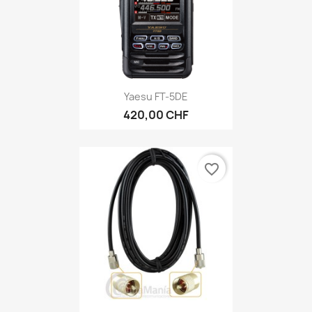
Yaesu FT-5DE
420,00 CHF
favorite_border
Diamond Coax 5DF25MB (25M)