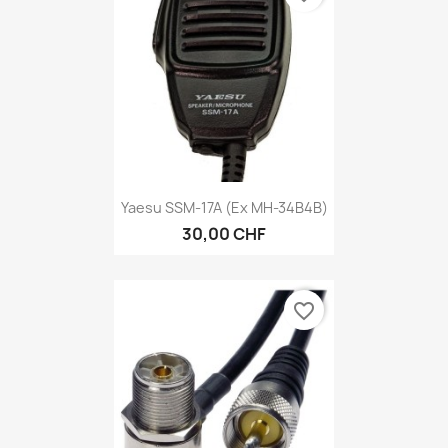
Yaesu SSM-17A (ex MH-34B4B)
30,00 CHF
favorite_border