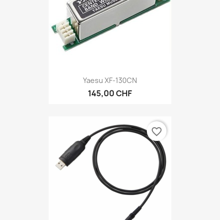
Yaesu XF-130CN
145,00 CHF
favorite_border