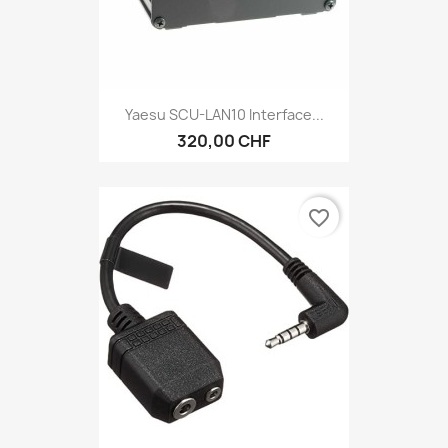
Yaesu SCU-LAN10 Interface...
320,00 CHF
favorite_border