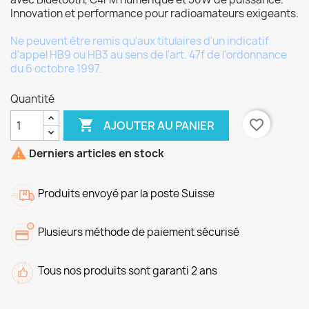
Innovation et performance pour radioamateurs exigeants.
Ne peuvent être remis qu'aux titulaires d'un indicatif
d'appel HB9 ou HB3 au sens de l'art. 47f de l'ordonnance
du 6 octobre 1997.
Quantité

favorite_border
AJOUTER AU PANIER

Derniers articles en stock
Produits envoyé par la poste Suisse
Plusieurs méthode de paiement sécurisé
Tous nos produits sont garanti 2 ans