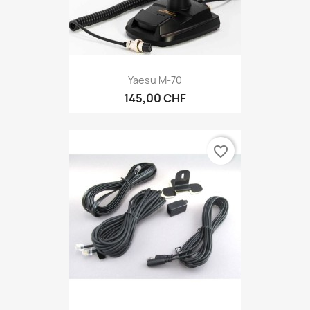
Yaesu M-70
145,00 CHF
favorite_border