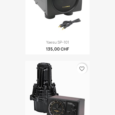
Yaesu SP-101
135,00 CHF
favorite_border