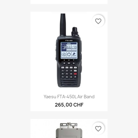
favorite_border
Yaesu FTA-450L Air Band
265,00 CHF
favorite_border