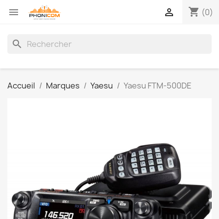
shopping_cart


(0)
search
Accueil
Marques
Yaesu
Yaesu FTM-500DE