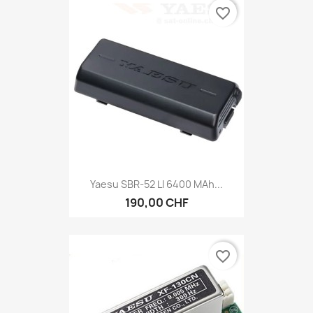
favorite_border
Yaesu SBR-52 LI 6400 MAh...
190,00 CHF
favorite_border