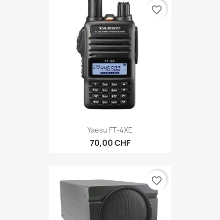
favorite_border
Yaesu FT-4XE
70,00 CHF
favorite_border