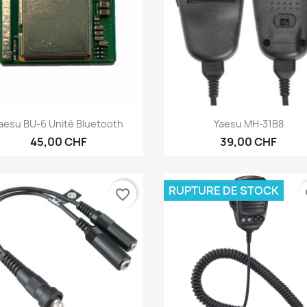
Aperçu rapide
Aperçu rapide


aesu BU-6 Unité Bluetooth
Yaesu MH-31B8
45,00 CHF
39,00 CHF
RUPTURE DE STOCK
favorite_border
fa