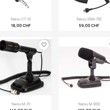
Aperçu rapide
Aperçu rapide


Yaesu CT-91
Yaesu SSM-75E
18,00 CHF
59,00 CHF
favorite_border
fa
Aperçu rapide
Aperçu rapide


Yaesu M-70
Yaesu M-90D