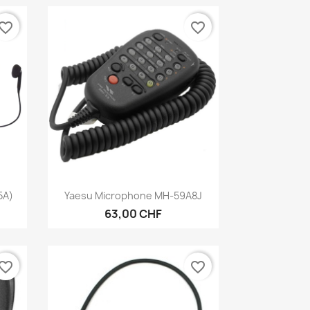
vorite_border
favorite_border
Aperçu rapide

5A)
Yaesu Microphone MH-59A8J
63,00 CHF
vorite_border
favorite_border