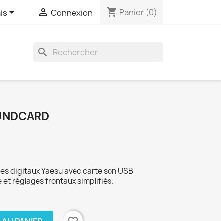
shopping_cart


Panier
(0)
is
Connexion
search
OUNDCARD
es digitaux Yaesu avec carte son USB
e et réglages frontaux simplifiés.
favorite_border