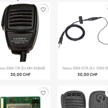
favorite_border
fa
Aperçu rapide
Aperçu rapide


esu SSM-17A (ex MH-34B4B)
Yaesu SSM-517A (ex. SSM-5
30,00 CHF
30,00 CHF
favorite_border
fa