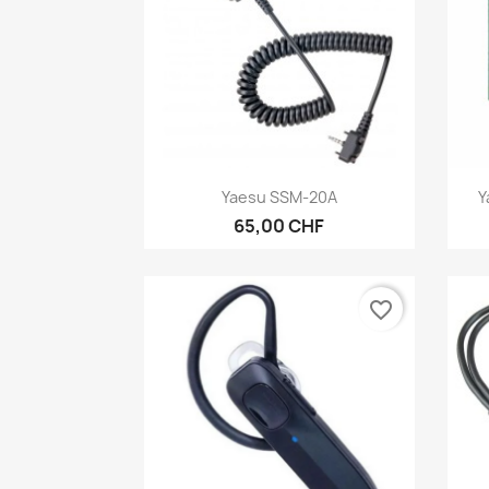
Aperçu rapide

Yaesu SSM-20A
Y
65,00 CHF
favorite_border