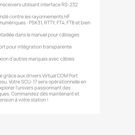
nsceivers utilisant interface RS-232
lindé contre les rayonnements HF
umériques : PSK31, RTTY, FT4, FT8 et bien
étaillée dans le manuel pour câblages
ort pour intégration transparente
exion d'autres marques avec câbles
iée grâce aux drivers Virtual COM Port
aesu. Votre SCU-17 sera opérationnelle en
plorer l'univers passionnant des
ques. Commandez dès maintenant et
nsion à votre station !