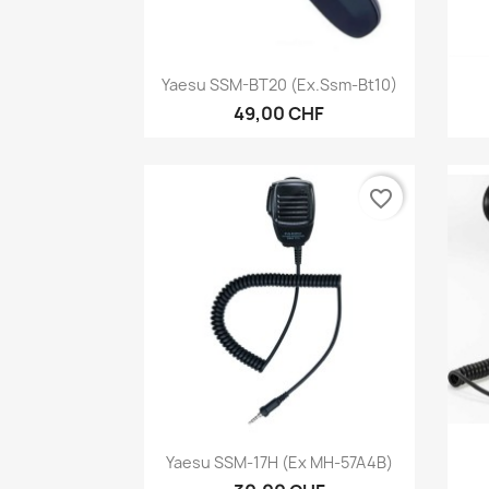
Aperçu rapide

Yaesu SSM-BT20 (ex.ssm-Bt10)
49,00 CHF
favorite_border
Aperçu rapide

Yaesu SSM-17H (ex MH-57A4B)