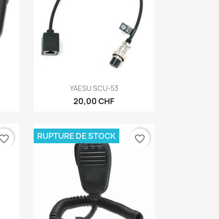
Aperçu rapide

YAESU SCU-53
20,00 CHF
RUPTURE DE STOCK
vorite_border
favorite_border