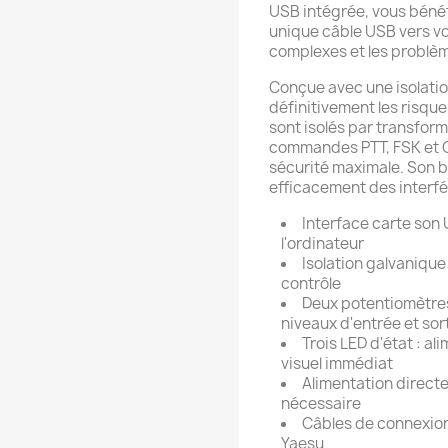
USB intégrée, vous bénéf
unique câble USB vers vot
complexes et les problèm
Conçue avec une isolatio
définitivement les risqu
sont isolés par transfor
commandes PTT, FSK et CA
sécurité maximale. Son b
efficacement des interfé
Interface carte son
l'ordinateur
Isolation galvanique
contrôle
Deux potentiomètres
niveaux d'entrée et sor
Trois LED d'état : al
visuel immédiat
Alimentation direct
nécessaire
Câbles de connexion
Yaesu