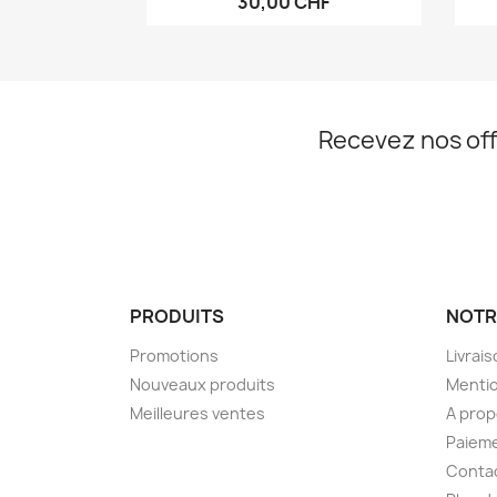
30,00 CHF
Recevez nos off
PRODUITS
NOTR
Promotions
Livrai
Nouveaux produits
Mentio
Meilleures ventes
A pro
Paieme
Conta