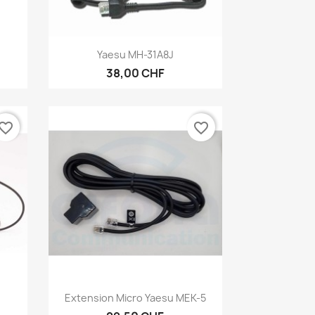
Aperçu rapide

Yaesu MH-31A8J
38,00 CHF
vorite_border
favorite_border
Aperçu rapide

Extension Micro Yaesu MEK-5