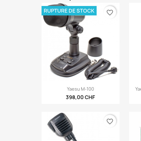
RUPTURE DE STOCK
favorite_border
Aperçu rapide

Yaesu M-100
Ya
398,00 CHF
favorite_border