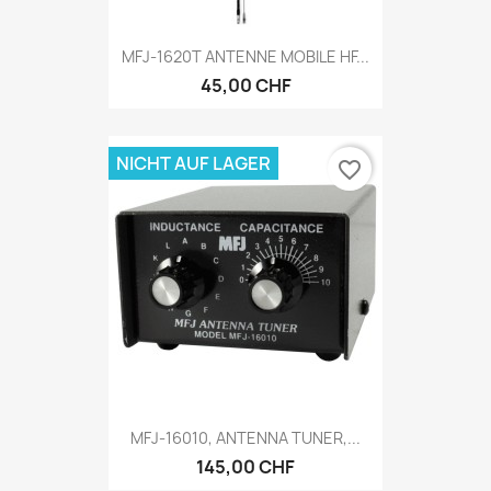
MFJ-1620T ANTENNE MOBILE HF...
45,00 CHF
NICHT AUF LAGER
favorite_border
MFJ-16010, ANTENNA TUNER,...
145,00 CHF