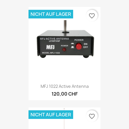
NICHT AUF LAGER
favorite_border
MFJ 1022 Active Antenna
120,00 CHF
NICHT AUF LAGER
favorite_border