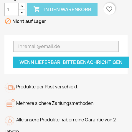

favorite_border
IN DEN WARENKORB

Nicht auf Lager
WENN LIEFERBAR, BITTE BENACHRICHTIGEN
Produkte per Post verschickt
Mehrere sichere Zahlungsmethoden
Alle unsere Produkte haben eine Garantie von 2
Jahren