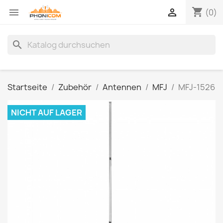
shopping_cart


(0)
search
Startseite
Zubehör
Antennen
MFJ
MFJ-1526
NICHT AUF LAGER