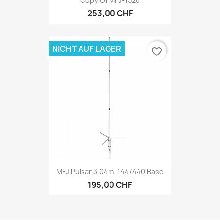
Copy Of MFJ-1526
253,00 CHF
NICHT AUF LAGER
favorite_border
MFJ Pulsar 3.04m. 144/440 Base
195,00 CHF