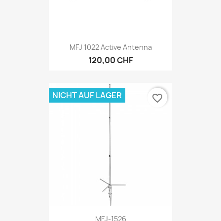
MFJ 1022 Active Antenna
120,00 CHF
NICHT AUF LAGER
favorite_border
MFJ-1526