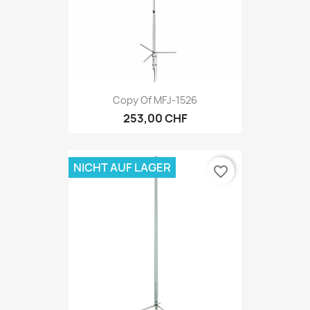
Copy Of MFJ-1526
253,00 CHF
NICHT AUF LAGER
favorite_border