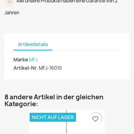
Alle unsere Produkte haben eine Garantie von 2
Jahren
Artikeldetails
Marke
MFJ
Artikel-Nr.
MFJ-16010
8 andere Artikel in der gleichen
Kategorie:
NICHT AUF LAGER
favorite_border