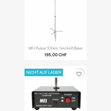
MFJ Pulsar 3.04m. 144/440 Base
195,00 CHF
NICHT AUF LAGER
favorite_border