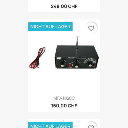
248,00 CHF
NICHT AUF LAGER
favorite_border
MFJ-1020C
160,00 CHF
NICHT AUF LAGER
favorite_border