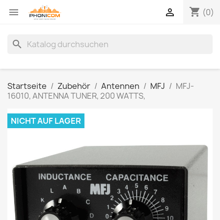
shopping_cart


(0)
search
Startseite
Zubehör
Antennen
MFJ
MFJ-
16010, ANTENNA TUNER, 200 WATTS,
NICHT AUF LAGER