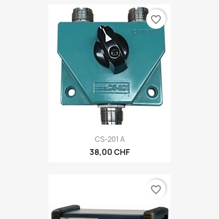
favorite_border
CS-201 A
38,00 CHF
favorite_border