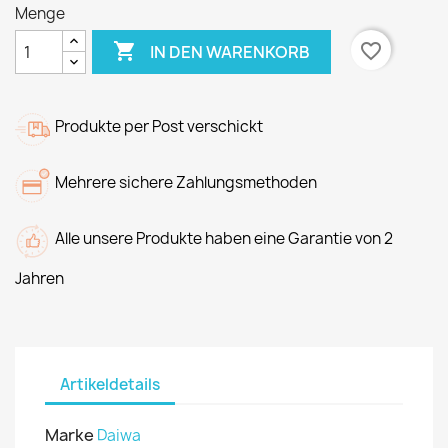
Menge

favorite_border
IN DEN WARENKORB
Produkte per Post verschickt
Mehrere sichere Zahlungsmethoden
Alle unsere Produkte haben eine Garantie von 2
Jahren
Artikeldetails
Marke
Daiwa