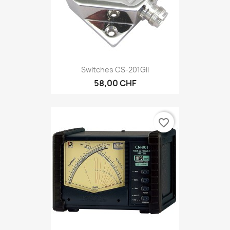
Switches CS-201GII
58,00 CHF
favorite_border