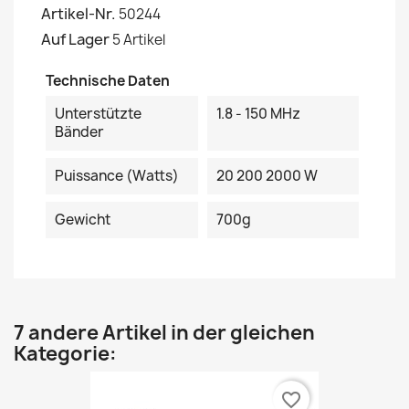
Artikel-Nr.
50244
Auf Lager
5 Artikel
Technische Daten
Unterstützte
1.8 - 150 MHz
Bänder
Puissance (Watts)
20 200 2000 W
Gewicht
700g
7 andere Artikel in der gleichen
Kategorie:
favorite_border