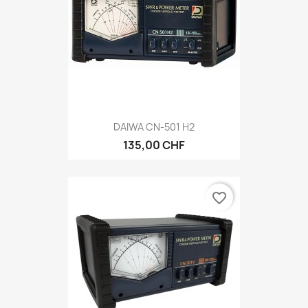
DAIWA CN-501 H2
135,00 CHF
favorite_border