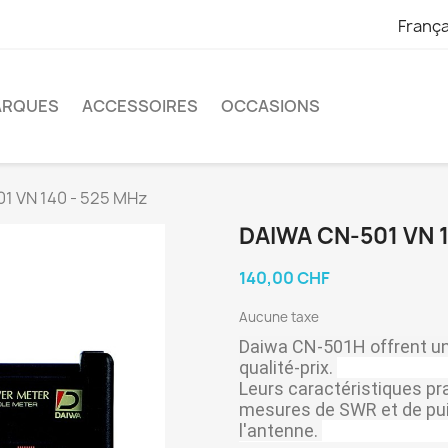
França
ARQUES
ACCESSOIRES
OCCASIONS
1 VN 140 - 525 MHz
DAIWA CN-501 VN 1
140,00 CHF
Aucune taxe
Daiwa CN-501H offrent une
qualité-prix.
Leurs caractéristiques pra
mesures de SWR et de puis
l'antenne.