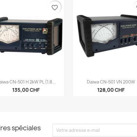
favorite_border
fa
Aperçu rapide
Aperçu rapide


aiwa CN-501 H 2kW PL (1.8...
Daiwa CN-501 VN 200W
135,00 CHF
128,00 CHF
res spéciales