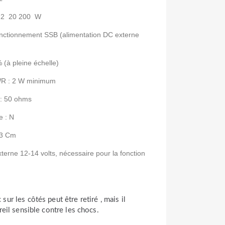
 :2 20 200 W
fonctionnement SSB (alimentation DC externe
 (à pleine échelle)
SWR : 2 W minimum
 : 50 ohms
e : N
13 Cm
xterne 12-14 volts, nécessaire pour la fonction
ur les côtés peut être retiré , mais il
reil sensible contre les chocs.