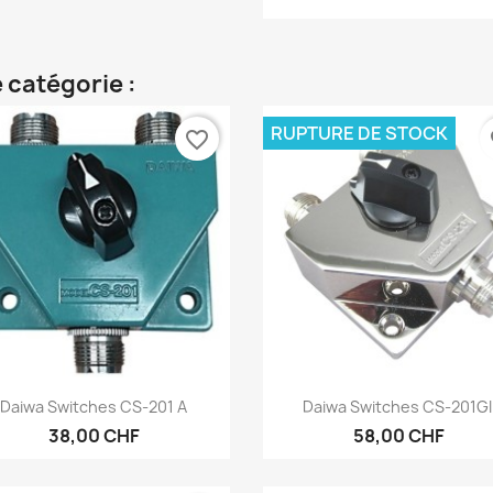
 catégorie :
RUPTURE DE STOCK
favorite_border
fa
Aperçu rapide
Aperçu rapide


Daiwa Switches CS-201 A
Daiwa Switches CS-201GI
38,00 CHF
58,00 CHF