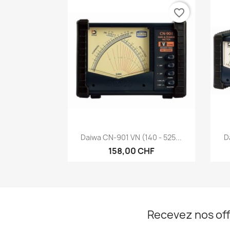
favorite_border
Aperçu rapide

Daiwa CN-901 VN (140 - 525...
D
158,00 CHF
Recevez nos off