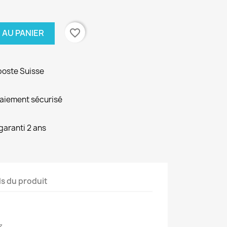
favorite_border
 AU PANIER
poste Suisse
paiement sécurisé
garanti 2 ans
ls du produit
z