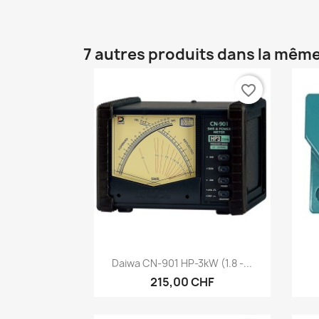
7 autres produits dans la même
favorite_border
Aperçu rapide

Daiwa CN-901 HP-3kW (1.8 -...
215,00 CHF