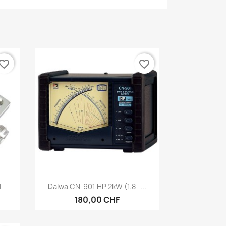
vorite_border
favorite_border
Aperçu rapide

I
Daiwa CN-901 HP 2kW (1.8 -...
180,00 CHF