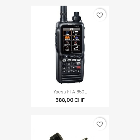
favorite_border
Yaesu FTA-850L
388,00 CHF
favorite_border