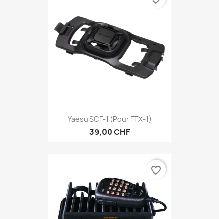
Yaesu SCF-1 (Pour FTX-1)
39,00 CHF
favorite_border