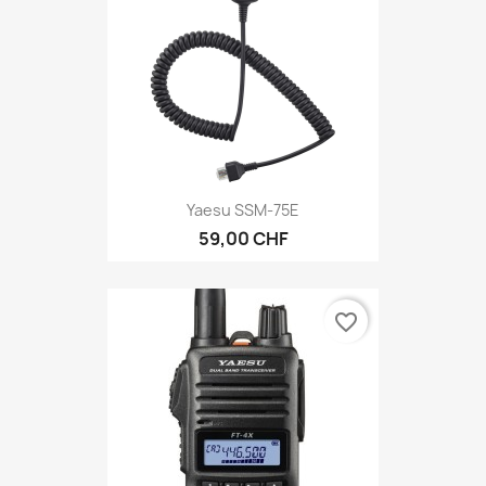
Yaesu SSM-75E
59,00 CHF
favorite_border