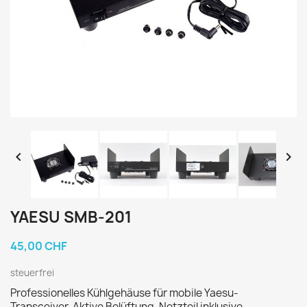


YAESU SMB-201
45,00 CHF
steuerfrei
Professionelles Kühlgehäuse für mobile Yaesu-
Transceiver. Aktive Belüftung, Netzteil inklusive,