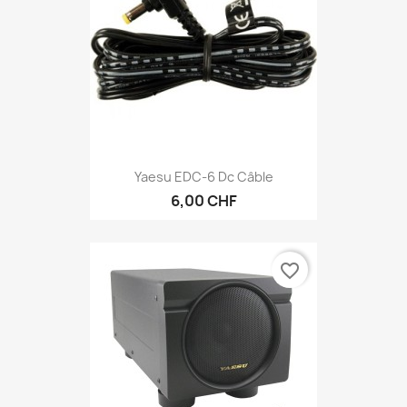
Yaesu EDC-6 Dc Câble
6,00 CHF
favorite_border