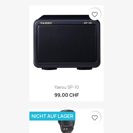
favorite_border
Yaesu SP-10
99,00 CHF
NICHT AUF LAGER
favorite_border