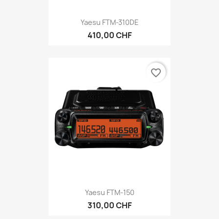
Yaesu FTM-310DE
410,00 CHF
favorite_border
Yaesu FTM-150
310,00 CHF