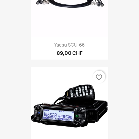
Yaesu SCU-66
89,00 CHF
favorite_border