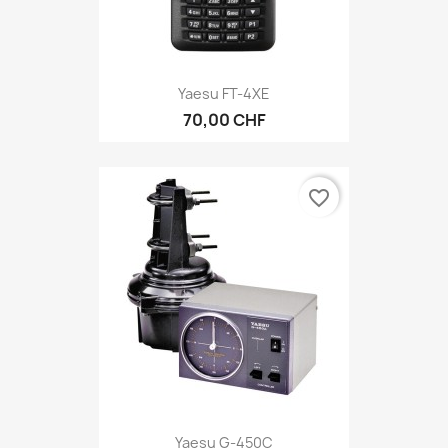
Yaesu FT-4XE
70,00 CHF
favorite_border
Yaesu G-450C