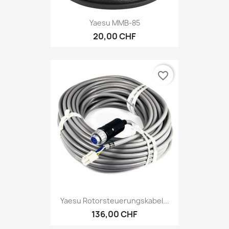
Yaesu MMB-85
20,00 CHF
favorite_border
Yaesu Rotorsteuerungskabel...
136,00 CHF