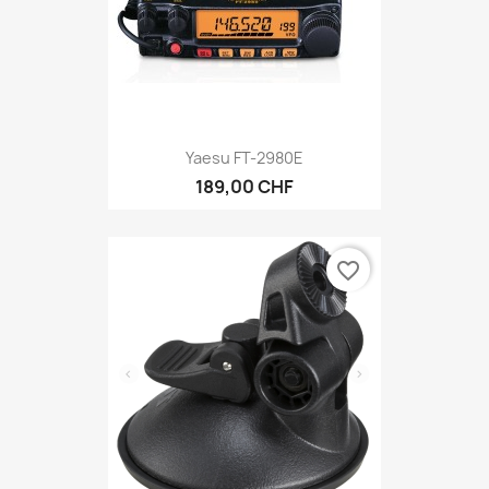
Yaesu FT-2980E
189,00 CHF
favorite_border