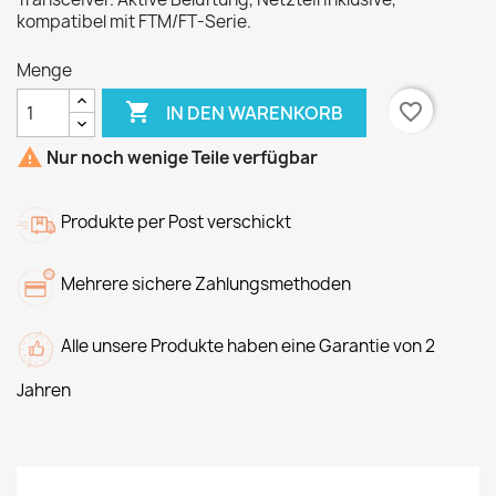
kompatibel mit FTM/FT-Serie.
Menge

favorite_border
IN DEN WARENKORB

Nur noch wenige Teile verfügbar
Produkte per Post verschickt
Mehrere sichere Zahlungsmethoden
Alle unsere Produkte haben eine Garantie von 2
Jahren