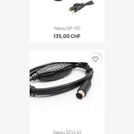
Yaesu SP-101
135,00 CHF
favorite_border
Yaesu SCU-41