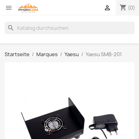
shopping_cart


(0)
search
Startseite
Marques
Yaesu
Yaesu SMB-201