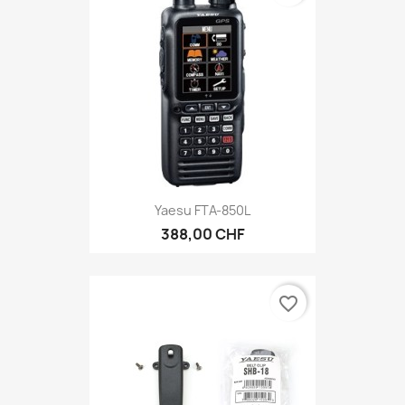
Yaesu FTA-850L
388,00 CHF
favorite_border