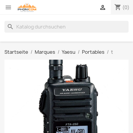
shopping_cart


(0)
search
Startseite
Marques
Yaesu
Portables
t