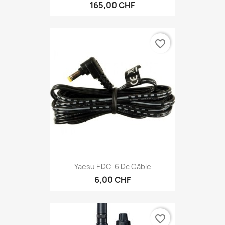
165,00 CHF
favorite_border
Yaesu EDC-6 Dc Câble
6,00 CHF
favorite_border