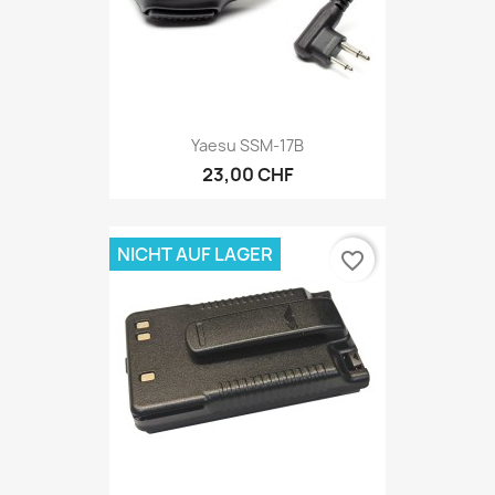
Yaesu SSM-17B
23,00 CHF
NICHT AUF LAGER
favorite_border