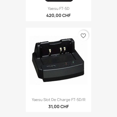
Yaesu FT-5D
420,00 CHF
favorite_border
Yaesu Slot De Charge FT-5D/R
31,00 CHF