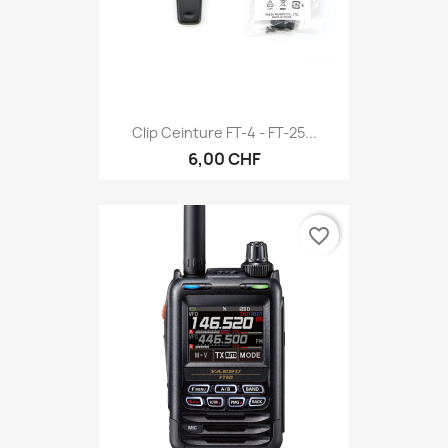
Clip Ceinture FT-4 - FT-25...
6,00 CHF
favorite_border