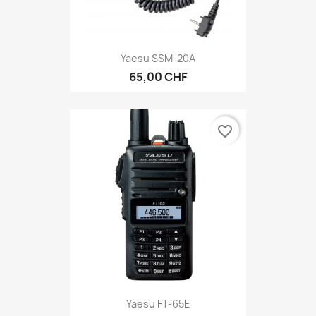
Yaesu SSM-20A
65,00 CHF
favorite_border
Yaesu FT-65E