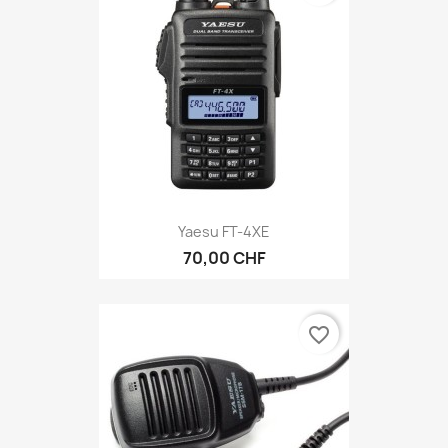
Yaesu FT-4XE
70,00 CHF
favorite_border