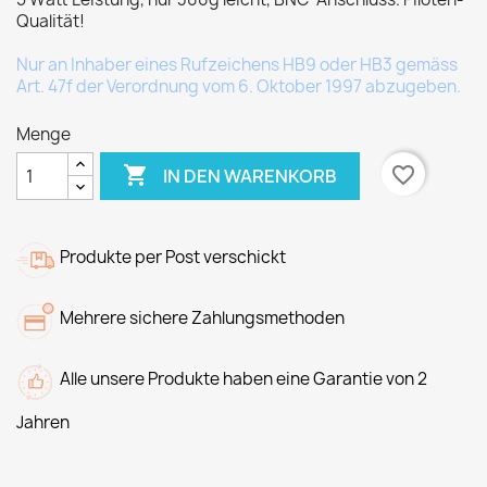
Qualität!
Nur an Inhaber eines Rufzeichens HB9 oder HB3 gemäss
Art. 47f der Verordnung vom 6. Oktober 1997 abzugeben.
Menge

favorite_border
IN DEN WARENKORB
Produkte per Post verschickt
Mehrere sichere Zahlungsmethoden
Alle unsere Produkte haben eine Garantie von 2
Jahren