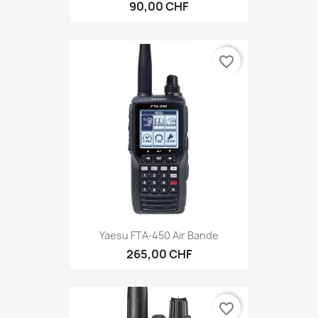
90,00 CHF
favorite_border
Yaesu FTA-450 Air Bande
265,00 CHF
favorite_border