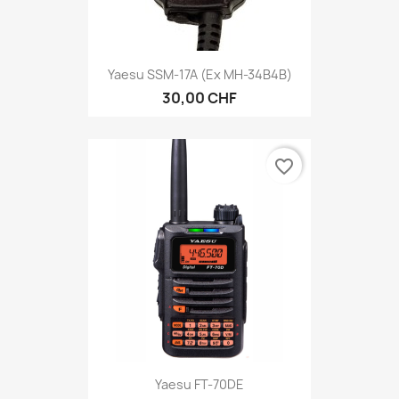
Yaesu SSM-17A (ex MH-34B4B)
30,00 CHF
favorite_border
Yaesu FT-70DE