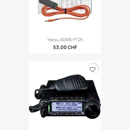
Yaesu ADMS-FT25
53,00 CHF
favorite_border