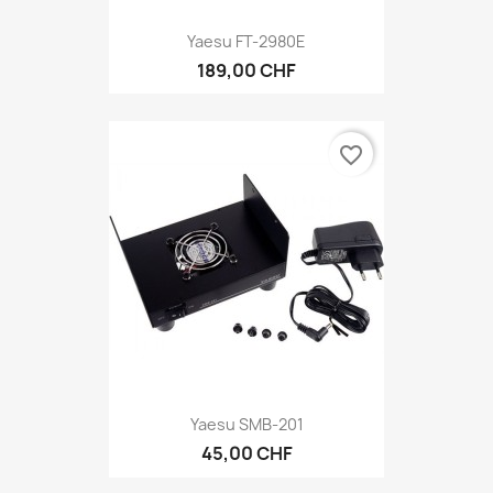
Yaesu FT-2980E
189,00 CHF
favorite_border
Yaesu SMB-201
45,00 CHF