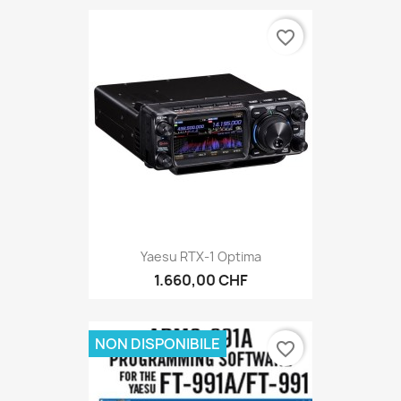
favorite_border
Yaesu RTX-1 Optima
1.660,00 CHF
NON DISPONIBILE
favorite_border