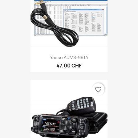
Yaesu ADMS-991A
47,00 CHF
favorite_border