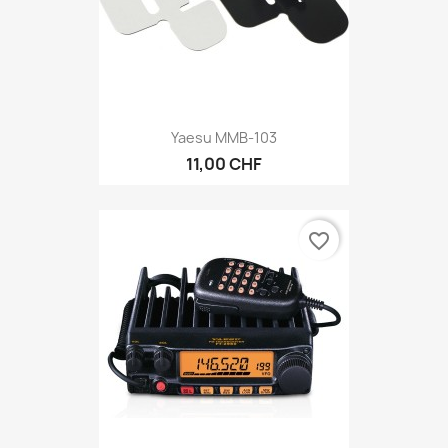
Yaesu MMB-103
11,00 CHF
favorite_border