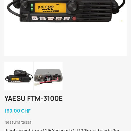
YAESU FTM-3100E
169,00 CHF
Nessuna tassa
Ricetrasmettitore VHF Yaesu FTM-3100E per banda 2m,