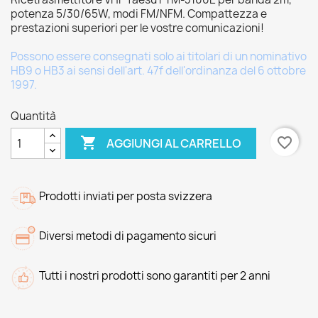
potenza 5/30/65W, modi FM/NFM. Compattezza e
prestazioni superiori per le vostre comunicazioni!
Possono essere consegnati solo ai titolari di un nominativo
HB9 o HB3 ai sensi dell'art. 47f dell'ordinanza del 6 ottobre
1997.
Quantità

favorite_border
AGGIUNGI AL CARRELLO
Prodotti inviati per posta svizzera
Diversi metodi di pagamento sicuri
Tutti i nostri prodotti sono garantiti per 2 anni