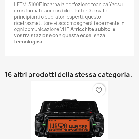
Il FTM-3100E incarna la perfezione tecnica Yaesu
in un formato accessibile a tutti. Che siate
principianti o operatori esperti, questo
ricetrasmettitore vi accompagnerà fedelmente in
ogni comunicazione VHF.
Arricchite subito la
vostra stazione con questa eccellenza
tecnologica!
16 altri prodotti della stessa categoria:
favorite_border