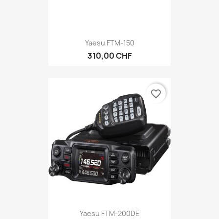
Yaesu FTM-150
310,00 CHF
favorite_border
Yaesu FTM-200DE