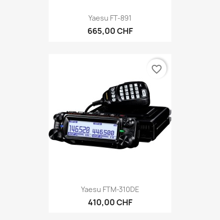
Yaesu FT-891
665,00 CHF
favorite_border
Yaesu FTM-310DE
410,00 CHF