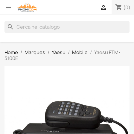
shopping_cart


(0)
search
Home
Marques
Yaesu
Mobile
Yaesu FTM-
3100E