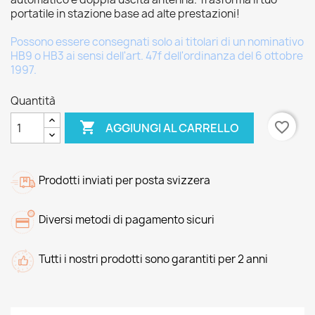
portatile in stazione base ad alte prestazioni!
Possono essere consegnati solo ai titolari di un nominativo
HB9 o HB3 ai sensi dell'art. 47f dell'ordinanza del 6 ottobre
1997.
Quantità

favorite_border
AGGIUNGI AL CARRELLO
Prodotti inviati per posta svizzera
Diversi metodi di pagamento sicuri
Tutti i nostri prodotti sono garantiti per 2 anni