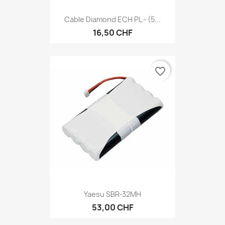
Cable Diamond ECH PL - (5...
16,50 CHF
favorite_border
Yaesu SBR-32MH
53,00 CHF