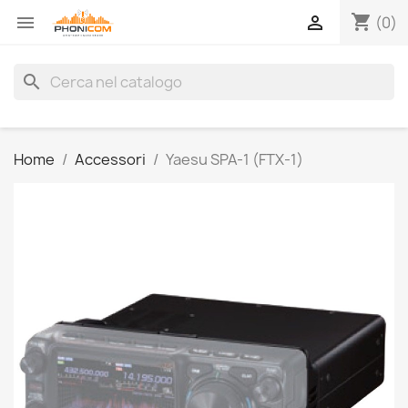
shopping_cart


(0)
search
Home
Accessori
Yaesu SPA-1 (FTX-1)