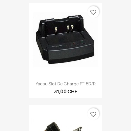
favorite_border
Yaesu Slot De Charge FT-5D/R
31,00 CHF
favorite_border