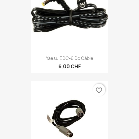
Yaesu EDC-6 Dc Câble
6,00 CHF
favorite_border