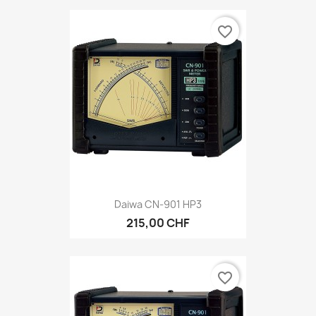
favorite_border
Daiwa CN-901 HP3
215,00 CHF
favorite_border