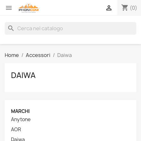
shopping_cart


(0)
search
Home
Accessori
Daiwa
DAIWA
MARCHI
Anytone
AOR
Daiwa