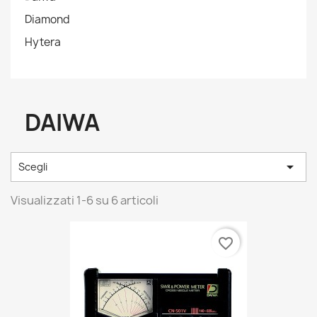
Diamond
Hytera
DAIWA

Scegli
Visualizzati 1-6 su 6 articoli
favorite_border