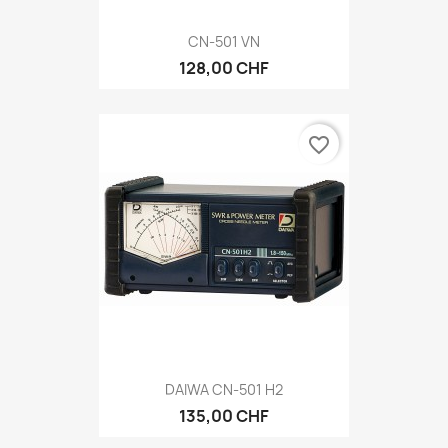
CN-501 VN
128,00 CHF
favorite_border
DAIWA CN-501 H2
135,00 CHF