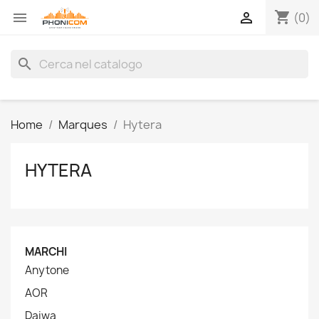
shopping_cart


(0)
search
Home
Marques
Hytera
HYTERA
MARCHI
Anytone
AOR
Daiwa