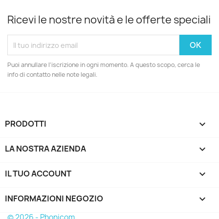
Ricevi le nostre novità e le offerte speciali
Puoi annullare l'iscrizione in ogni momento. A questo scopo, cerca le
info di contatto nelle note legali.
PRODOTTI

LA NOSTRA AZIENDA

IL TUO ACCOUNT

INFORMAZIONI NEGOZIO
keyboard_arrow_down
© 2026 - Phonicom