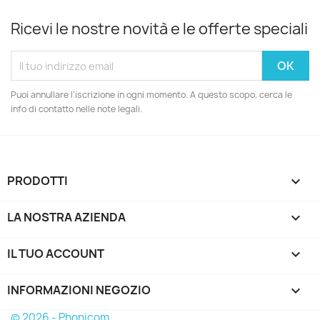
Ricevi le nostre novità e le offerte speciali
Puoi annullare l'iscrizione in ogni momento. A questo scopo, cerca le
info di contatto nelle note legali.
PRODOTTI

LA NOSTRA AZIENDA

IL TUO ACCOUNT

INFORMAZIONI NEGOZIO
keyboard_arrow_down
© 2026 - Phonicom