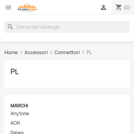
shopping_cart


(0)
search
Home
Accessori
Connettori
PL
PL
MARCHI
Anytone
AOR
Daiwa