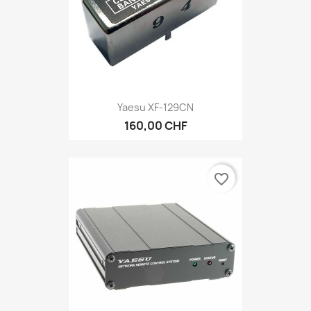
Yaesu XF-129CN
160,00 CHF
favorite_border