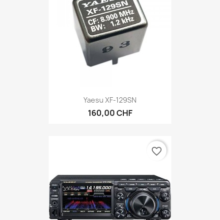
Yaesu XF-129SN
160,00 CHF
favorite_border