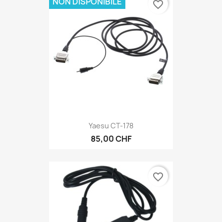
NON DISPONIBILE
favorite_border
Yaesu CT-178
85,00 CHF
favorite_border