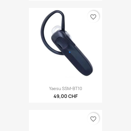
favorite_border
Yaesu SSM-BT10
49,00 CHF
favorite_border