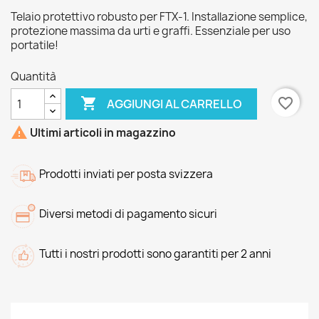
Telaio protettivo robusto per FTX-1. Installazione semplice,
protezione massima da urti e graffi. Essenziale per uso
portatile!
Quantità

favorite_border
AGGIUNGI AL CARRELLO

Ultimi articoli in magazzino
Prodotti inviati per posta svizzera
Diversi metodi di pagamento sicuri
Tutti i nostri prodotti sono garantiti per 2 anni