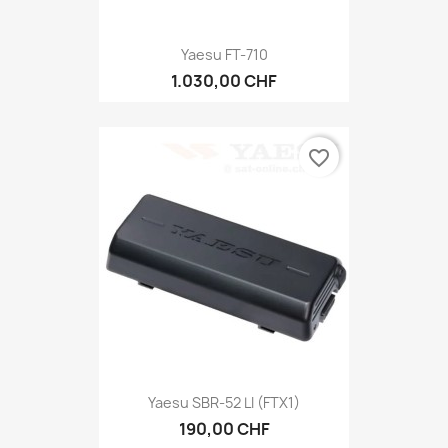
Yaesu FT-710
1.030,00 CHF
favorite_border
Yaesu SBR-52 LI (FTX1)
190,00 CHF