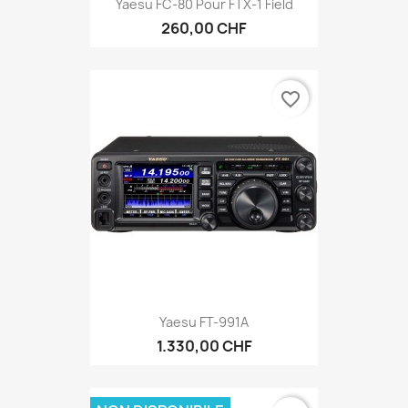
Yaesu FC-80 Pour FTX-1 Field
260,00 CHF
favorite_border
Yaesu FT-991A
1.330,00 CHF