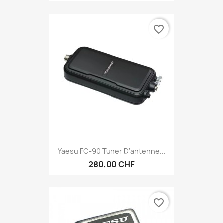
favorite_border
Yaesu FC-90 Tuner D'antenne...
280,00 CHF
favorite_border