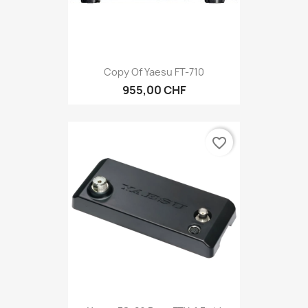
Copy Of Yaesu FT-710
955,00 CHF
favorite_border