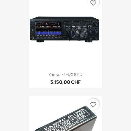
favorite_border
Yaesu FT-DX101D
3.150,00 CHF
favorite_border