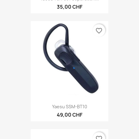
35,00 CHF
favorite_border
Yaesu SSM-BT10
49,00 CHF
favorite_border