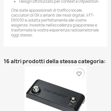
Design ottimizzato per contest e DXpedition
Che siate appassionati di traffico locale,
cacciatori di DX o amanti dei modi digitali, il FT-
DX101D si adatta perfettamente alle vostre
esigenze. Investite nell'eccellenza giapponese e
trasformate la vostra esperienza radioamatoriale
oggi stesso.
16 altri prodotti della stessa categoria:
favorite_border