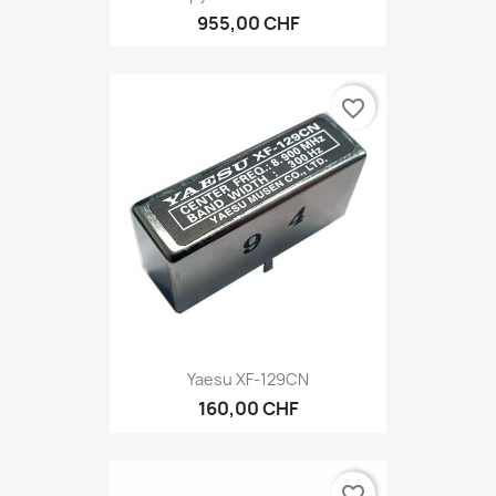
955,00 CHF
favorite_border
Yaesu XF-129CN
160,00 CHF
favorite_border