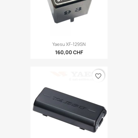
Yaesu XF-129SN
160,00 CHF
favorite_border