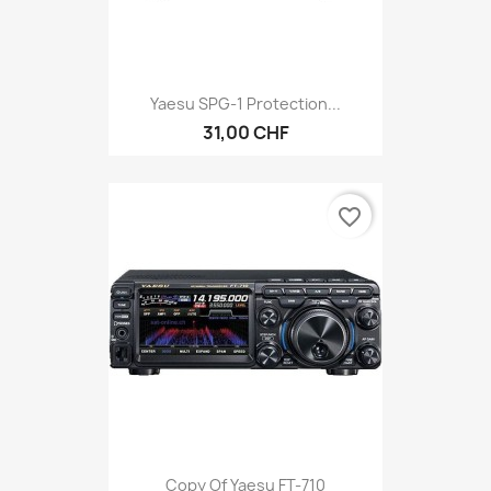
Yaesu SPG-1 Protection...
31,00 CHF
favorite_border
Copy Of Yaesu FT-710