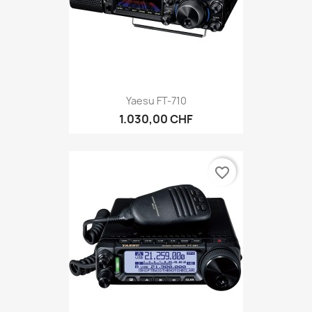
Yaesu FT-710
1.030,00 CHF
favorite_border