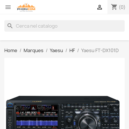
shopping_cart


(0)
search
Home
Marques
Yaesu
HF
Yaesu FT-DX101D