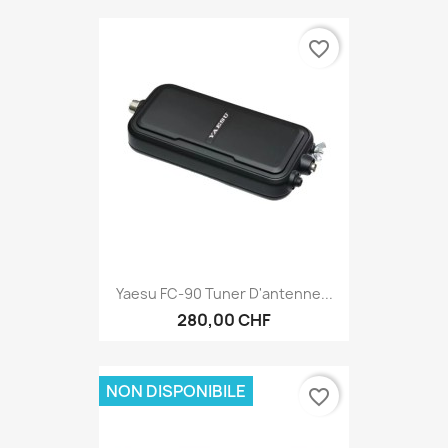
favorite_border
Yaesu FC-90 Tuner D'antenne...
280,00 CHF
NON DISPONIBILE
favorite_border