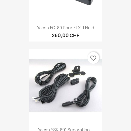
Yaesu FC-80 Pour FTX-1 Field
260,00 CHF
favorite_border
Yaesu YSK-891 Separation...