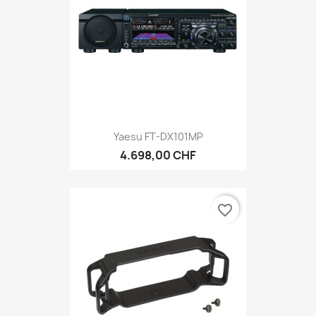
Yaesu FT-DX101MP
4.698,00 CHF
favorite_border