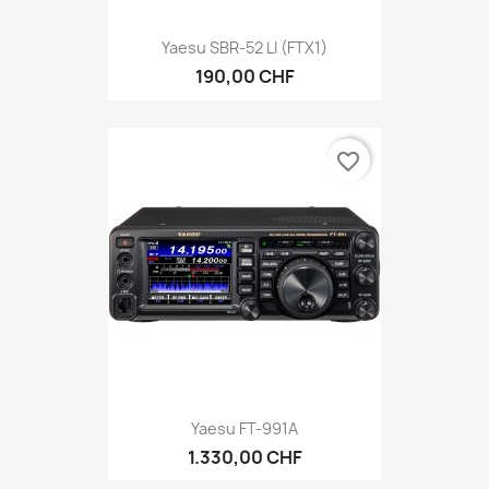
Yaesu SBR-52 LI (FTX1)
190,00 CHF
favorite_border
Yaesu FT-991A
1.330,00 CHF