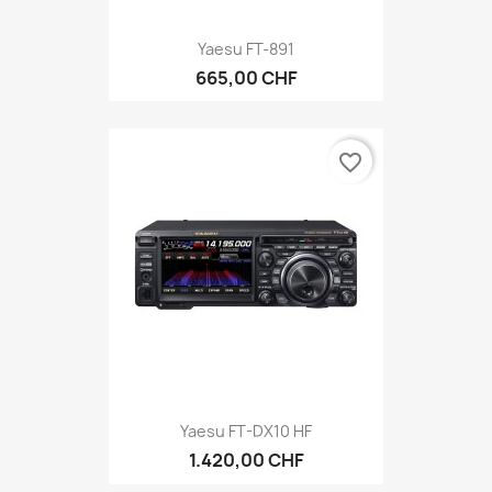
Yaesu FT-891
665,00 CHF
favorite_border
Yaesu FT-DX10 HF
1.420,00 CHF