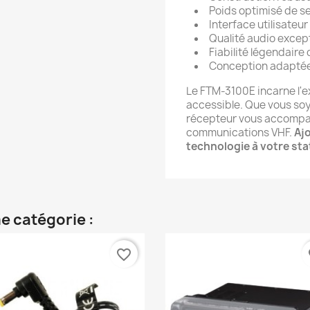
Poids optimisé de s
Interface utilisateur 
Qualité audio excep
Fiabilité légendaire
Conception adaptée 
Le FTM-3100E incarne l'
accessible. Que vous so
récepteur vous accompa
communications VHF.
Aj
technologie à votre sta
e catégorie :
favorite_border
fa