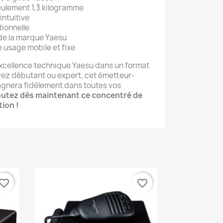
eulement 1,3 kilogramme
intuitive
tionnelle
 de la marque Yaesu
usage mobile et fixe
excellence technique Yaesu dans un format
yez débutant ou expert, cet émetteur-
gnera fidèlement dans toutes vos
outez dès maintenant ce concentré de
tion !
vorite_border
favorite_border