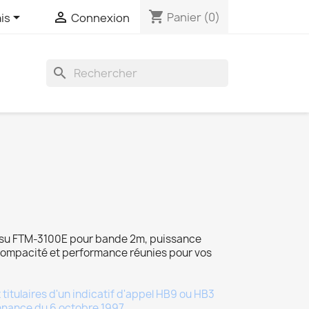
shopping_cart


Panier
(0)
is
Connexion
search
su FTM-3100E pour bande 2m, puissance
mpacité et performance réunies pour vos
titulaires d'un indicatif d'appel HB9 ou HB3
donnance du 6 octobre 1997.