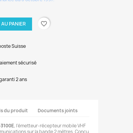
favorite_border
 AU PANIER
poste Suisse
paiement sécurisé
garanti 2 ans
ls du produit
Documents joints
-3100E
, l'émetteur-récepteur mobile VHF
mmunications sur la bande 2 mètres. Conçu