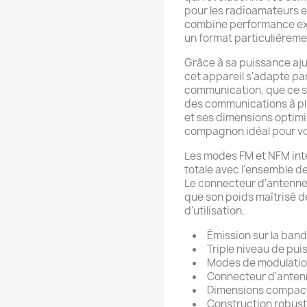
pour les radioamateurs 
combine performance exce
un format particulièrem
Grâce à sa puissance aju
cet appareil s'adapte pa
communication, que ce so
des communications à pl
et ses dimensions optimis
compagnon idéal pour vos
Les modes FM et NFM int
totale avec l'ensemble d
Le connecteur d'antenne P
que son poids maîtrisé de
d'utilisation.
Émission sur la ban
Triple niveau de p
Modes de modulatio
Connecteur d'antenn
Dimensions compacte
Construction robust