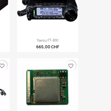
Aperçu rapide

Yaesu FT-891
665,00 CHF
vorite_border
favorite_border