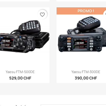
PROMO !
favorite_border
fa
Aperçu rapide
Aperçu rapide


Yaesu FTM-500DE
Yaesu FTM-300DE
529,00 CHF
390,00 CHF