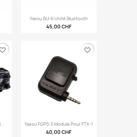
Aperçu rapide

Yaesu BU-6 Unité Bluetooth
45,00 CHF
vorite_border
favorite_border
Aperçu rapide

...
Yaesu FGPS-5 Module Pour FTX-1
40,00 CHF