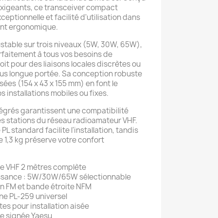
exigeants, ce transceiver compact
ptionnelle et facilité d'utilisation dans
ent ergonomique.
stable sur trois niveaux (5W, 30W, 65W),
rfaitement à tous vos besoins de
it pour des liaisons locales discrètes ou
us longue portée. Sa conception robuste
ées (154 x 43 x 155 mm) en font le
 installations mobiles ou fixes.
égrés garantissent une compatibilité
es stations du réseau radioamateur VHF.
L standard facilite l'installation, tandis
 1,3 kg préserve votre confort
de VHF 2 mètres complète
uissance : 5W/30W/65W sélectionnable
n FM et bande étroite NFM
e PL-259 universel
s pour installation aisée
e signée Yaesu