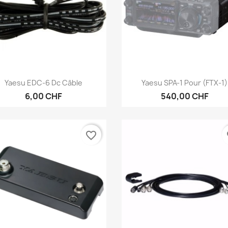
Aperçu rapide
Aperçu rapide


Yaesu EDC-6 Dc Câble
Yaesu SPA-1 Pour (FTX-1)
6,00 CHF
540,00 CHF
favorite_border
fa