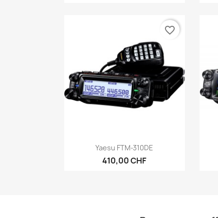
favorite_border
Aperçu rapide

Yaesu FTM-310DE
410,00 CHF