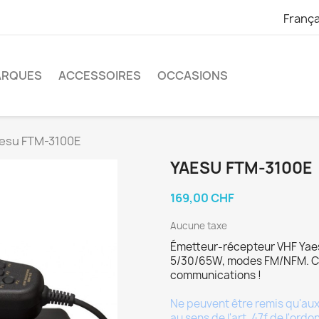
França
ARQUES
ACCESSOIRES
OCCASIONS
esu FTM-3100E
YAESU FTM-3100E
169,00 CHF
Aucune taxe
Émetteur-récepteur VHF Yae
5/30/65W, modes FM/NFM. Co
communications !
Ne peuvent être remis qu'aux 
au sens de l'art. 47f de l'or