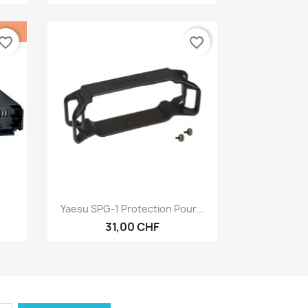
vorite_border
favorite_border
Aperçu rapide

Yaesu SPG-1 Protection Pour...
31,00 CHF