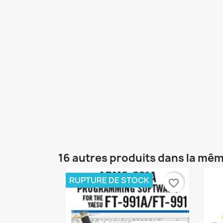
16 autres produits dans la mêm
RUPTURE DE STOCK
favorite_border