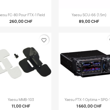
Aperçu rapide
Aperçu rapide


aesu FC-80 Pour FTX-1 Field
Yaesu SCU-66 (1.5m)
260,00 CHF
89,00 CHF
favorite_border
fa
Aperçu rapide
Aperçu rapide


Yaesu MMB-103
Yaesu FTX-1 Optima + SPG-1
11,00 CHF
1 660,00 CHF