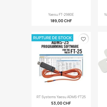
Aperçu rapide

Yaesu FT-2980E
Y
189,00 CHF
RUPTURE DE STOCK
favorite_border
Aperçu rapide

RT Systems Yaesu ADMS-FT25
53,00 CHF