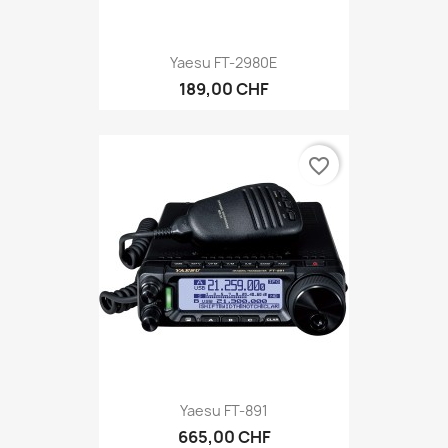
Yaesu FT-2980E
189,00 CHF
favorite_border
Yaesu FT-891
665,00 CHF