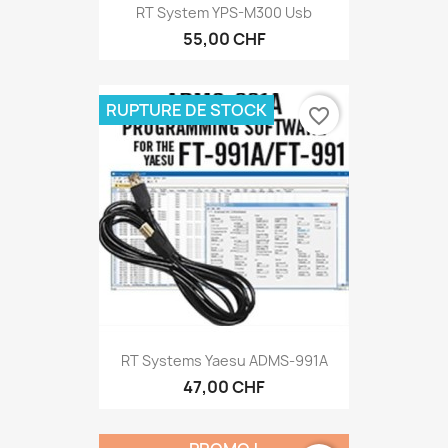
RT System YPS-M300 Usb
55,00 CHF
RUPTURE DE STOCK
favorite_border
RT Systems Yaesu ADMS-991A
47,00 CHF