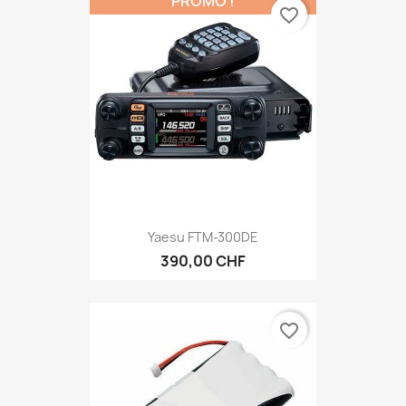
PROMO !
favorite_border
Yaesu FTM-300DE
390,00 CHF
favorite_border