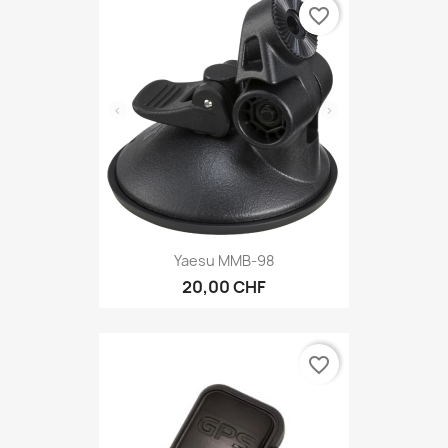
favorite_border
Yaesu MMB-98
20,00 CHF
favorite_border