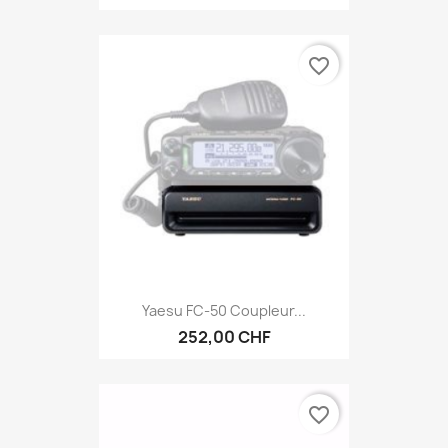
favorite_border
Yaesu FC-50 Coupleur...
252,00 CHF
favorite_border