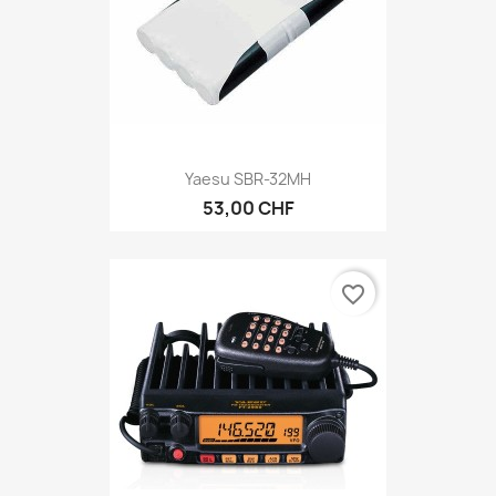
Yaesu SBR-32MH
53,00 CHF
favorite_border