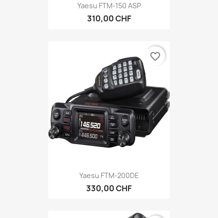
Yaesu FTM-150 ASP
310,00 CHF
favorite_border
Yaesu FTM-200DE
330,00 CHF