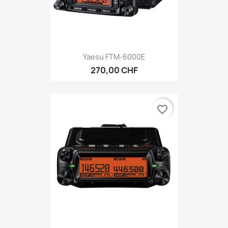
Yaesu FTM-6000E
270,00 CHF
favorite_border