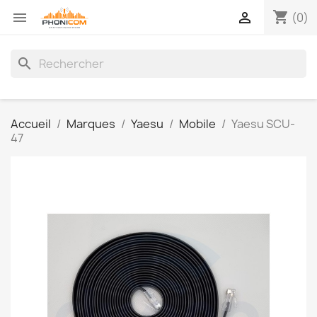
shopping_cart


(0)
search
Accueil
Marques
Yaesu
Mobile
Yaesu SCU-
47