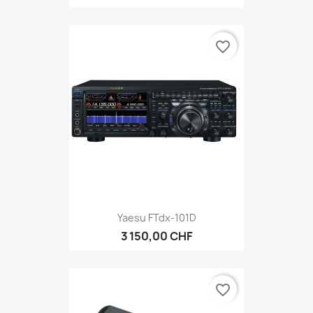
favorite_border
Yaesu FTdx-101D
3 150,00 CHF
favorite_border