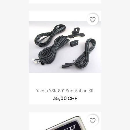
favorite_border
Yaesu YSK-891 Separation Kit
35,00 CHF
favorite_border