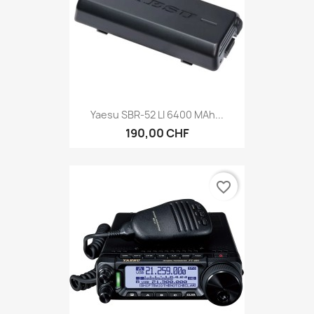
Yaesu SBR-52 LI 6400 MAh...
190,00 CHF
favorite_border