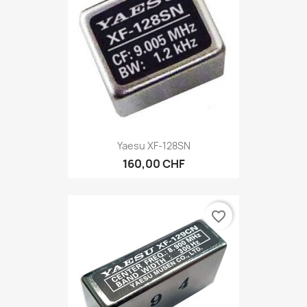
Yaesu XF-128SN
160,00 CHF
favorite_border