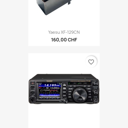
Yaesu XF-129CN
160,00 CHF
favorite_border