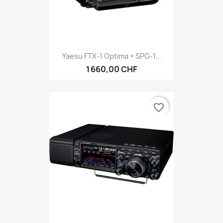
Yaesu FTX-1 Optima + SPG-1...
1 660,00 CHF
favorite_border