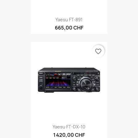
Yaesu FT-891
665,00 CHF
favorite_border
Yaesu FT-DX-10
1 420,00 CHF