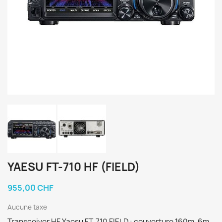
YAESU FT-710 HF (FIELD)
955,00 CHF
Aucune taxe
Transceiver HF Yaesu FT-710 FIELD : couverture 160m-6m,