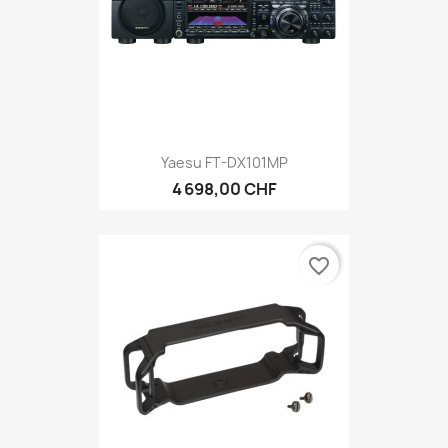
Yaesu FT-DX101MP
4 698,00 CHF
favorite_border