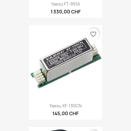
Yaesu FT-991A
1 330,00 CHF
favorite_border
Yaesu XF-130CN
145,00 CHF