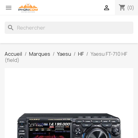
shopping_cart


(0)
search
Accueil
Marques
Yaesu
HF
Yaesu FT-710 HF
(field)