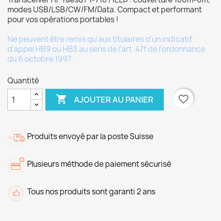
modes USB/LSB/CW/FM/Data. Compact et performant
pour vos opérations portables !
Ne peuvent être remis qu'aux titulaires d'un indicatif
d'appel HB9 ou HB3 au sens de l'art. 47f de l'ordonnance
du 6 octobre 1997.
Quantité

favorite_border
AJOUTER AU PANIER
Produits envoyé par la poste Suisse
Plusieurs méthode de paiement sécurisé
Tous nos produits sont garanti 2 ans