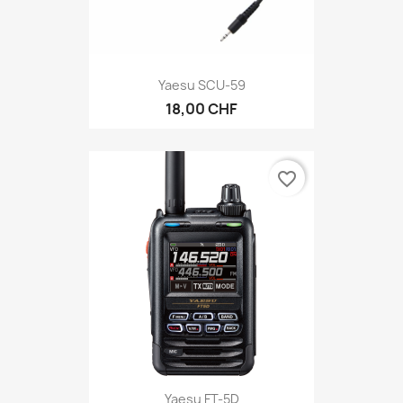
Yaesu SCU-59
18,00 CHF
favorite_border
Yaesu FT-5D