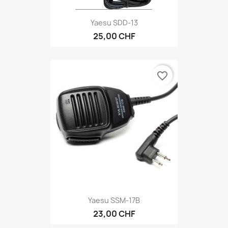
Yaesu SDD-13
25,00 CHF
favorite_border
Yaesu SSM-17B
23,00 CHF