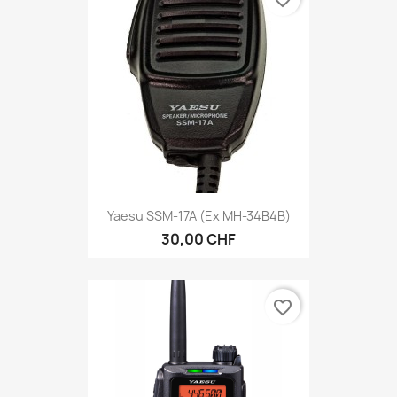
Yaesu SSM-17A (ex MH-34B4B)
30,00 CHF
favorite_border