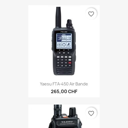
favorite_border
Yaesu FTA-450 Air Bande
265,00 CHF
favorite_border