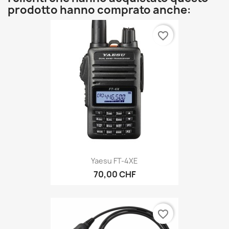
prodotto hanno comprato anche:
favorite_border
Yaesu FT-4XE
70,00 CHF
favorite_border