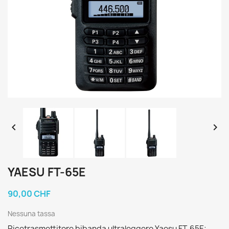


YAESU FT-65E
90,00 CHF
Nessuna tassa
Ricetrasmettitore bibanda ultraleggero Yaesu FT-65E: