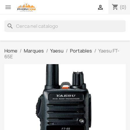
shopping_cart


(0)
search
Home
Marques
Yaesu
Portables
Yaesu FT-
65E