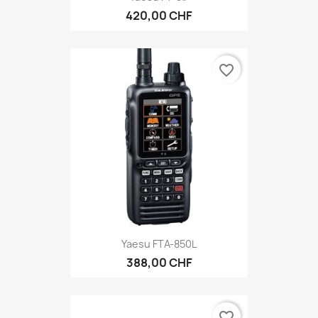
420,00 CHF
favorite_border
Yaesu FTA-850L
388,00 CHF
favorite_border