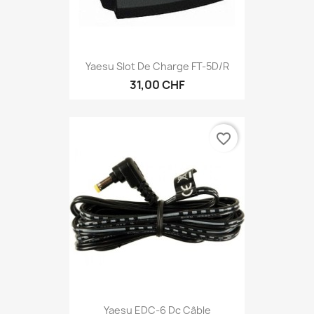
Yaesu Slot De Charge FT-5D/R
31,00 CHF
favorite_border
Yaesu EDC-6 Dc Câble