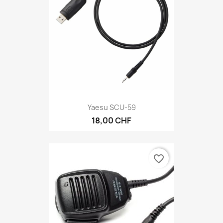
Yaesu SCU-59
18,00 CHF
favorite_border