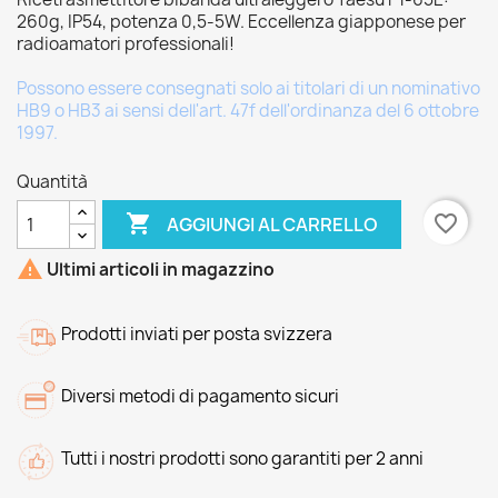
260g, IP54, potenza 0,5-5W. Eccellenza giapponese per
radioamatori professionali!
Possono essere consegnati solo ai titolari di un nominativo
HB9 o HB3 ai sensi dell'art. 47f dell'ordinanza del 6 ottobre
1997.
Quantità

favorite_border
AGGIUNGI AL CARRELLO

Ultimi articoli in magazzino
Prodotti inviati per posta svizzera
Diversi metodi di pagamento sicuri
Tutti i nostri prodotti sono garantiti per 2 anni