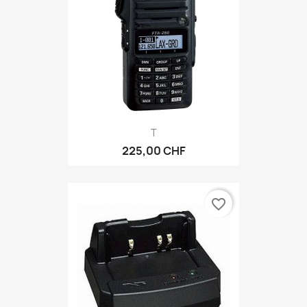
T
225,00 CHF
favorite_border