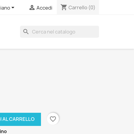
shopping_cart


Carrello
(0)
liano
Accedi
search
favorite_border
I AL CARRELLO
zino