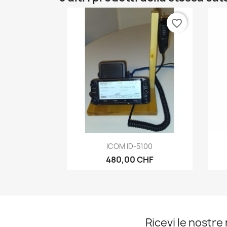
favorite_border
Anteprima

ICOM ID-5100
480,00 CHF
Ricevi le nostre 