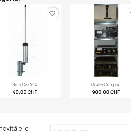
favorite_border
fa
Anteprima
Anteprima


Sirio CX-440
Drake Complet
40,00 CHF
900,00 CHF
novità e le