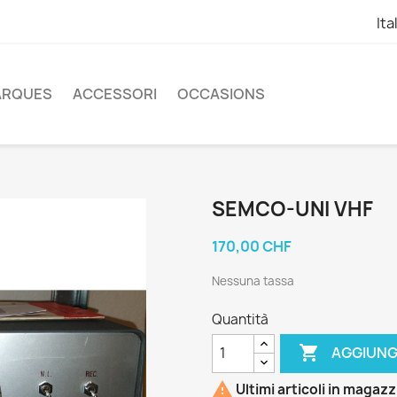
Ita
ARQUES
ACCESSORI
OCCASIONS
SEMCO-UNI VHF
170,00 CHF
Nessuna tassa
Quantità

AGGIUNG

Ultimi articoli in magaz