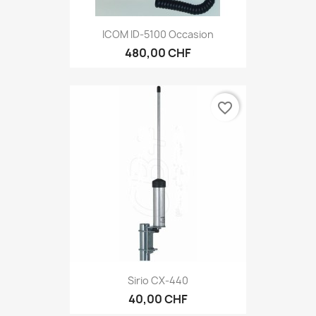
ICOM ID-5100 Occasion
480,00 CHF
favorite_border
Sirio CX-440
40,00 CHF