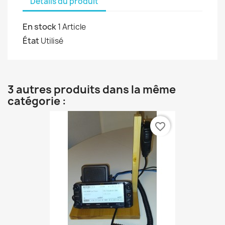
Détails du produit
En stock
1 Article
État
Utilisé
3 autres produits dans la même
catégorie :
favorite_border