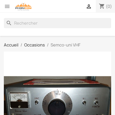
shopping_cart


(0)
search
Accueil
Occasions
Semco-uni VHF