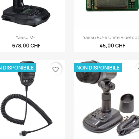
Anteprima
Anteprima


Yaesu M-1
Yaesu BU-6 Unité Bluetoo
678,00 CHF
45,00 CHF
 DISPONIBILE
NON DISPONIBILE
favorite_border
fa