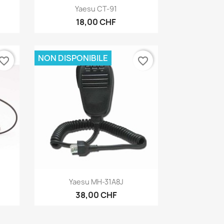
Anteprima

Yaesu CT-91
18,00 CHF
NON DISPONIBILE
vorite_border
favorite_border
Anteprima

Yaesu MH-31A8J
38,00 CHF