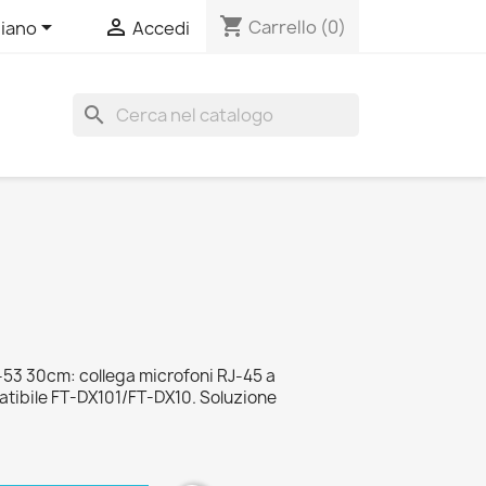
shopping_cart


Carrello
(0)
liano
Accedi
search
3 30cm: collega microfoni RJ-45 a
patibile FT-DX101/FT-DX10. Soluzione