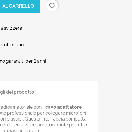
favorite_border
I AL CARRELLO
ta svizzera
mento sicuri
ono garantiti per 2 anni
gli del prodotto
radioamatoriale con il
cavo adattatore
ione professionale per collegare microfoni
tori classici. Questa interfaccia compatta
ienza operativa creando un ponte perfetto
di apparecchiature.