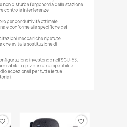
 non disturba l'ergonomia della stazione
e contro le interferenze
oro per conduttività ottimale
nale conforme alle specifiche del
ecitazioni meccaniche ripetute
che evita la sostituzione di
configurazione investendo nell'SCU-53.
ensabile ti garantisce compatibilità
dio eccezionali per tutte le tue
riali.
vorite_border
favorite_border