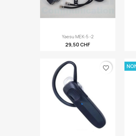
Anteprima

Yaesu MEK-5 -2
29,50 CHF
NON
favorite_border