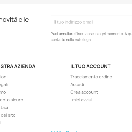
novità e le
Puoi annullare l'iscrizione in ogni momento. A qu
contatto nelle note legali.
OSTRA AZIENDA
IL TUO ACCOUNT
ioni
Tracciamento ordine
gali
Accedi
amo
Crea account
ento sicuro
I miei avvisi
taci
del sito
i