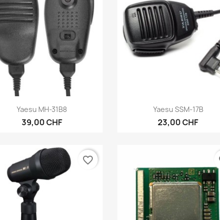
Anteprima
Anteprima


Yaesu MH-31B8
Yaesu SSM-17B
39,00 CHF
23,00 CHF
favorite_border
fa