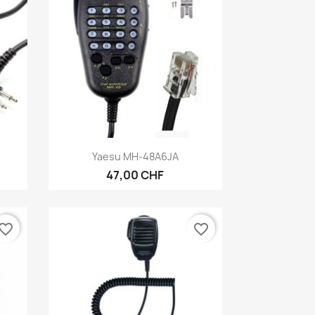
Anteprima

Yaesu MH-48A6JA
47,00 CHF
vorite_border
favorite_border