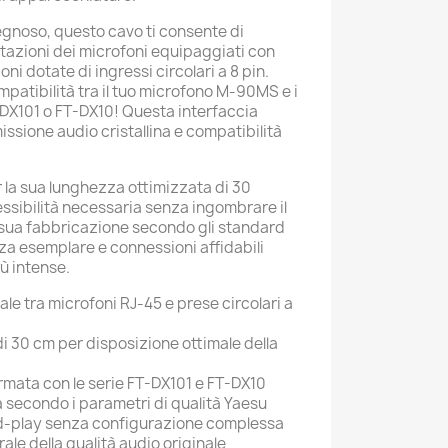
egnoso, questo cavo ti consente di
stazioni dei microfoni equipaggiati con
ni dotate di ingressi circolari a 8 pin.
ompatibilità tra il tuo microfono M-90MS e i
T-DX101 o FT-DX10! Questa interfaccia
ssione audio cristallina e compatibilità
r la sua lunghezza ottimizzata di 30
lessibilità necessaria senza ingombrare il
 sua fabbricazione secondo gli standard
a esemplare e connessioni affidabili
iù intense.
ale tra microfoni RJ-45 e prese circolari a
i 30 cm per disposizione ottimale della
rmata con le serie FT-DX101 e FT-DX10
 secondo i parametri di qualità Yaesu
d-play senza configurazione complessa
ale della qualità audio originale