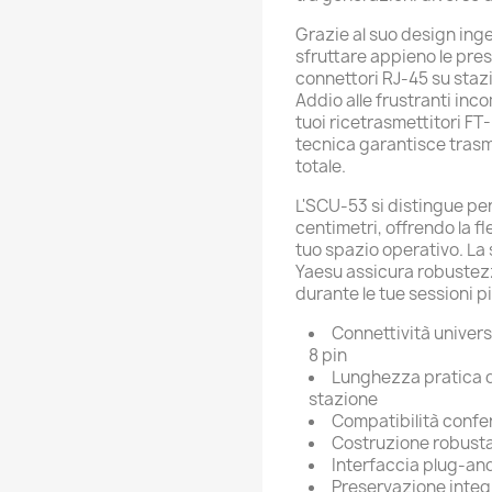
Grazie al suo design ing
sfruttare appieno le pre
connettori RJ-45 su stazio
Addio alle frustranti inc
tuoi ricetrasmettitori F
tecnica garantisce trasmi
totale.
L'SCU-53 si distingue pe
centimetri, offrendo la f
tuo spazio operativo. La
Yaesu assicura robustezz
durante le tue sessioni p
Connettività univers
8 pin
Lunghezza pratica d
stazione
Compatibilità confe
Costruzione robusta
Interfaccia plug-an
Preservazione integr