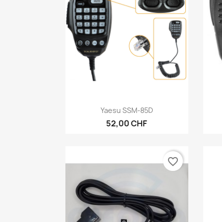
Anteprima

Yaesu SSM-85D
52,00 CHF
favorite_border