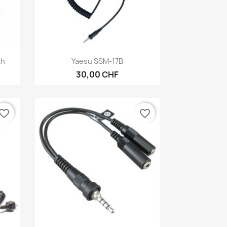
Anteprima

th
Yaesu SSM-17B
30,00 CHF
vorite_border
favorite_border