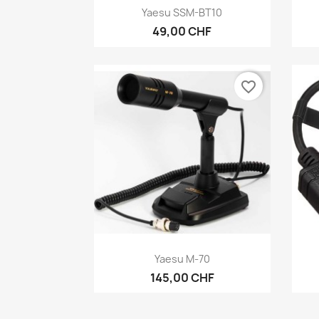
Anteprima

Yaesu SSM-BT10
49,00 CHF
favorite_border
Anteprima

Yaesu M-70
145,00 CHF