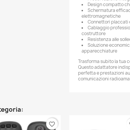
Design compatto che
Schermatura efficac
elettromagnetiche
Connettori placcati 
Cablaggio professio
costruttore
Resistenza alle soll
Soluzione economica 
apparecchiature
Trasforma subito la tua 
Questo adattatore indisp
perfetta e prestazioni au
comunicazioni radioamato
ategoria:
favorite_border
fa