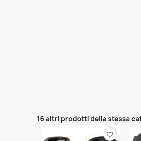
16 altri prodotti della stessa c
favorite_border