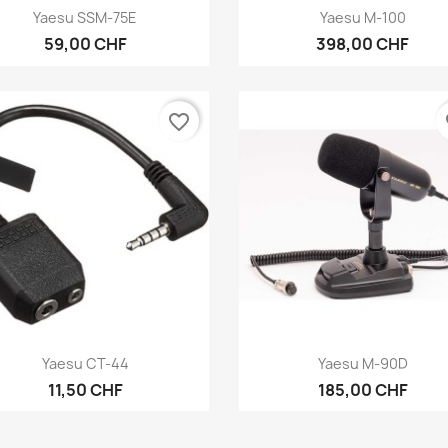
Anteprima
Anteprima


Yaesu SSM-75E
Yaesu M-100
59,00 CHF
398,00 CHF
favorite_border
fa
Anteprima
Anteprima


Yaesu CT-44
Yaesu M-90D
11,50 CHF
185,00 CHF