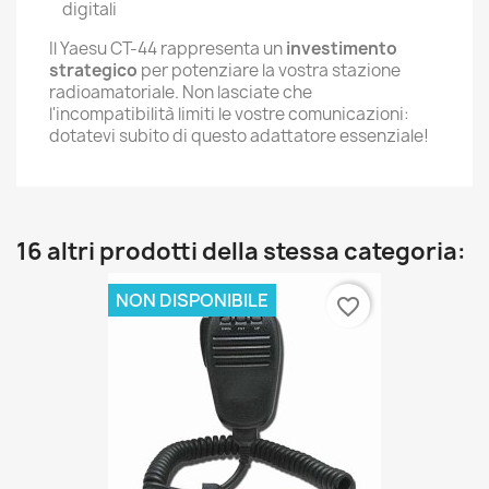
digitali
Il Yaesu CT-44 rappresenta un
investimento
strategico
per potenziare la vostra stazione
radioamatoriale. Non lasciate che
l'incompatibilità limiti le vostre comunicazioni:
dotatevi subito di questo adattatore essenziale!
16 altri prodotti della stessa categoria:
NON DISPONIBILE
favorite_border