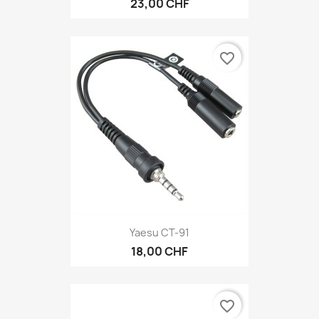
23,00 CHF
favorite_border
Yaesu CT-91
18,00 CHF
favorite_border