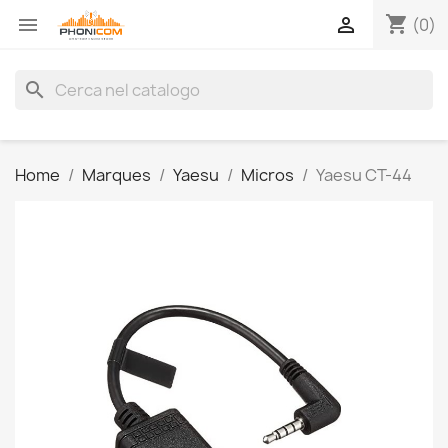
shopping_cart


(0)
search
Home
Marques
Yaesu
Micros
Yaesu CT-44