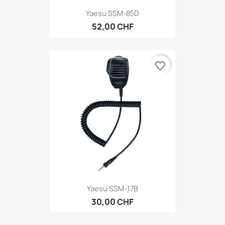
Yaesu SSM-85D
52,00 CHF
favorite_border
Yaesu SSM-17B
30,00 CHF