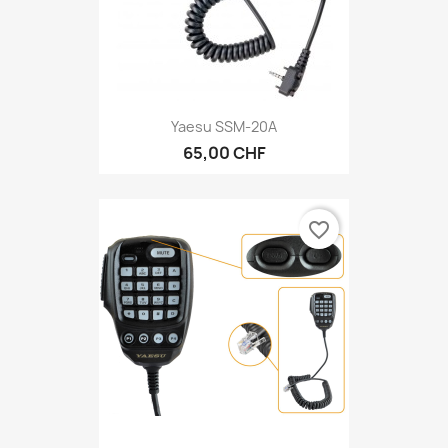
Yaesu SSM-20A
65,00 CHF
favorite_border