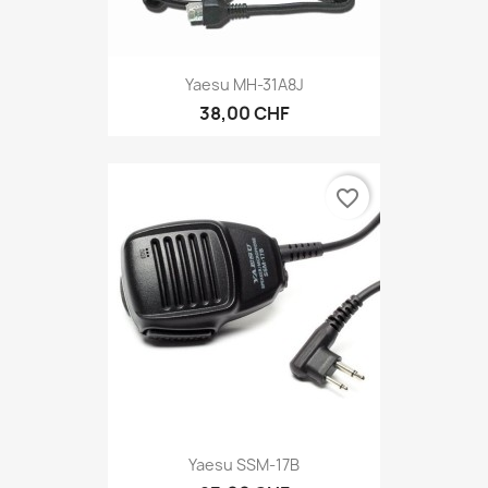
Yaesu MH-31A8J
38,00 CHF
favorite_border
Yaesu SSM-17B