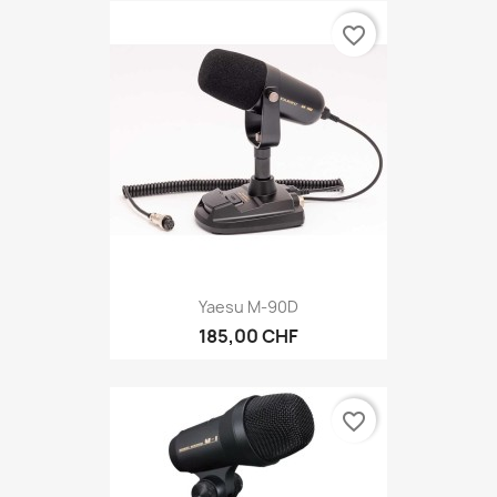
favorite_border
Yaesu M-90D
185,00 CHF
favorite_border