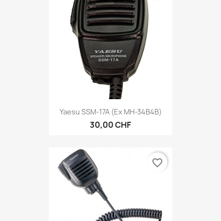
Yaesu SSM-17A (ex MH-34B4B)
30,00 CHF
favorite_border