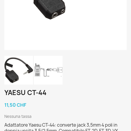
YAESU CT-44
11,50 CHF
Nessuna tassa
Adattatore Yaesu CT-44: converte jack 3,5mm 4 poli in
doppia uscita 3,5/2,5mm. Compatibile FT-2D, FT-3D, VX-