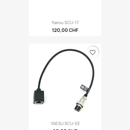
Yaesu SCU-17
120,00 CHF
favorite_border
YAESU SCU-53