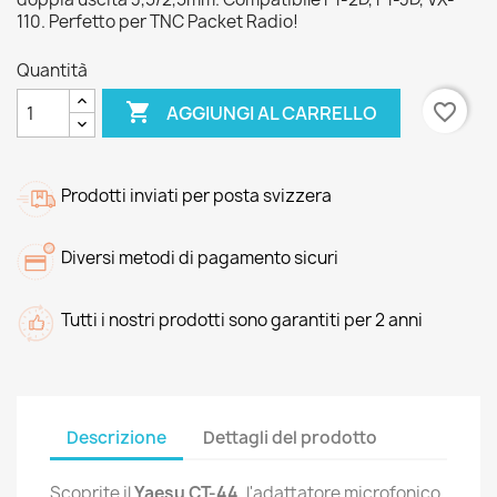
110. Perfetto per TNC Packet Radio!
Quantità

favorite_border
AGGIUNGI AL CARRELLO
Prodotti inviati per posta svizzera
Diversi metodi di pagamento sicuri
Tutti i nostri prodotti sono garantiti per 2 anni
Descrizione
Dettagli del prodotto
Scoprite il
Yaesu CT-44
, l'adattatore microfonico