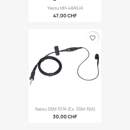
Yaesu MH-48A6JA
47,00 CHF
favorite_border
Yaesu SSM-517A (ex. SSM-55A)
30,00 CHF