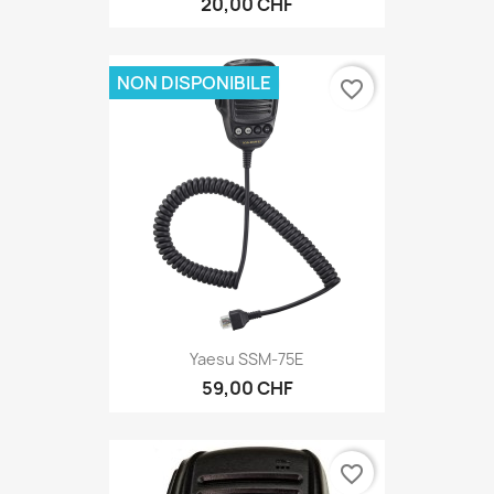
20,00 CHF
NON DISPONIBILE
favorite_border
Yaesu SSM-75E
59,00 CHF
favorite_border