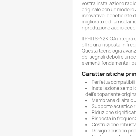
vostra installazione radi
originale con un modello 
innovativo, beneficiate 
migliorato e di un isola
riproduzione audio eccez
Il PHITS-Y2K.GA integra 
offre una risposta in fre
Questa tecnologia avanza
dei segnali deboli e un'ec
elementi fondamentali p
Caratteristiche prin
Perfetta compatibil
Installazione sempli
dell'altoparlante origin
Membrana di alta qu
Supporto acustico r
Riduzione significat
Risposta in frequen
Costruzione robust
Design acustico pr