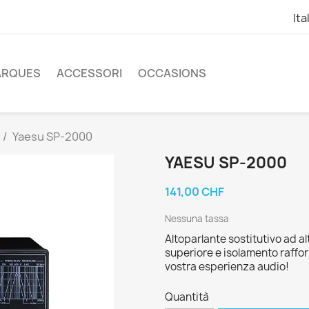
Ita
ARQUES
ACCESSORI
OCCASIONS
Yaesu SP-2000
YAESU SP-2000
141,00 CHF
Nessuna tassa
Altoparlante sostitutivo ad 
superiore e isolamento raffo
vostra esperienza audio!
Quantità