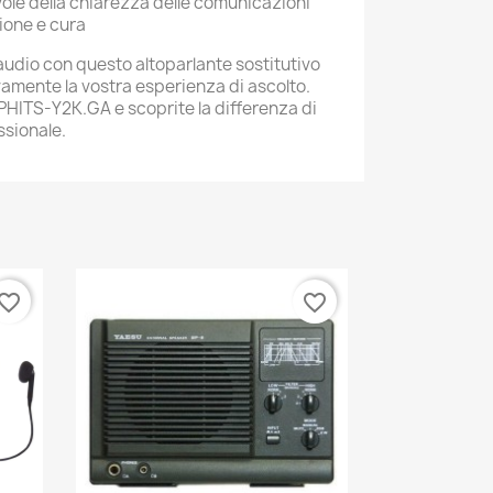
ole della chiarezza delle comunicazioni
ione e cura
 audio con questo altoparlante sostitutivo
vamente la vostra esperienza di ascolto.
 PHITS-Y2K.GA e scoprite la differenza di
ssionale.
vorite_border
favorite_border