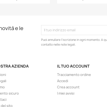
novità e le
Puoi annullare l'iscrizione in ogni momento. A qu
contatto nelle note legali.
OSTRA AZIENDA
IL TUO ACCOUNT
ioni
Tracciamento ordine
gali
Accedi
amo
Crea account
ento sicuro
I miei avvisi
taci
del sito