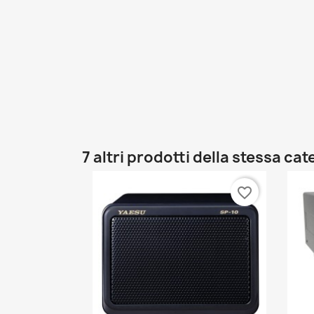
7 altri prodotti della stessa cat
favorite_border