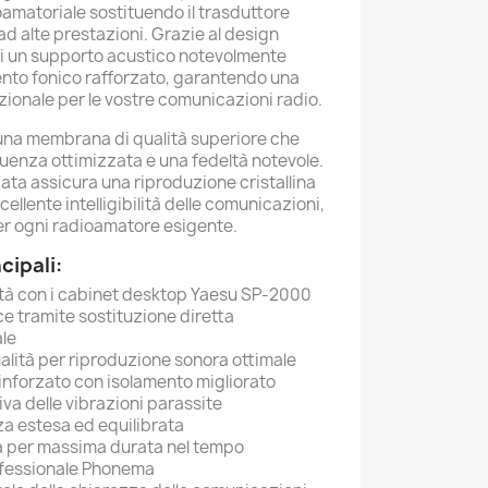
oamatoriale sostituendo il trasduttore
ad alte prestazioni. Grazie al design
di un supporto acustico notevolmente
mento fonico rafforzato, garantendo una
ionale per le vostre comunicazioni radio.
una membrana di qualità superiore che
quenza ottimizzata e una fedeltà notevole.
ta assicura una riproduzione cristallina
cellente intelligibilità delle comunicazioni,
er ogni radioamatore esigente.
cipali:
ità con i cabinet desktop Yaesu SP-2000
ce tramite sostituzione diretta
ale
alità per riproduzione sonora ottimale
inforzato con isolamento migliorato
iva delle vibrazioni parassite
za estesa ed equilibrata
a per massima durata nel tempo
ofessionale Phonema