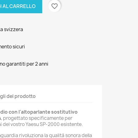
favorite_border
I AL CARRELLO
ta svizzera
mento sicuri
ono garantiti per 2 anni
gli del prodotto
dio con l'altoparlante sostitutivo
A
, progettato specificamente per
ni del vostro Yaesu SP-2000 esistente.
guardia rivoluziona la qualità sonora della