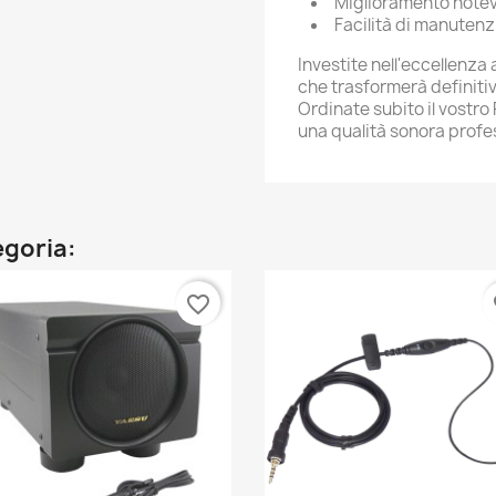
Miglioramento notev
Facilità di manutenz
Investite nell'eccellenza
che trasformerà definiti
Ordinate subito il vostro
una qualità sonora profe
egoria:
favorite_border
fa