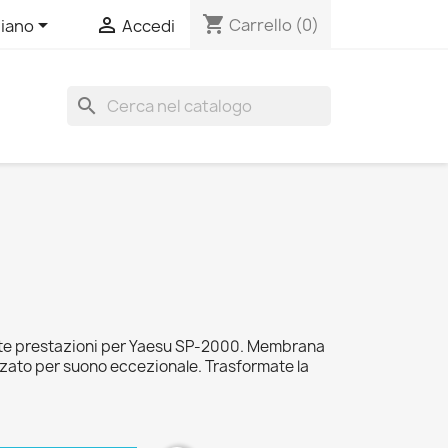
shopping_cart


Carrello
(0)
liano
Accedi
search
alte prestazioni per Yaesu SP-2000. Membrana
rzato per suono eccezionale. Trasformate la