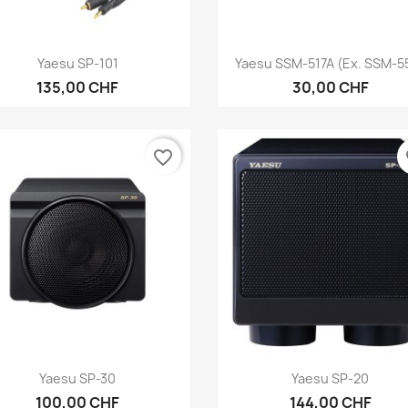
Anteprima
Anteprima


Yaesu SP-101
Yaesu SSM-517A (ex. SSM-5
135,00 CHF
30,00 CHF
favorite_border
fa
Anteprima
Anteprima


Yaesu SP-30
Yaesu SP-20
100,00 CHF
144,00 CHF