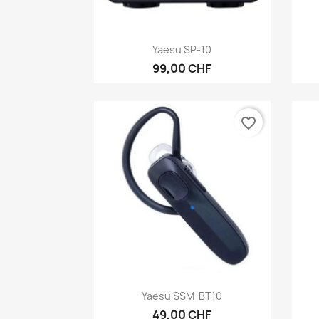
Anteprima

Yaesu SP-10
99,00 CHF
favorite_border
Anteprima

Yaesu SSM-BT10
49,00 CHF