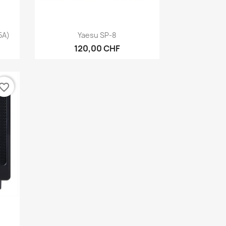
Anteprima

5A)
Yaesu SP-8
120,00 CHF
vorite_border