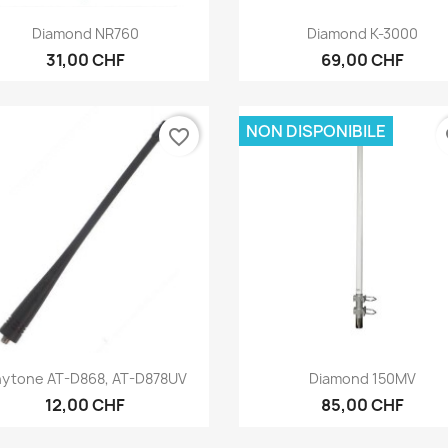
Anteprima
Anteprima


Diamond NR760
Diamond K-3000
31,00 CHF
69,00 CHF
NON DISPONIBILE
favorite_border
fa
Anteprima
Anteprima


ytone AT-D868, AT-D878UV
Diamond 150MV
12,00 CHF
85,00 CHF