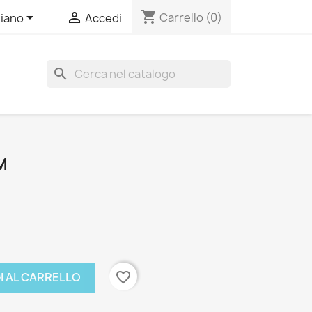
shopping_cart


Carrello
(0)
liano
Accedi
search
M
favorite_border
I AL CARRELLO