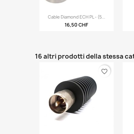
Anteprima

Cable Diamond ECH PL - (5...
16,50 CHF
16 altri prodotti della stessa c
favorite_border