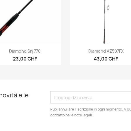
Anteprima
Anteprima


Diamond Srj 770
Diamond AZ507FX
23,00 CHF
43,00 CHF
novità e le
Puoi annullare l'iscrizione in ogni momento. A qu
contatto nelle note legali.