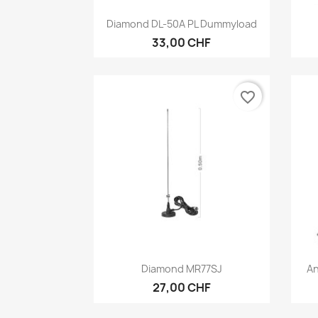
Anteprima

Diamond DL-50A PL Dummyload
33,00 CHF
favorite_border
Anteprima

Diamond MR77SJ
An
27,00 CHF