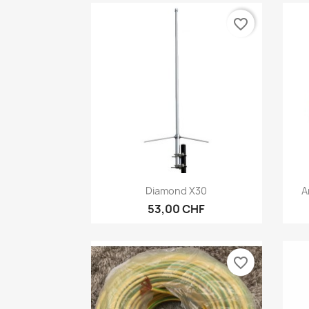
favorite_border
Anteprima

Diamond X30
A
53,00 CHF
favorite_border