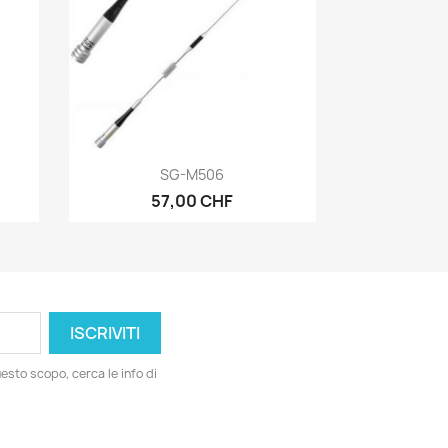
Anteprima

SG-M506
57,00 CHF
esto scopo, cerca le info di