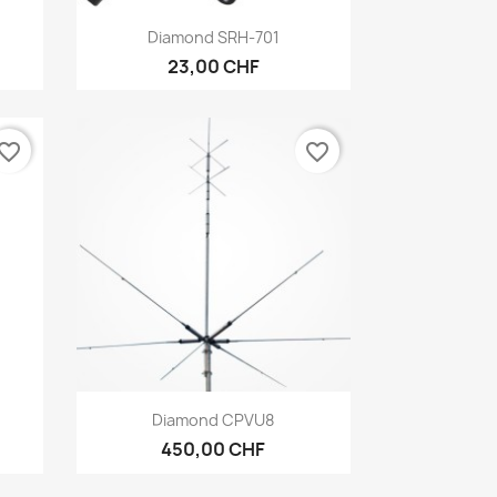
Anteprima

Diamond SRH-701
23,00 CHF
vorite_border
favorite_border
Anteprima

Diamond CPVU8
450,00 CHF