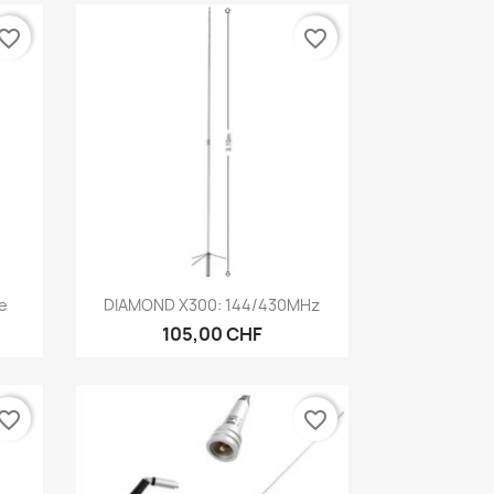
vorite_border
favorite_border
Anteprima

e
DIAMOND X300: 144/430MHz
105,00 CHF
vorite_border
favorite_border