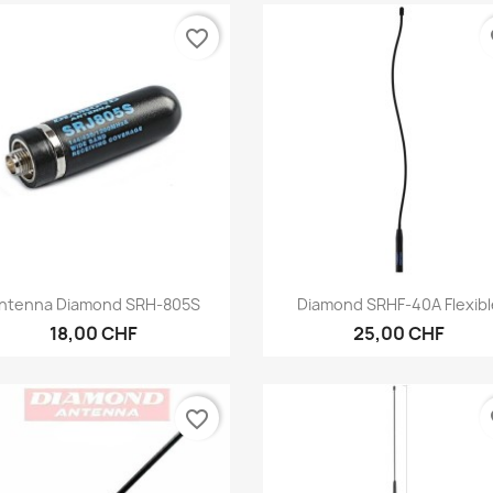
favorite_border
fa
Anteprima
Anteprima


ntenna Diamond SRH-805S
Diamond SRHF-40A Flexibl
18,00 CHF
25,00 CHF
favorite_border
fa