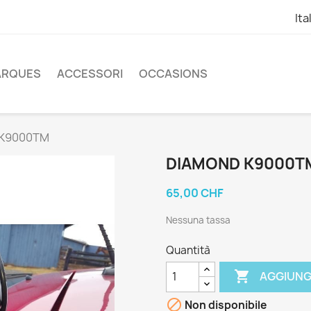
Ita
ARQUES
ACCESSORI
OCCASIONS
 K9000TM
DIAMOND K9000T
65,00 CHF
Nessuna tassa
Quantità

AGGIUNG

Non disponibile