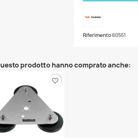
Riferimento
60551
o questo prodotto hanno comprato anche:
favorite_border