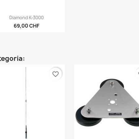
Anteprima

Diamond K-3000
69,00 CHF
ategoria:
favorite_border
fa