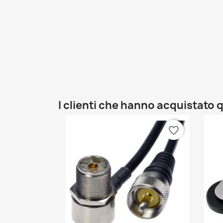
I clienti che hanno acquistat
favorite_border