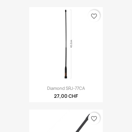
favorite_border
Diamond SRJ-77CA
27,00 CHF
favorite_border