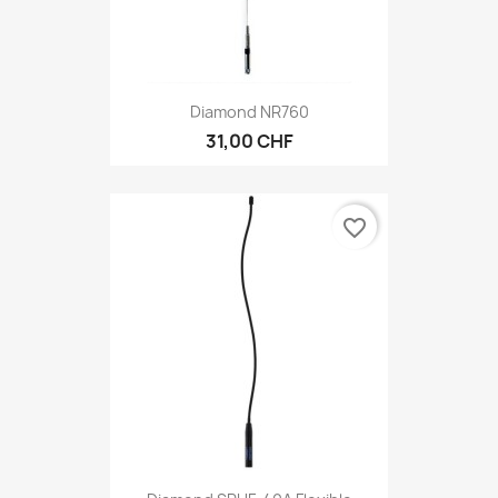
Diamond NR760
31,00 CHF
favorite_border