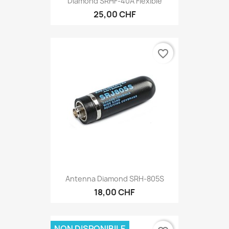
Diamond SRHF-40A Flexible
25,00 CHF
favorite_border
Antenna Diamond SRH-805S
18,00 CHF
NON DISPONIBILE