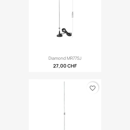
Diamond MR77SJ
27,00 CHF
favorite_border