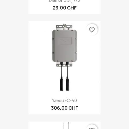
Diamond Srj 770
23,00 CHF
favorite_border
Yaesu FC-40
306,00 CHF