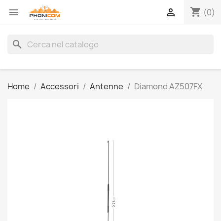
shopping_cart


(0)
search
Home
Accessori
Antenne
Diamond AZ507FX