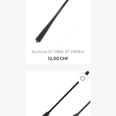
Anytone AT-D868, AT-D878UV
12,00 CHF
favorite_border