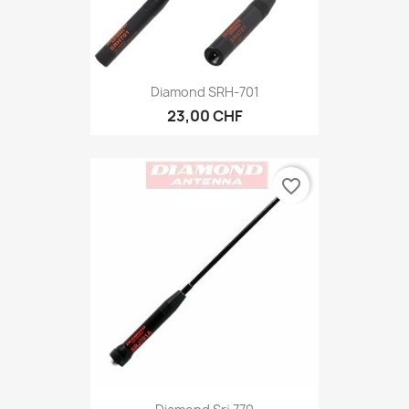
Diamond SRH-701
23,00 CHF
favorite_border