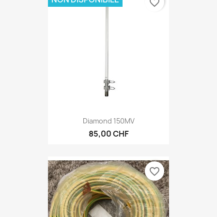
favorite_border
Diamond 150MV
85,00 CHF
favorite_border