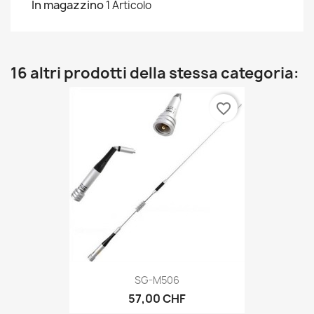
In magazzino
1 Articolo
16 altri prodotti della stessa categoria:
favorite_border
SG-M506
57,00 CHF