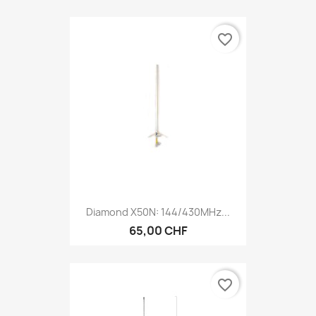
favorite_border
Diamond X50N: 144/430MHz...
65,00 CHF
favorite_border