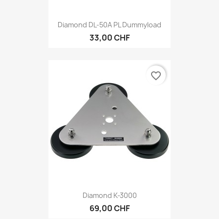
Diamond DL-50A PL Dummyload
33,00 CHF
favorite_border
Diamond K-3000
69,00 CHF