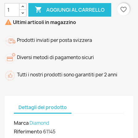

favorite_border
AGGIUNGI AL CARRELLO

Ultimi articoli in magazzino
Prodotti inviati per posta svizzera
Diversi metodi di pagamento sicuri
Tutti i nostri prodotti sono garantiti per 2 anni
Dettagli del prodotto
Marca
Diamond
Riferimento
61145