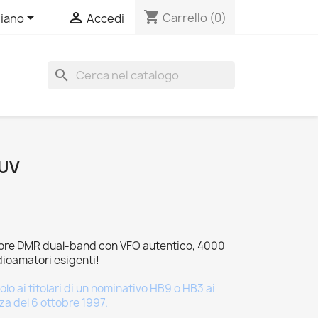
shopping_cart


Carrello
(0)
liano
Accedi
search
8UV
itore DMR dual-band con VFO autentico, 4000
adioamatori esigenti!
o ai titolari di un nominativo HB9 o HB3 ai
nza del 6 ottobre 1997.