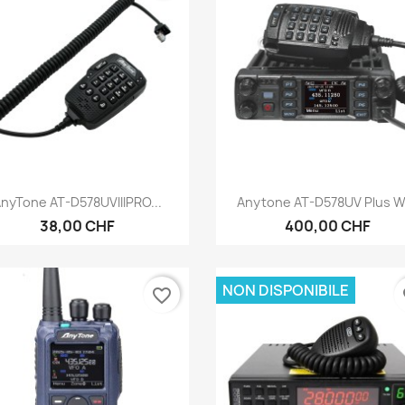
Anteprima
Anteprima


nyTone AT-D578UVIIIPRO...
Anytone AT-D578UV Plus W.
38,00 CHF
400,00 CHF
NON DISPONIBILE
favorite_border
fa