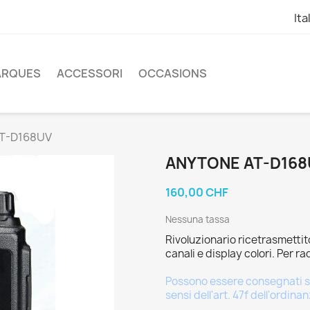
Ita
ARQUES
ACCESSORI
OCCASIONS
AT-D168UV
ANYTONE AT-D16
160,00 CHF
Nessuna tassa
Rivoluzionario ricetrasmett
canali e display colori. Per r
Possono essere consegnati sol
sensi dell'art. 47f dell'ordina