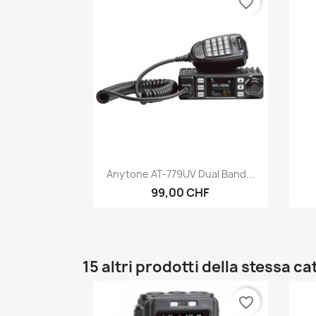
favorite_border
Anteprima

Anytone AT-779UV Dual Band...
99,00 CHF
15 altri prodotti della stessa ca
favorite_border