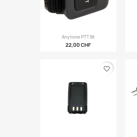
Anteprima

Anytone PTT Bt
22,00 CHF
favorite_border