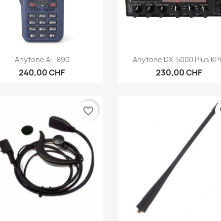
Anteprima
Anteprima


Anytone AT-890
Anytone DX-5000 Plus K
240,00 CHF
230,00 CHF
favorite_border
fa