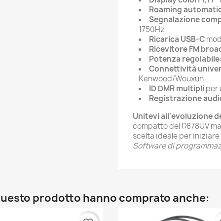
Roaming automati
Segnalazione comp
1750Hz
Ricarica USB-C
mode
Ricevitore FM broa
Potenza regolabile
Connettività univer
Kenwood/Wouxun
ID DMR multipli
per 
Registrazione audi
Unitevi all'evoluzione 
compatto del D878UV ma
scelta ideale per iniziar
Software di programmazio
o questo prodotto hanno comprato anche: