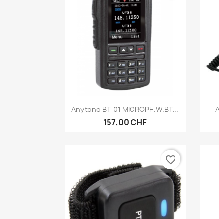
Anteprima

Anytone BT-01 MICROPH.W.BT...
A
157,00 CHF
favorite_border