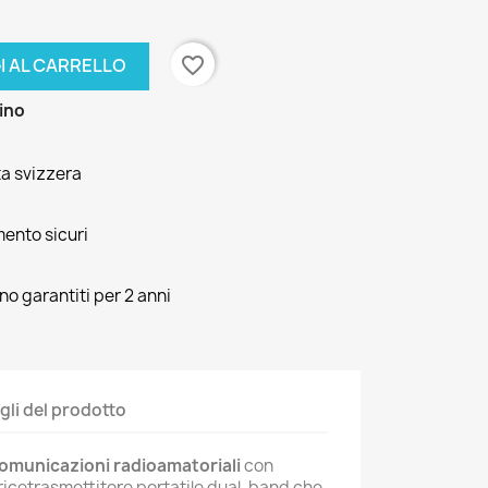
favorite_border
I AL CARRELLO
zino
ta svizzera
mento sicuri
ono garantiti per 2 anni
gli del prodotto
comunicazioni radioamatoriali
con
ricetrasmettitore portatile dual-band che