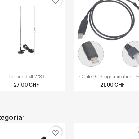
favorite_border
fa
Anteprima
Anteprima


Diamond MR77SJ
Câble De Programmation USB
27,00 CHF
21,00 CHF
tegoria:
favorite_border
fa