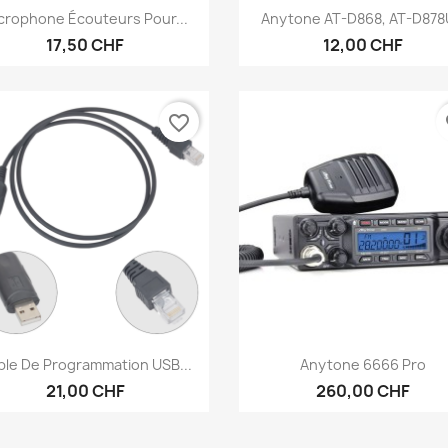
Anteprima
Anteprima


crophone Écouteurs Pour...
Anytone AT-D868, AT-D87
17,50 CHF
12,00 CHF
favorite_border
fa
Anteprima
Anteprima


ble De Programmation USB...
Anytone 6666 Pro
21,00 CHF
260,00 CHF