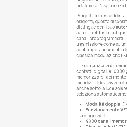
ridefinisce l'esperienza 
Progettato per soddisfar
esigenti, questo disposit
distingue per il suo
aute
auto-ripetitore configur
canali preprogrammati! 
trasmissione come su un 
contemporaneamente dei 
classica modulazione FM
Le sue
capacità di memo
contatti digitali e 10000
memorizzare facilmente l
mondiali. Il display a colo
anche sotto la luce solar
seleziona automaticamente
Modalità doppia:
DM
Funzionamento VFO
configurabile
4000 canali memor
Display colori 1,77"