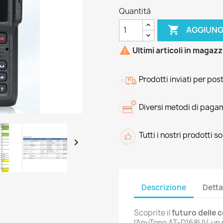
Quantità

AGGIUNG

Ultimi articoli in magaz
Prodotti inviati per pos
Diversi metodi di paga
Tutti i nostri prodotti s

Descrizione
Detta
Scoprite il
futuro delle 
l'AnyTone AT-D168UV, un 