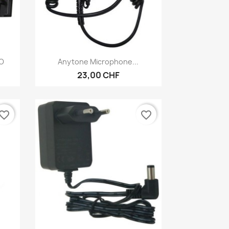
Anteprima

PO
Anytone Microphone...
23,00 CHF
vorite_border
favorite_border