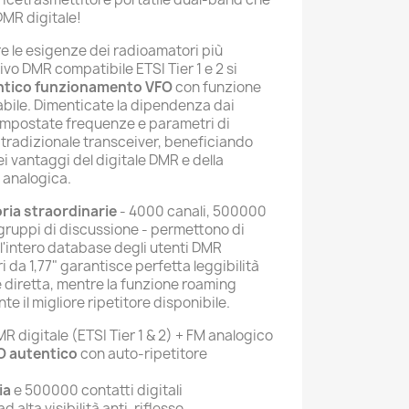
DMR digitale!
e le esigenze dei radioamatori più
ivo DMR compatibile ETSI Tier 1 e 2 si
ntico funzionamento VFO
con funzione
abile. Dimenticate la dipendenza dai
Impostate frequenze e parametri di
tradizionale transceiver, beneficiando
vantaggi del digitale DMR e della
 analogica.
ria straordinarie
- 4000 canali, 500000
 gruppi di discussione - permettono di
'intero database degli utenti DMR
ri da 1,77" garantisce perfetta leggibilità
e diretta, mentre la funzione roaming
 il migliore ripetitore disponibile.
R digitale (ETSI Tier 1 & 2) + FM analogico
 autentico
con auto-ripetitore
ia
e 500000 contatti digitali
ad alta visibilità anti-riflesso