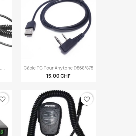
Anteprima

...
Câble PC Pour Anytone D868/878
15,00 CHF
vorite_border
favorite_border