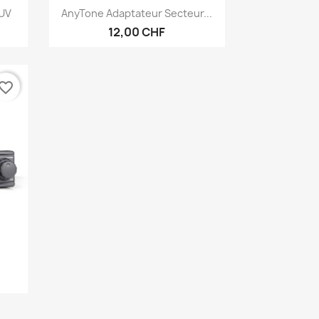
Anteprima

8UV
AnyTone Adaptateur Secteur...
12,00 CHF
vorite_border