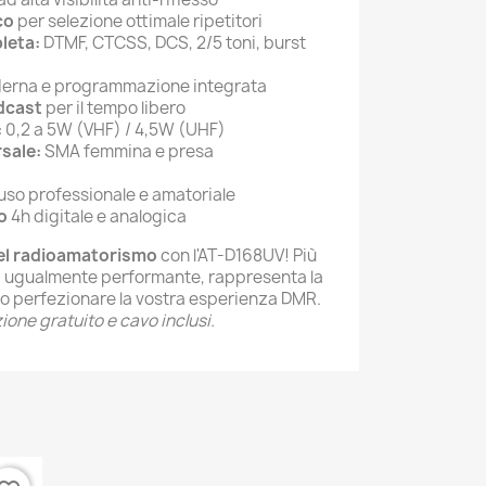
co
per selezione ottimale ripetitori
leta:
DTMF, CTCSS, DCS, 2/5 toni, burst
rna e programmazione integrata
dcast
per il tempo libero
:
0,2 a 5W (VHF) / 4,5W (UHF)
sale:
SMA femmina e presa
uso professionale e amatoriale
o
4h digitale e analogica
del radioamatorismo
con l'AT-D168UV! Più
 ugualmente performante, rappresenta la
e o perfezionare la vostra esperienza DMR.
ne gratuito e cavo inclusi.