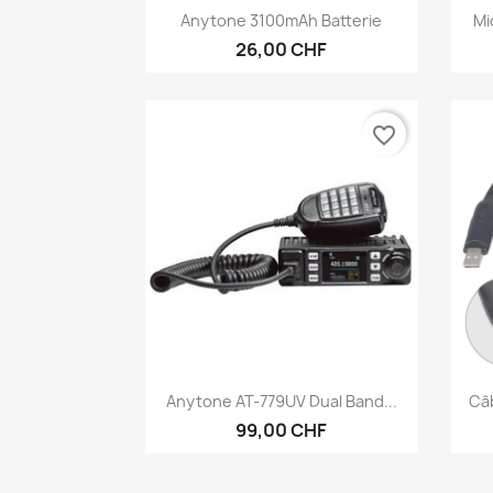
Anteprima

Anytone 3100mAh Batterie
Mi
26,00 CHF
favorite_border
Anteprima

Anytone AT-779UV Dual Band...
Câ
99,00 CHF