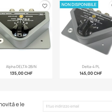
NON DISPONIBILE
favorite_border
fa
Anteprima
Anteprima


Alpha DELTA-2B/N
Delta-4 PL
135,00 CHF
145,00 CHF
novità e le