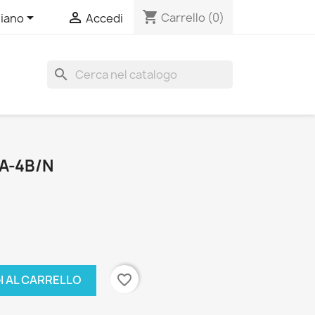
shopping_cart


Carrello
(0)
liano
Accedi
search
A-4B/N
favorite_border
I AL CARRELLO