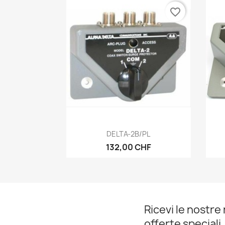
favorite_border
Anteprima

DELTA-2B/PL
132,00 CHF
Ricevi le nostre 
offerte speciali