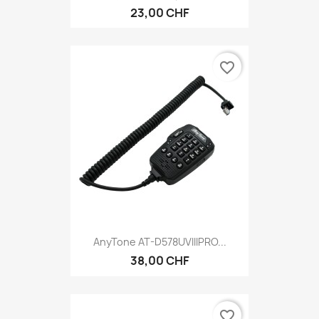
23,00 CHF
favorite_border
AnyTone AT-D578UVIIIPRO...
38,00 CHF
favorite_border