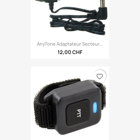
AnyTone Adaptateur Secteur...
12,00 CHF
favorite_border