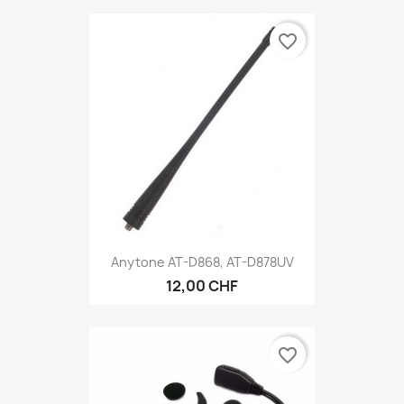
favorite_border
Anytone AT-D868, AT-D878UV
12,00 CHF
favorite_border