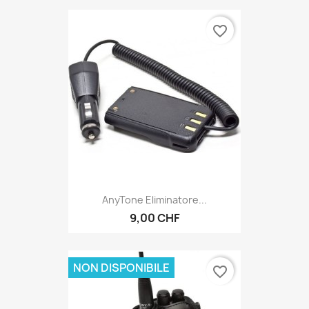
favorite_border
AnyTone Eliminatore...
9,00 CHF
NON DISPONIBILE
favorite_border