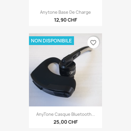
Anytone Base De Charge
12,90 CHF
NON DISPONIBILE
favorite_border
AnyTone Casque Bluetooth...
25,00 CHF