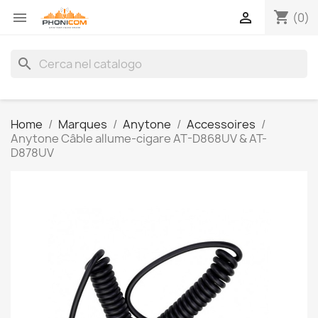
shopping_cart


(0)
search
Home
Marques
Anytone
Accessoires
Anytone Câble allume-cigare AT-D868UV & AT-
D878UV