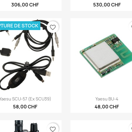
306,00 CHF
530,00 CHF
TURE DE STOCK
favorite_border
fa
Aperçu rapide
Aperçu rapide


Yaesu SCU-57 (ex SCU39)
Yaesu BU-4
58,00 CHF
48,00 CHF
favorite_border
fa