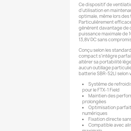
Ce dispositif de ventilat
d'utilisation en mainte
optimale, même lors des t
Particulièrement effica
génèrent davantage de ch
puissance maximale de 1
13,8V DC sans compromis s
Conçu selon les standard
compact s'intègre parfait
altérer sa portabilité lég
aucun outillage particuli
batterie SBR-52LI selon 
Système de refroid
pour le FTX-1 Field
Maintien des perfor
prolongées
Optimisation parfai
numériques
Fixation directe sa
Compatible avec ali
maximale