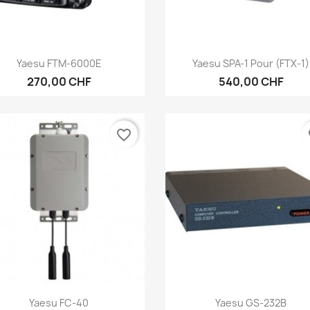
Aperçu rapide
Aperçu rapide


Yaesu FTM-6000E
Yaesu SPA-1 Pour (FTX-1)
270,00 CHF
540,00 CHF
favorite_border
fa
Aperçu rapide
Aperçu rapide


Yaesu FC-40
Yaesu GS-232B