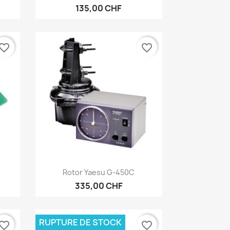
135,00 CHF
vorite_border
favorite_border
Aperçu rapide

Rotor Yaesu G-450C
335,00 CHF
RUPTURE DE STOCK
vorite_border
favorite_border