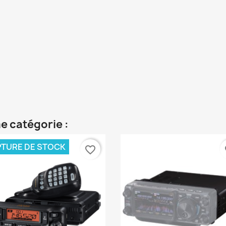
e catégorie :
TURE DE STOCK
favorite_border
fa