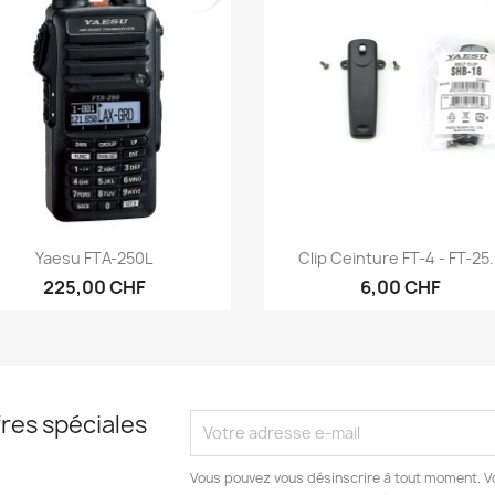
Aperçu rapide
Aperçu rapide


Yaesu FTA-250L
Clip Ceinture FT-4 - FT-25.
225,00 CHF
6,00 CHF
res spéciales
Vous pouvez vous désinscrire à tout moment. V