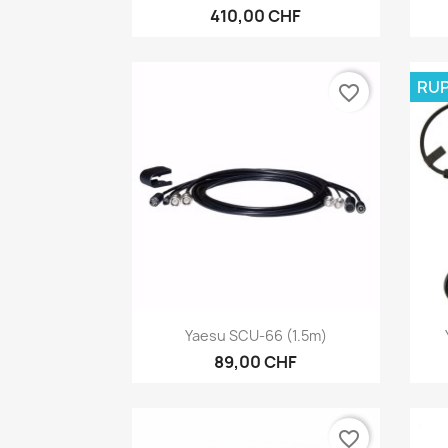
410,00 CHF
RUP
favorite_border
Aperçu rapide

Yaesu SCU-66 (1.5m)
89,00 CHF
favorite_border