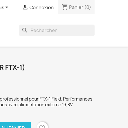
shopping_cart


Panier
(0)
is
Connexion
search
R FTX-1)
professionnel pour FTX-1 Field. Performances
es avec alimentation externe 13,8V.
favorite_border