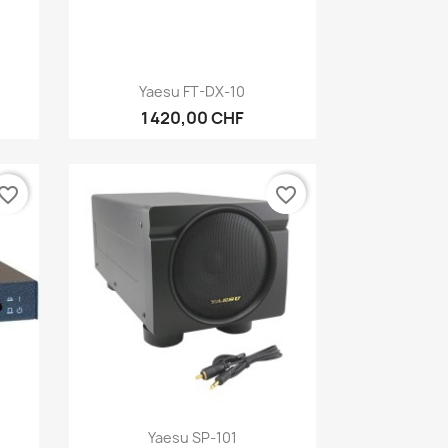
Aperçu rapide

Yaesu FT-DX-10
1 420,00 CHF
vorite_border
favorite_border
Aperçu rapide

Yaesu SP-101