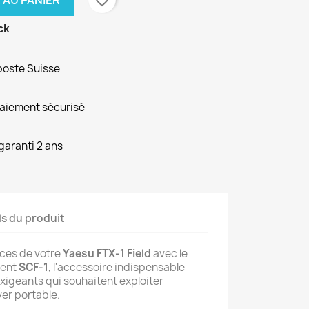
 AU PANIER
ck
poste Suisse
paiement sécurisé
garanti 2 ans
ls du produit
ces de votre
Yaesu FTX-1 Field
avec le
ment
SCF-1
, l'accessoire indispensable
xigeants qui souhaitent exploiter
ver portable.