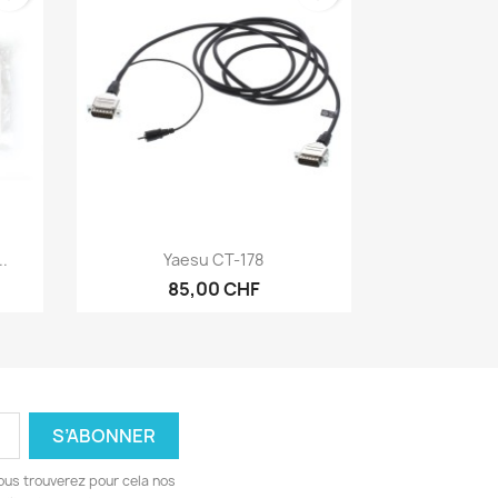
Aperçu rapide

..
Yaesu CT-178
85,00 CHF
ous trouverez pour cela nos