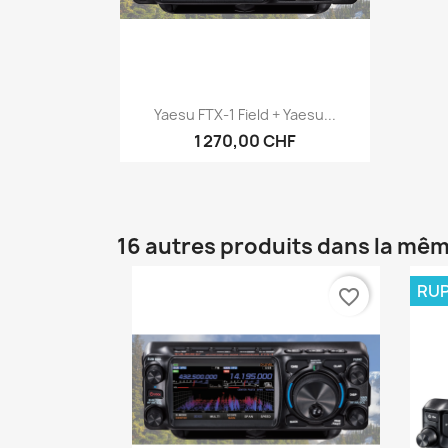
Aperçu rapide

Yaesu FTX-1 Field + Yaesu...
1 270,00 CHF
16 autres produits dans la mêm
RUP
favorite_border